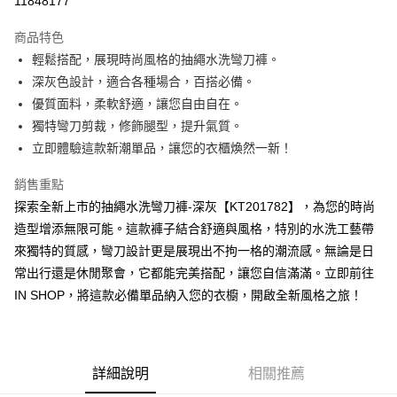
11848177
LINE Pay
商品特色
Apple Pay
輕鬆搭配，展現時尚風格的抽繩水洗彎刀褲。
深灰色設計，適合各種場合，百搭必備。
街口支付
優質面料，柔軟舒適，讓您自由自在。
Google Pay
獨特彎刀剪裁，修飾腿型，提升氣質。
立即體驗這款新潮單品，讓您的衣櫃煥然一新！
大哥付你分期
相關說明
銷售重點
【大哥付你分期使用說明】
探索全新上市的抽繩水洗彎刀褲-深灰【KT201782】，為您的時尚
AFTEE先享後付
1.本服務由台灣大哥大提供，台灣大哥大用戶可立即使用無須另外申請。
2.付款方式選擇「大哥付你分期」，訂單成立後會自動跳轉到大哥付的交易
造型增添無限可能。這款褲子結合舒適與風格，特別的水洗工藝帶
相關說明
流程，驗證手機門號後，選擇欲分期的期數、繳款截止日，確認付款後即完
來獨特的質感，彎刀設計更是展現出不拘一格的潮流感。無論是日
【關於「AFTEE先享後付」】
成交易。
ATM付款
AFTEE先享後付是「在收到商品之後才付款」的支付方式。 讓您購物簡單
常出行還是休閒聚會，它都能完美搭配，讓您自信滿滿。立即前往
3.實際核准額度、可分期數及費用金額請依後續交易確認頁面所載為準。
便利好安心！
4.訂單成立30分鐘內，如未前往確認交易或遇審核未通過，訂單將自動取
IN SHOP，將這款必備單品納入您的衣櫥，開啟全新風格之旅！
１．簡單：不需註冊會員、不需綁卡、不需儲值。
運送方式
消。如遇「轉專審核」未通過狀況，表示未達大哥付你分期系統評分，恕無
２．便利：只要手機號碼，簡訊認證，即可結帳。
法說明評估內容。
３．安心：先確認商品／服務後，再付款。
全家取貨付款
【繳款方式說明】
1.分期款項不併入電信帳單，「大哥付你分期」於每月結算日後寄送繳費提
每筆NT$60，滿NT$1,800(含以上)免運費
【「AFTEE先享後付」結帳流程】
醒簡訊。
詳細說明
相關推薦
１．於結帳方式選擇「AFTEE先享後付」後，將跳轉至「AFTEE先享後付」
2.透過簡訊連結打開帳單後，可選擇「超商條碼／台灣大直營門市／銀行轉
付款後全家取貨
結帳頁面，進行簡訊認證並確認金額後，即可完成結帳。