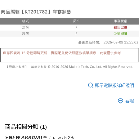
帳／街口支付／iPASS MONEY」等通路繳費。
２．訂單成立數日內，您將收到繳費通知簡訊。
每筆NT$60，滿NT$1,600(含以上)免運費
３．收到繳費通知簡訊後14天內，點擊此簡訊中的連結，可透過四大超商／
【注意事項】
ATM／網路銀行／等多元方式進行付款，方視為交易完成。
已關閉，請勿下單
1.本服務係由「台灣大哥大股份有限公司」（以下簡稱本公司）所提供，讓
※ 請注意：結帳手續完成當下不需立刻繳費，但若您需要取消訂單，請聯絡
用戶於交易時，得透過本服務購買商品或服務，並由商店將買賣／分期付款
每筆NT$10,000
購買商品的店家。未經商家同意取消之訂單仍視為有效，需透過AFTEE先享
買賣價金債權讓與本公司後，依約使用本公司帳單繳交帳款。
後付繳納相關費用。
2.基於同意付款使用「大哥付你分期」之契約關係目的，商店將以您的個人
已關閉，請勿下單(付取)
※ 交易是否成功請以「AFTEE先享後付 」之結帳頁面顯示為準，若有關於
資料（包含姓名、電話或地址）提供予台灣大哥大進項蒐集、處理及利用，
是否繳費成功／繳費後需取消欲退款等相關疑問，請聯繫「AFTEE先享後付
每筆NT$10,000
由本公司與您本人進行分期帳單所需資料之確認、核對及更正。
客戶支援中心」
https://netprotections.freshdesk.com/support/home
3.完整用戶服務條款，請詳閱以下連結：
https://oppay.tw/userRule
7-11取貨付款
【注意事項】
１．透過由恩沛科技股份有限公司提供之「AFTEE先享後付」服務完成之交
每筆NT$60，滿NT$1,800(含以上)免運費
易，需依本服務之必要範圍內提供個人資料，並將交易相關給付款項請求債
權轉讓予恩沛科技股份有限公司。
付款後7-11取貨
２．關於個人資料處理事宜，請瀏覽以下網址：
顯示電腦版詳細說明
每筆NT$60，滿NT$1,600(含以上)免運費
https://aftee.tw/terms/#terms3
３．未成年的使用者請事先徵得法定代理人或監護人之同意方可使用
宅配
「AFTEE先享後付」，若未經同意申辦者引起之損失，本公司不負相關責
客服
任。
每筆NT$100，滿NT$2,500(含以上)免運費
４．使用「AFTEE先享後付」時，將依據個別帳號之用戶狀況，依本公司即
時審查核予不同之上限額度；若仍有額度不足之情形，本公司將視審查結果
國家/地區配送
查看運費
請求用戶進行身份認證。
商品相關分類 (1)
５．嚴禁一人註冊多個帳號或使用他人資訊註冊。若發現惡意使用之情形，
恩沛科技股份有限公司將有權停止該用戶之使用額度並採取法律行動。
➤𝙉𝙀𝙒 𝘼𝙍𝙍𝙄𝙑𝘼𝙇²⁶
ɴᴇᴡ ₍ 5.29₎