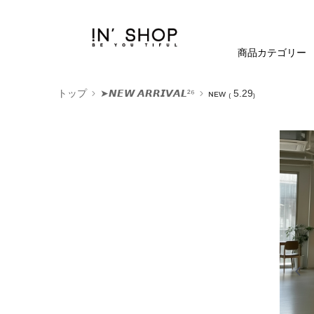
商品カテゴリー
トップ
➤𝙉𝙀𝙒 𝘼𝙍𝙍𝙄𝙑𝘼𝙇²⁶
ɴᴇᴡ ₍ 5.29₎