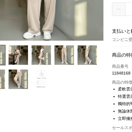
支払いと
コンビニ受
お支払い
商品の特
クレジット
商品番号
11848168
コンビニ
商品の特
LINE Pay
柔軟雲
特選雲
Apple Pay
獨特的
JKOPAY
無論休
立即擁
Google Pa
セールス
OP Pay La