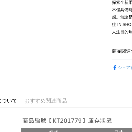
探索全新
説明
不僅具備
【OP Pay
AFTEE
1. 本サ
感。無論
追加の申
説明
往 IN 
2. 支払い
一、 AF
人注目的
ATM払い
動的に OP
1.お支払
払いの回
ドウが表
す。
2.SMS
3. 実際
3.注文す
配送方法
商品関連
ジを基準
す。
4. 注文
4.ご注文
全家取貨
➤𝙉𝙀𝙒 𝘼𝙍
合、注文
員の場合は
シェア
が発生し
配送毎にNT
5.商品受
評価内容
たはアプリ
付款後全
ングでお
配送毎にNT
【支払い
代金納付期
1. 分割払
プリをダウ
已關閉，
について
おすすめ関連商品
の締め日後
以内まで
2. SM
配送毎にNT
湾大直営店
お支払期限
で支払い
已關閉，請
もとに計算
期限を延
配送毎にNT
【注意事
（例：予