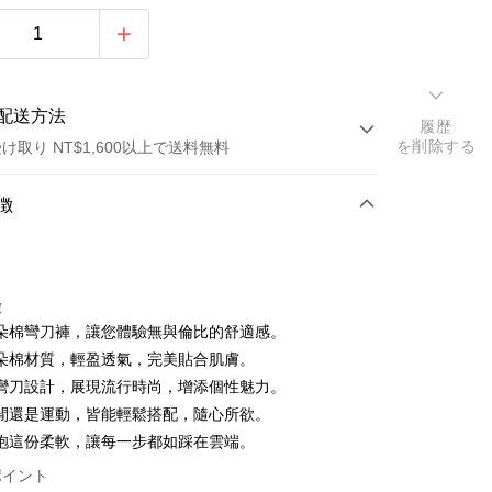
配送方法
履歴
を削除する
け取り NT$1,600以上で送料無料
方法
徴
カード1回払い
店頭代金引換
徴
朵棉彎刀褲，讓您體驗無與倫比的舒適感。
朵棉材質，輕盈透氣，完美貼合肌膚。
彎刀設計，展現流行時尚，增添個性魅力。
閒還是運動，皆能輕鬆搭配，隨心所欲。
抱這份柔軟，讓每一步都如踩在雲端。
y
ポイント
ter