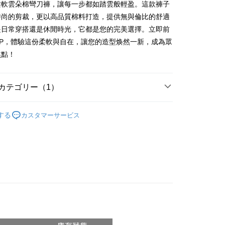
柔軟雲朵棉彎刀褲，讓每一步都如踏雲般輕盈。這款褲子
時尚的剪裁，更以高品質棉料打造，提供無與倫比的舒適
 Later 使用説明】
代金後払い
ービスは台湾大哥大によって提供され、台湾大哥大のユーザーは
是日常穿搭還是休閒時光，它都是您的完美選擇。立即前
請なしで即時に利用可能です。
SHOP，體驗這份柔軟與自在，讓您的造型焕然一新，成為眾
方法で「OP Pay Later」を選択すると、注文が成立した後に自
TEE代金後払いについて
焦點！
 Pay Later の取引プロセスに移行し、携帯番号を確認後、分割
い方法でAFTEE代金後払いを選択すると、携帯電話認証ウィン
数や支払い期限を選択し、支払いを確認すると取引が完了しま
示されます。
で認証してお支払い手続を進めてください。
の承認額、分割回数および費用については、後続の取引確認ペー
るときのお支払いは不要です。商品はご指定の住所に配送されま
カテゴリー（1）
とします。
成立後30分以内に確認取引を行わない場合や審査が通過しない場
が完了すると、携帯に支払い通知のSMSが届きます。アプリ会
付款
𝙍𝙄𝙑𝘼𝙇²⁶
ɴᴇᴡ ₍ 5.29₎
は自動的にキャンセルされます。「転専審査」に未通過の状況
、AFTEE アプリプッシュ通知が届きます。
する
カスタマーサービス
た場合は、システムの評価基準に達していないことを意味し、
$60、NT$1,800以上で送料無料
け取り時のお支払いは不要です。商品を確かめてから、SMSま
についての説明はいたしかねます。
の通知に従って、4大コンビニ、またはATM/オンラインバンキ
家取貨
支払いください。
$60、NT$1,600以上で送料無料
方法の説明】
限は最短で 14 日以内ですので、ご注意ください。AFTEE ア
いの金額は電信請求書に統合されず、「OP Pay Later」は毎月
ンロードして AFTEE 会員になるとお支払い期限を最長 45 日
請勿下單
に支払いリマインダーのSMSを送信します。
延長できます。
Sのリンクを通じて請求書を開いた後、「コンビニバーコード／台
$10,000
舗／銀行振込／街口支払い／iPASS MONEY」などのチャネル
は、ショップが請求した期日と、AFTEEで延長できる日数を
を選択できます。
勿下單(付取)
されます。AFTEEで注文すると、商品を受け取るまで支払い
長できますが、商品を期限内に受け取れない場合があります
$10,000
項】
約商品や商品到着日が比較的遅い商品）。そのため、商品到着