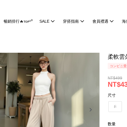
暢銷排行🔥ᴛᴏᴘ⁵⁰
SALE
穿搭指南
會員禮遇
海
柔軟雲朵
コンビニ受け
NT$499
NT$4
尺寸
F
数量