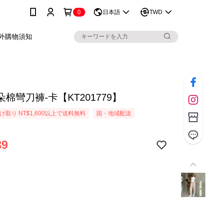
0
日本語
TWD
外購物須知
棉彎刀褲-卡【KT201779】
取り NT$1,600以上で送料無料
国・地域配送
39