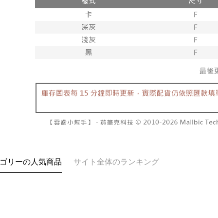
1. 本サ
の有無に関
7-11取貨
よって提
スを購入
二、支払
配送毎にNT
渡した後
1.初回 
す。
き、限度
付款後7-1
2. 「OP
2.決済金額
配送毎にNT
人情報（
3.現在、
処理およ
宅配
報の確認
三、利用規
3. 完全
プロテクシ
配送毎にNT
ださい：
ht
します。
文者の氏
國家/地區
これに限ら
されます。
AFTEE
明』をご
AFTEE
ゴリーの人気商品
サイト全体のランキング
なります。
延滞納金
後見人の同
個人情報
を行使し
cs_tw@netp