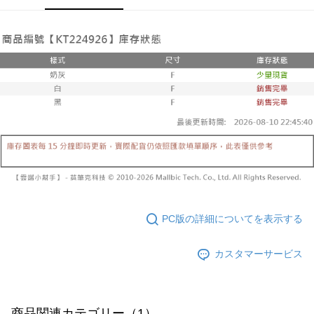
締め日後に支払いリマインダーのSMSを送信します。
リをダウンロードして AFTEE 会員になるとお支払い期限を最長 45 日以内
2. SMSのリンクを通じて請求書を開いた後、「コンビニバーコード／台湾
配送毎にNT$10,000
まで延長できます。
大直営店舗／銀行振込／街口支払い／iPASS MONEY」などのチャネルで
支払いを選択できます。
已關閉，請勿下單(付取)
お支払期限は、ショップが請求した期日と、AFTEEで延長できる日数をも
とに計算されます。AFTEEで注文すると、商品を受け取るまで支払い期限
配送毎にNT$10,000
【注意事項】
を延長できますが、商品を期限内に受け取れない場合があります（例：予
1. 本サービスは「台湾大哥大株式会社」（以下「当社」といいます）によ
約商品や商品到着日が比較的遅い商品）。そのため、商品到着の有無に関
7-11取貨付款
って提供され、ユーザーが取引時に本サービスを通じて商品やサービスを
わらず、AFTEEで指定された期限内にお支払いください。
購入できるようにし、店舗が売買／分割払い売買の債権を当社に譲渡した
配送毎にNT$60、NT$1,800以上で送料無料
後、契約に基づいて当社の請求書で帳款を支払うことになります。
二、支払い限度額
2. 「OP Pay Later」を利用する契約関係の目的から、店舗はあなたの個人
付款後7-11取貨
1.初回 AFTEEを ご利用の際に、認証結果及び当社の審査の結果に基づ
情報（名前、電話または住所を含む）を台湾大哥大に提供し、収集、処理
き、限度額が設定されます。
配送毎にNT$60、NT$1,600以上で送料無料
および利用するために、当社があなた本人と分割請求書に必要な情報の確
2.決済金額は最低NT$20です。
認、照合および修正を行います。
3.現在、台湾の会員のみご利用いただけます。
宅配
3. 完全なユーザーサービス規約については、以下のリンクを参照してくだ
さい：
https://oppay.tw/userRule
三、利用規約「AFTEE代金後払い」（以下当サービスという）はネットプ
配送毎にNT$100、NT$2,500以上で送料無料
ロテクションズ（以下 AFTEE という）が提供し、AFTEEが代金を徴収し
PC版の詳細についてを表示する
ます。当サービスご利用の際に提供しなければならない個人情報（注文者
國家/地區配送
送料を確認
の氏名、電話番号、受取人の氏名、電話番号、受取人住所を含むがこれに
限らない）は、AFTEEに渡され当サービスで必要な範囲内で利用されま
カスタマーサービス
す。AFTEEの個人情報の収集、処理、利用について、詳細はAFTEE公式ホ
ームページの『個人情報の収集、処理及び利用に関する声明』をご参照く
ださい（
https://aftee.tw/privacypolicy/
）。
AFTEEの初回ご利用の際に、審査を通過すれば、最高額がNT$10,000にな
商品関連カテゴリー（1）