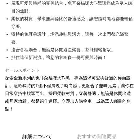
Apple Pay
展現可愛與時尚的完美結合，兔耳朵貓咪大T-黑讓您成為眾人矚
目的焦點。
JKOPAY
柔軟的材質，帶來無與倫比的舒適感受，讓您隨時隨地都能輕鬆
Google Pay
穿著。
獨特的兔耳朵設計，增添趣味與活力，讓每一次出門都充滿驚
OP Pay Later
喜。
説明
適合各種場合，無論是休閒還是聚會，都能輕鬆駕馭。
【OP Pay Later 使用説明】
AFTEE代金後払い
1. 本サービスは台湾大哥大によって提供され、台湾大哥大のユーザーは追
抓住這個新潮流，讓您的衣櫥多一份可愛與時尚！
加の申請なしで即時に利用可能です。
説明
2. 支払い方法で「OP Pay Later」を選択すると、注文が成立した後に自動
一、 AFTEE代金後払いについて
セールスポイント
的に OP Pay Later の取引プロセスに移行し、携帯番号を確認後、分割払
ATM払い
1.お支払い方法でAFTEE代金後払いを選択すると、携帯電話認証ウィンド
探索全新系列的兔耳朵貓咪大T-黑，專為追求可愛與舒適的你而設
いの回数や支払い期限を選択し、支払いを確認すると取引が完了します。
ウが表示されます。
3. 実際の承認額、分割回数および費用については、後続の取引確認ページ
計。這款獨特的T恤不僅展現了時尚感，更融合了趣味元素，讓你在
2.SMSで認証してお支払い手続を進めてください。
配送方法
を基準とします。
3.注文するときのお支払いは不要です。商品はご指定の住所に配送されま
日常穿搭中脫穎而出。採用柔軟材質，穿著舒適，無論是休閒出遊
4. 注文成立後30分以内に確認取引を行わない場合や審査が通過しない場
す。
全家取貨付款
合、注文は自動的にキャンセルされます。「転専審査」に未通過の状況が
或居家放鬆，都是絕佳選擇。立即加入購物車，成為眾人矚目的焦
4.ご注文が完了すると、携帯に支払い通知のSMSが届きます。アプリ会員
発生した場合は、システムの評価基準に達していないことを意味し、評価
配送毎にNT$60、NT$1,800以上で送料無料
の場合は、AFTEE アプリプッシュ通知が届きます。
點！
内容についての説明はいたしかねます。
5.商品受け取り時のお支払いは不要です。商品を確かめてから、SMSまた
付款後全家取貨
はアプリの通知に従って、4大コンビニ、またはATM/オンラインバンキン
グでお支払いください。
配送毎にNT$60、NT$1,600以上で送料無料
【支払い方法の説明】
1. 分割払いの金額は電信請求書に統合されず、「OP Pay Later」は毎月の
詳細について
おすすめ関連商品
代金納付期限は最短で 14 日以内ですので、ご注意ください。AFTEE アプ
已關閉，請勿下單