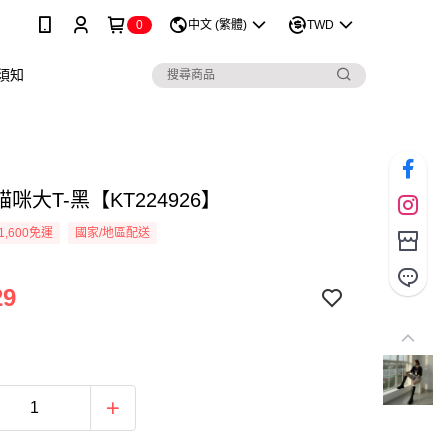
0
中文 (繁體)
TWD
須知
咪大T-黑【KT224926】
1,600免運
國家/地區配送
29