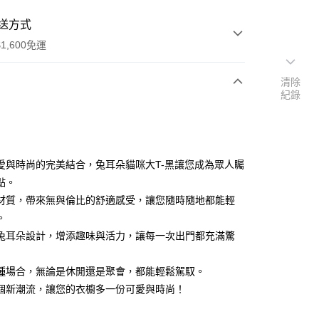
送方式
1,600免運
清除
紀錄
次付款
付款
愛與時尚的完美結合，兔耳朵貓咪大T-黑讓您成為眾人矚
點。
材質，帶來無與倫比的舒適感受，讓您隨時隨地都能輕
。
兔耳朵設計，增添趣味與活力，讓每一次出門都充滿驚
y
分期
種場合，無論是休閒還是聚會，都能輕鬆駕馭。
個新潮流，讓您的衣櫥多一份可愛與時尚！
你分期使用說明】
享後付
由台灣大哥大提供，台灣大哥大用戶可立即使用無須另外申請。