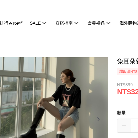
行🔥ᴛᴏᴘ⁵⁰
SALE
穿搭指南
會員禮遇
海外購物
兔耳朵貓
超取滿NT$
NT$399
NT$3
數量