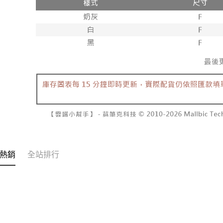
２．關於
付款後7-1
https://aft
每筆NT$6
３．未成
「AFTE
宅配
任。
４．使用「
每筆NT$1
即時審查
結果請求
國家/地區
５．嚴禁
形，恩沛
動。
熱銷
全站排行