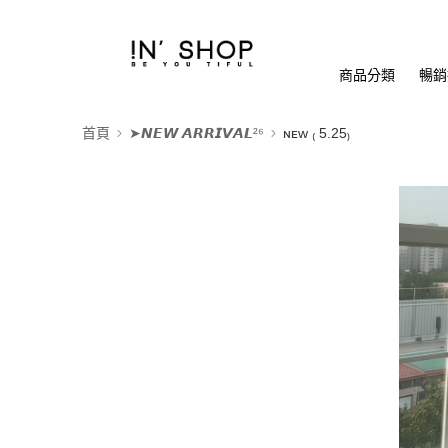
商品分類
暢銷排
首頁
➤𝙉𝙀𝙒 𝘼𝙍𝙍𝙄𝙑𝘼𝙇²⁶
ɴᴇᴡ ₍ 5.25₎