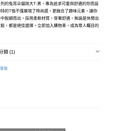
式選擇「大哥付你分期」，訂單成立後會自動跳轉到大哥付的交易
列的兔耳朵貓咪大T-黑，專為追求可愛與舒適的你而設
證手機門號後，選擇欲分期的期數、繳款截止日，確認付款後即
FTEE先享後付」】
獨特的T恤不僅展現了時尚感，更融合了趣味元素，讓你
。
先享後付是「在收到商品之後才付款」的支付方式。 讓您購物簡單
准額度、可分期數及費用金額請依後續交易確認頁面所載為準。
搭中脫穎而出。採用柔軟材質，穿著舒適，無論是休閒出
心！
立30分鐘內，如未前往確認交易或遇審核未通過，訂單將自動取
：不需註冊會員、不需綁卡、不需儲值。
放鬆，都是絕佳選擇。立即加入購物車，成為眾人矚目的
「轉專審核」未通過狀況，表示未達大哥付你分期系統評分，恕
：只要手機號碼，簡訊認證，即可結帳。
評估內容。
：先確認商品／服務後，再付款。
式說明】
付款
項不併入電信帳單，「大哥付你分期」於每月結算日後寄送繳費提
EE先享後付」結帳流程】
0，滿NT$1,800(含以上)免運費
方式選擇「AFTEE先享後付」後，將跳轉至「AFTEE先享後
類 (1)
訊連結打開帳單後，可選擇「超商條碼／台灣大直營門市／銀行轉
頁面，進行簡訊認證並確認金額後，即可完成結帳。
付／iPASS MONEY」等通路繳費。
家取貨
成立數日內，您將收到繳費通知簡訊。
𝙍𝙄𝙑𝘼𝙇²⁶
ɴᴇᴡ ₍ 5.25₎
費通知簡訊後14天內，點擊此簡訊中的連結，可透過四大超商
客服
0，滿NT$1,600(含以上)免運費
項】
網路銀行／等多元方式進行付款，方視為交易完成。
係由「台灣大哥大股份有限公司」（以下簡稱本公司）所提供，讓
：結帳手續完成當下不需立刻繳費，但若您需要取消訂單，請聯
請勿下單
易時，得透過本服務購買商品或服務，並由商店將買賣／分期付
的店家。未經商家同意取消之訂單仍視為有效，需透過AFTEE
金債權讓與本公司後，依約使用本公司帳單繳交帳款。
繳納相關費用。
,000
意付款使用「大哥付你分期」之契約關係目的，商店將以您的個人
否成功請以「AFTEE先享後付 」之結帳頁面顯示為準，若有關於
含姓名、電話或地址）提供予台灣大哥大進項蒐集、處理及利
功／繳費後需取消欲退款等相關疑問，請聯繫「AFTEE先享後
勿下單(付取)
公司與您本人進行分期帳單所需資料之確認、核對及更正。
援中心」
https://netprotections.freshdesk.com/support/home
,000
戶服務條款，請詳閱以下連結：
https://oppay.tw/userRule
項】
付款
恩沛科技股份有限公司提供之「AFTEE先享後付」服務完成之
依本服務之必要範圍內提供個人資料，並將交易相關給付款項請
0，滿NT$1,800(含以上)免運費
讓予恩沛科技股份有限公司。