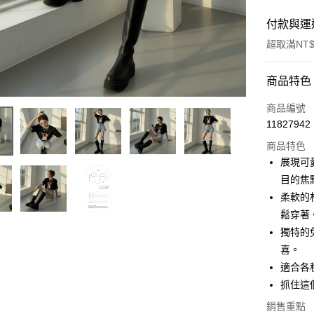
付款與運
超取滿NT$
付款方式
商品特色
信用卡一
商品編號
11827942
超商取貨
商品特色
LINE Pay
展現可
目的焦
Apple Pay
柔軟的
街口支付
鬆穿著
獨特的
Google Pa
喜。
大哥付你
適合各
相關說明
抓住這
【大哥付
AFTEE先
1.本服務
銷售重點