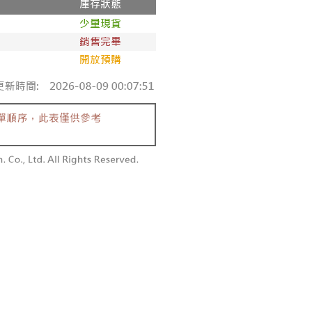
個人資料處理事宜，請瀏覽以下網址：
1取貨
ee.tw/terms/#terms3
0，滿NT$1,600(含以上)免運費
年的使用者請事先徵得法定代理人或監護人之同意方可使用
E先享後付」，若未經同意申辦者引起之損失，本公司不負相關責
AFTEE先享後付」時，將依據個別帳號之用戶狀況，依本公司
00，滿NT$2,500(含以上)免運費
核予不同之上限額度；若仍有額度不足之情形，本公司將視審查
用戶進行身份認證。
配送
查看運費
一人註冊多個帳號或使用他人資訊註冊。若發現惡意使用之情
科技股份有限公司將有權停止該用戶之使用額度並採取法律行