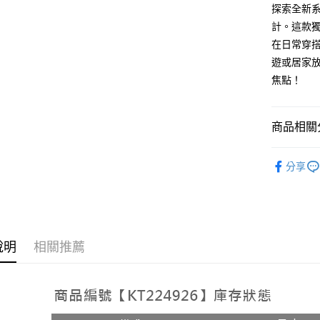
2.付款方
相關說明
探索全新系
流程，驗
【關於「A
計。這款
ATM付款
完成交易
AFTEE
3.實際核
在日常穿
便利好安
4.訂單成
１．簡單
遊或居家
消。如遇
２．便利
運送方式
焦點！
無法說明
３．安心
【繳款方
全家取貨
1.分期款
【「AFT
醒簡訊。
每筆NT$6
１．於結帳
商品相關分
2.透過簡
付」結帳
帳／街口支
付款後全
２．訂單
➤𝙉𝙀𝙒 𝘼𝙍
３．收到繳
分享
每筆NT$6
【注意事
／ATM／
1.本服務
※ 請注意
已關閉，
用戶於交
絡購買商品
款買賣價
先享後付
每筆NT$10
2.基於同
※ 交易是
資料（包
是否繳費成
已關閉，請
說明
相關推薦
用，由本
付客戶支
每筆NT$10
3.完整用
【注意事
7-11取貨
１．透過由
交易，需
每筆NT$6
求債權轉