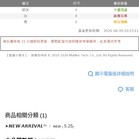
已關閉，請勿下單
1.本服務係由「台灣大哥大股份有限公司」（以下簡稱本公司）所提供，讓
※ 請注意：結帳手續完成當下不需立刻繳費，但若您需要取消訂單，請聯絡
用戶於交易時，得透過本服務購買商品或服務，並由商店將買賣／分期付款
每筆NT$10,000
購買商品的店家。未經商家同意取消之訂單仍視為有效，需透過AFTEE先享
買賣價金債權讓與本公司後，依約使用本公司帳單繳交帳款。
後付繳納相關費用。
2.基於同意付款使用「大哥付你分期」之契約關係目的，商店將以您的個人
已關閉，請勿下單(付取)
※ 交易是否成功請以「AFTEE先享後付 」之結帳頁面顯示為準，若有關於
資料（包含姓名、電話或地址）提供予台灣大哥大進項蒐集、處理及利用，
是否繳費成功／繳費後需取消欲退款等相關疑問，請聯繫「AFTEE先享後付
每筆NT$10,000
由本公司與您本人進行分期帳單所需資料之確認、核對及更正。
客戶支援中心」
https://netprotections.freshdesk.com/support/home
3.完整用戶服務條款，請詳閱以下連結：
https://oppay.tw/userRule
7-11取貨付款
【注意事項】
１．透過由恩沛科技股份有限公司提供之「AFTEE先享後付」服務完成之交
每筆NT$60，滿NT$1,800(含以上)免運費
易，需依本服務之必要範圍內提供個人資料，並將交易相關給付款項請求債
權轉讓予恩沛科技股份有限公司。
付款後7-11取貨
２．關於個人資料處理事宜，請瀏覽以下網址：
每筆NT$60，滿NT$1,600(含以上)免運費
https://aftee.tw/terms/#terms3
顯示電腦版詳細說明
３．未成年的使用者請事先徵得法定代理人或監護人之同意方可使用
宅配
「AFTEE先享後付」，若未經同意申辦者引起之損失，本公司不負相關責
任。
每筆NT$100，滿NT$2,500(含以上)免運費
客服
４．使用「AFTEE先享後付」時，將依據個別帳號之用戶狀況，依本公司即
時審查核予不同之上限額度；若仍有額度不足之情形，本公司將視審查結果
國家/地區配送
查看運費
請求用戶進行身份認證。
５．嚴禁一人註冊多個帳號或使用他人資訊註冊。若發現惡意使用之情形，
商品相關分類 (1)
恩沛科技股份有限公司將有權停止該用戶之使用額度並採取法律行動。
➤𝙉𝙀𝙒 𝘼𝙍𝙍𝙄𝙑𝘼𝙇²⁶
ɴᴇᴡ ₍ 5.25₎