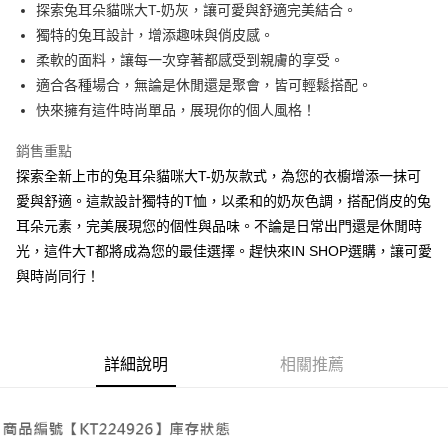
Apple Pay
探索兔耳朵貓咪大T-奶灰，讓可愛與舒適完美結合。
獨特的兔耳設計，增添趣味與俏皮感。
街口支付
柔軟的面料，讓每一次穿著都感受到親膚的享受。
Google Pay
適合各種場合，無論是休閒還是聚會，皆可輕鬆搭配。
快來擁有這件時尚單品，展現你的個人風格！
大哥付你分期
相關說明
銷售重點
【大哥付你分期使用說明】
探索全新上市的兔耳朵貓咪大T-奶灰款式，為您的衣櫥增添一抹可
AFTEE先享後付
1.本服務由台灣大哥大提供，台灣大哥大用戶可立即使用無須另外申請。
2.付款方式選擇「大哥付你分期」，訂單成立後會自動跳轉到大哥付的交易
愛與舒適。這款設計獨特的T恤，以柔和的奶灰色調，搭配俏皮的兔
相關說明
流程，驗證手機門號後，選擇欲分期的期數、繳款截止日，確認付款後即完
耳朵元素，完美展現您的個性與品味。不論是日常出門還是休閒時
【關於「AFTEE先享後付」】
成交易。
ATM付款
AFTEE先享後付是「在收到商品之後才付款」的支付方式。 讓您購物簡單
光，這件大T都將成為您的最佳選擇。趕快來IN SHOP選購，讓可愛
3.實際核准額度、可分期數及費用金額請依後續交易確認頁面所載為準。
便利好安心！
4.訂單成立30分鐘內，如未前往確認交易或遇審核未通過，訂單將自動取
與時尚同行！
１．簡單：不需註冊會員、不需綁卡、不需儲值。
運送方式
消。如遇「轉專審核」未通過狀況，表示未達大哥付你分期系統評分，恕無
２．便利：只要手機號碼，簡訊認證，即可結帳。
法說明評估內容。
３．安心：先確認商品／服務後，再付款。
全家取貨付款
【繳款方式說明】
1.分期款項不併入電信帳單，「大哥付你分期」於每月結算日後寄送繳費提
每筆NT$60，滿NT$1,800(含以上)免運費
【「AFTEE先享後付」結帳流程】
醒簡訊。
詳細說明
相關推薦
１．於結帳方式選擇「AFTEE先享後付」後，將跳轉至「AFTEE先享後付」
2.透過簡訊連結打開帳單後，可選擇「超商條碼／台灣大直營門市／銀行轉
付款後全家取貨
結帳頁面，進行簡訊認證並確認金額後，即可完成結帳。
帳／街口支付／iPASS MONEY」等通路繳費。
２．訂單成立數日內，您將收到繳費通知簡訊。
每筆NT$60，滿NT$1,600(含以上)免運費
３．收到繳費通知簡訊後14天內，點擊此簡訊中的連結，可透過四大超商／
【注意事項】
ATM／網路銀行／等多元方式進行付款，方視為交易完成。