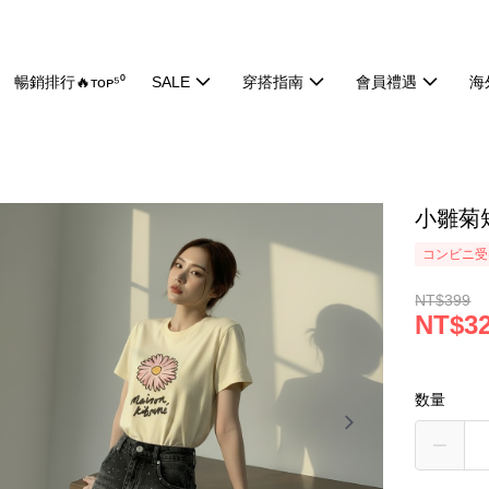
暢銷排行🔥ᴛᴏᴘ⁵⁰
SALE
穿搭指南
會員禮遇
海
小雛菊短
コンビニ受け
NT$399
NT$3
数量