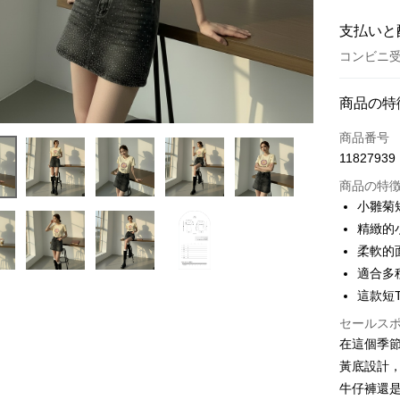
支払いと
コンビニ受
お支払い
商品の特
クレジット
商品番号
11827939
コンビニ
商品の特
LINE Pay
小雛菊
精緻的
Apple Pay
柔軟的
JKOPAY
適合多
這款短
Google Pa
セールス
OP Pay La
在這個季
説明
黃底設計
【OP Pay
AFTEE
1. 本サ
牛仔褲還