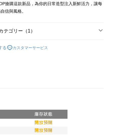
請なしで即時に利用可能です。
SHOP搶購這款新品，為你的日常造型注入新鮮活力，讓每
方法で「OP Pay Later」を選択すると、注文が成立した後に自
TEE代金後払いについて
滿自信與風格。
 Pay Later の取引プロセスに移行し、携帯番号を確認後、分割
い方法でAFTEE代金後払いを選択すると、携帯電話認証ウィン
数や支払い期限を選択し、支払いを確認すると取引が完了しま
示されます。
で認証してお支払い手続を進めてください。
の承認額、分割回数および費用については、後続の取引確認ペー
るときのお支払いは不要です。商品はご指定の住所に配送されま
カテゴリー（1）
とします。
成立後30分以内に確認取引を行わない場合や審査が通過しない場
が完了すると、携帯に支払い通知のSMSが届きます。アプリ会
付款
𝙍𝙄𝙑𝘼𝙇²⁶
ɴᴇᴡ ₍ 5.25₎
は自動的にキャンセルされます。「転専審査」に未通過の状況
、AFTEE アプリプッシュ通知が届きます。
する
カスタマーサービス
た場合は、システムの評価基準に達していないことを意味し、
$60、NT$1,800以上で送料無料
け取り時のお支払いは不要です。商品を確かめてから、SMSま
についての説明はいたしかねます。
の通知に従って、4大コンビニ、またはATM/オンラインバンキ
家取貨
支払いください。
$60、NT$1,600以上で送料無料
方法の説明】
限は最短で 14 日以内ですので、ご注意ください。AFTEE ア
いの金額は電信請求書に統合されず、「OP Pay Later」は毎月
ンロードして AFTEE 会員になるとお支払い期限を最長 45 日
請勿下單
に支払いリマインダーのSMSを送信します。
延長できます。
Sのリンクを通じて請求書を開いた後、「コンビニバーコード／台
$10,000
舗／銀行振込／街口支払い／iPASS MONEY」などのチャネル
は、ショップが請求した期日と、AFTEEで延長できる日数を
を選択できます。
勿下單(付取)
されます。AFTEEで注文すると、商品を受け取るまで支払い
長できますが、商品を期限内に受け取れない場合があります
$10,000
項】
約商品や商品到着日が比較的遅い商品）。そのため、商品到着
ービスは「台湾大哥大株式会社」（以下「当社」といいます）に
わらず、AFTEEで指定された期限内にお支払いください。
付款
供され、ユーザーが取引時に本サービスを通じて商品やサービ
できるようにし、店舗が売買／分割払い売買の債権を当社に譲
い限度額
$60、NT$1,800以上で送料無料
、契約に基づいて当社の請求書で帳款を支払うことになりま
AFTEEを ご利用の際に、認証結果及び当社の審査の結果に基づ