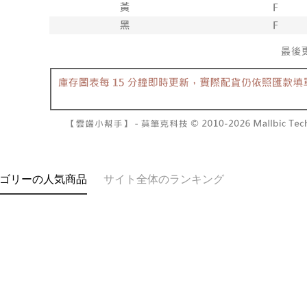
す。
き、限度
付款後7-1
2. 「OP
2.決済金額
配送毎にNT
人情報（
3.現在、
処理およ
宅配
報の確認
三、利用規
3. 完全
プロテクシ
配送毎にNT
ださい：
ht
します。
文者の氏
國家/地區
これに限ら
されます。
AFTEE
明』をご
AFTEE
ゴリーの人気商品
サイト全体のランキング
なります。
延滞納金
後見人の同
個人情報
を行使し
cs_tw@netp
を、必要な
AFTEE
意いただ