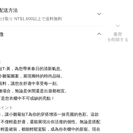
配送方法
け取り NT$1,600以上で送料無料
方法
徴
履歴
を削除する
カード1回払い
店頭代金引換
徴
短T-黃，為您帶來春日的清新氣息。
小雛菊圖案，展現獨特的時尚品味。
面料，讓您在舒適中享受每一刻。
種場合，無論是休閒還是出遊都相宜。
T是您衣櫃中不可或缺的亮點！
y
ポイント
ter
節，讓小雛菊短T為你的穿搭增添一抹亮麗的色彩。這款
，不僅輕盈舒適，還能展現出你活潑的個性。無論是搭配
 Later 使用説明】
代金後払い
ービスは台湾大哥大によって提供され、台湾大哥大のユーザーは
是輕盈裙裝，都能輕鬆駕馭，成為你衣櫃中的新寵。現在