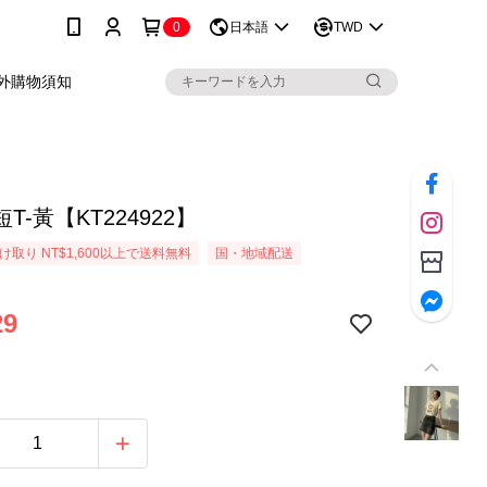
0
日本語
TWD
外購物須知
T-黃【KT224922】
取り NT$1,600以上で送料無料
国・地域配送
29