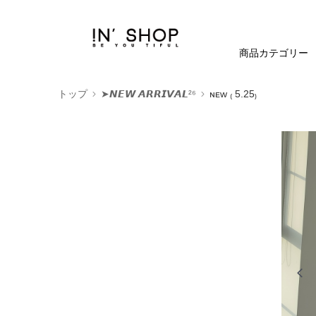
商品カテゴリー
トップ
➤𝙉𝙀𝙒 𝘼𝙍𝙍𝙄𝙑𝘼𝙇²⁶
ɴᴇᴡ ₍ 5.25₎