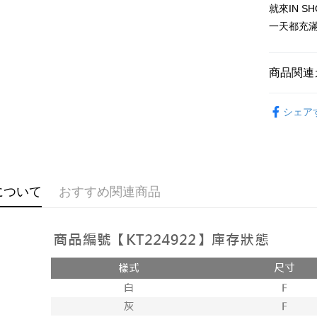
追加の申
説明
就來IN 
2. 支払い
一、 AF
一天都充
ATM払い
動的に OP
1.お支払
払いの回
ドウが表
す。
2.SMS
3. 実際
3.注文す
配送方法
商品関連
ジを基準
す。
4. 注文
4.ご注文
全家取貨
➤𝙉𝙀𝙒 𝘼𝙍
合、注文
員の場合は
シェア
が発生し
配送毎にNT
5.商品受
評価内容
たはアプリ
付款後全
ングでお
配送毎にNT
【支払い
代金納付期
1. 分割払
プリをダウ
已關閉，
について
おすすめ関連商品
の締め日後
以内まで
2. SM
配送毎にNT
湾大直営店
お支払期限
で支払い
已關閉，請
もとに計算
期限を延
配送毎にNT
【注意事
（例：予
1. 本サ
の有無に関
7-11取貨
よって提
スを購入
二、支払
配送毎にNT
渡した後
1.初回 