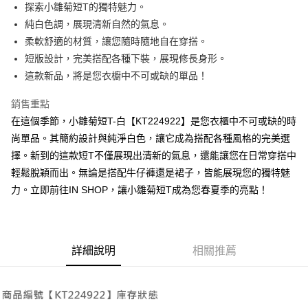
Apple Pay
探索小雛菊短T的獨特魅力。
純白色調，展現清新自然的氣息。
街口支付
柔軟舒適的材質，讓您隨時隨地自在穿搭。
Google Pay
短版設計，完美搭配各種下裝，展現修長身形。
這款新品，將是您衣櫥中不可或缺的單品！
大哥付你分期
相關說明
銷售重點
【大哥付你分期使用說明】
在這個季節，小雛菊短T-白【KT224922】是您衣櫃中不可或缺的時
AFTEE先享後付
1.本服務由台灣大哥大提供，台灣大哥大用戶可立即使用無須另外申請。
2.付款方式選擇「大哥付你分期」，訂單成立後會自動跳轉到大哥付的交易
尚單品。其簡約設計與純淨白色，讓它成為搭配各種風格的完美選
相關說明
流程，驗證手機門號後，選擇欲分期的期數、繳款截止日，確認付款後即完
擇。新到的這款短T不僅展現出清新的氣息，還能讓您在日常穿搭中
【關於「AFTEE先享後付」】
成交易。
ATM付款
AFTEE先享後付是「在收到商品之後才付款」的支付方式。 讓您購物簡單
輕鬆脫穎而出。無論是搭配牛仔褲還是裙子，皆能展現您的獨特魅
3.實際核准額度、可分期數及費用金額請依後續交易確認頁面所載為準。
便利好安心！
4.訂單成立30分鐘內，如未前往確認交易或遇審核未通過，訂單將自動取
力。立即前往IN SHOP，讓小雛菊短T成為您春夏季的亮點！
１．簡單：不需註冊會員、不需綁卡、不需儲值。
運送方式
消。如遇「轉專審核」未通過狀況，表示未達大哥付你分期系統評分，恕無
２．便利：只要手機號碼，簡訊認證，即可結帳。
法說明評估內容。
３．安心：先確認商品／服務後，再付款。
全家取貨付款
【繳款方式說明】
1.分期款項不併入電信帳單，「大哥付你分期」於每月結算日後寄送繳費提
每筆NT$60，滿NT$1,800(含以上)免運費
【「AFTEE先享後付」結帳流程】
醒簡訊。
詳細說明
相關推薦
１．於結帳方式選擇「AFTEE先享後付」後，將跳轉至「AFTEE先享後付」
2.透過簡訊連結打開帳單後，可選擇「超商條碼／台灣大直營門市／銀行轉
付款後全家取貨
結帳頁面，進行簡訊認證並確認金額後，即可完成結帳。
帳／街口支付／iPASS MONEY」等通路繳費。
２．訂單成立數日內，您將收到繳費通知簡訊。
每筆NT$60，滿NT$1,600(含以上)免運費
３．收到繳費通知簡訊後14天內，點擊此簡訊中的連結，可透過四大超商／
【注意事項】
ATM／網路銀行／等多元方式進行付款，方視為交易完成。