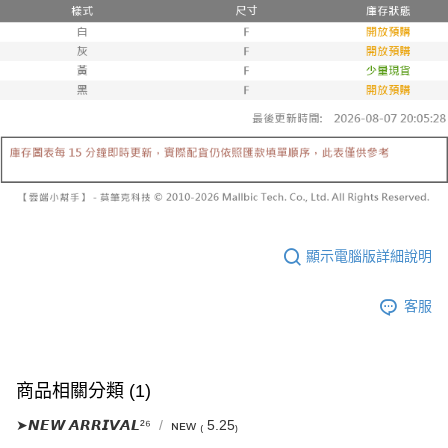
已關閉，請勿下單
1.本服務係由「台灣大哥大股份有限公司」（以下簡稱本公司）所提供，讓
※ 請注意：結帳手續完成當下不需立刻繳費，但若您需要取消訂單，請聯絡
用戶於交易時，得透過本服務購買商品或服務，並由商店將買賣／分期付款
每筆NT$10,000
購買商品的店家。未經商家同意取消之訂單仍視為有效，需透過AFTEE先享
買賣價金債權讓與本公司後，依約使用本公司帳單繳交帳款。
後付繳納相關費用。
2.基於同意付款使用「大哥付你分期」之契約關係目的，商店將以您的個人
已關閉，請勿下單(付取)
※ 交易是否成功請以「AFTEE先享後付 」之結帳頁面顯示為準，若有關於
資料（包含姓名、電話或地址）提供予台灣大哥大進項蒐集、處理及利用，
是否繳費成功／繳費後需取消欲退款等相關疑問，請聯繫「AFTEE先享後付
每筆NT$10,000
由本公司與您本人進行分期帳單所需資料之確認、核對及更正。
客戶支援中心」
https://netprotections.freshdesk.com/support/home
3.完整用戶服務條款，請詳閱以下連結：
https://oppay.tw/userRule
7-11取貨付款
【注意事項】
１．透過由恩沛科技股份有限公司提供之「AFTEE先享後付」服務完成之交
每筆NT$60，滿NT$1,800(含以上)免運費
易，需依本服務之必要範圍內提供個人資料，並將交易相關給付款項請求債
權轉讓予恩沛科技股份有限公司。
付款後7-11取貨
２．關於個人資料處理事宜，請瀏覽以下網址：
每筆NT$60，滿NT$1,600(含以上)免運費
https://aftee.tw/terms/#terms3
３．未成年的使用者請事先徵得法定代理人或監護人之同意方可使用
顯示電腦版詳細說明
宅配
「AFTEE先享後付」，若未經同意申辦者引起之損失，本公司不負相關責
任。
每筆NT$100，滿NT$2,500(含以上)免運費
４．使用「AFTEE先享後付」時，將依據個別帳號之用戶狀況，依本公司即
客服
時審查核予不同之上限額度；若仍有額度不足之情形，本公司將視審查結果
國家/地區配送
查看運費
請求用戶進行身份認證。
５．嚴禁一人註冊多個帳號或使用他人資訊註冊。若發現惡意使用之情形，
恩沛科技股份有限公司將有權停止該用戶之使用額度並採取法律行動。
商品相關分類 (1)
➤𝙉𝙀𝙒 𝘼𝙍𝙍𝙄𝙑𝘼𝙇²⁶
ɴᴇᴡ ₍ 5.25₎