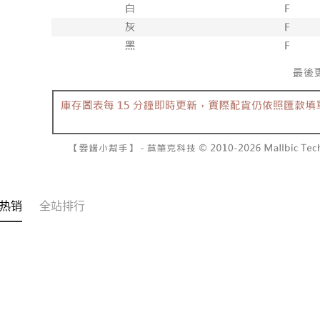
3. 目前
每笔NT$6
三、聲明
付款後7-1
「AFTE
每笔NT$6
)所提供，
(包含但不
宅配
予 AFT
集、處理、
每笔NT$1
明』（
http
國家/地區
若款項超過
未成年的
AFTEE。
若您對於
聯繫恩沛
热销
全站排行
同必要之購
人資料，