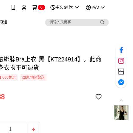
0
中文 (简体)
TWD
須知
綁脖Bra上衣-黑【KT224914】。此商
身衣物不可退貨
1,600免运
国家/地区配送
88