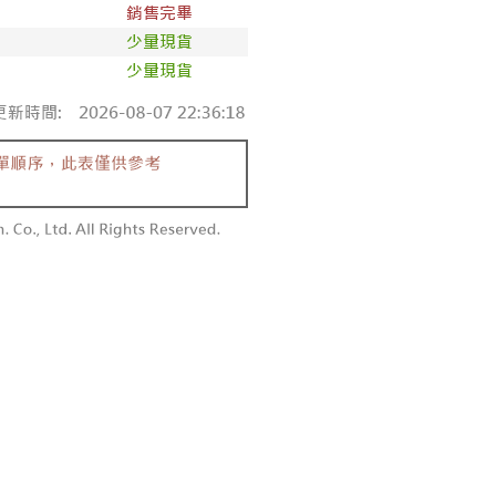
僅支援台灣會員
0，满NT$1,800(含以上)免运费
條款
1取貨
E先享後付」(下稱本服務)乃由恩沛科技股份有限公司(下稱 AFTEE
0，满NT$1,600(含以上)免运费
並由 AFTEE 向您收取款項。因使用本服務所須提供之個人資料
限於訂購人姓名、電話，收件人姓名、電話、收件地址)，將交付
EE 於本服務必要服務範圍內運用。關於 AFTEE 對於個人資料之蒐
利用，詳參 AFTEE 官網之『個人資料蒐集、處理及利用告知聲
00，满NT$2,500(含以上)免运费
s://aftee.tw/privacypolicy/
）。
配送
查看运费
繳費期限，將根據當次的金額加收年利率 16% 的逾期滯納金。
使用者，請事先徵得法定代理人或監護人之同意方可使用
個人資料之處理、利用有任何疑問，或欲行使相關法律權利，請
科技股份有限公司。若您不同意我們將上開所示之個人資料，連
買訂單資訊提供予 AFTEE ，或讓 AFTEE 蒐集處理利用您的個
請勿選用本服務。