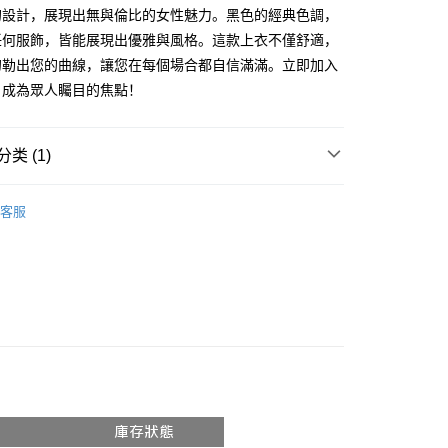
享后付
的設計，展現出無與倫比的女性魅力。黑色的經典色調，
务由台湾大哥大提供，电信用户可立即使用无须另外申请。（限个
门号，不开放公司户及预付卡使用）
任何服飾，皆能展現出優雅與風格。這款上衣不僅舒適，
方式选择 “大哥付你分期”，订单成立后会自动跳转到大哥付的交易
FTEE先享後付
勾勒出您的曲線，讓您在每個場合都自信滿滿。立即加入
证手机门号后，选择欲分期的期数、缴款截止日，确认付款后即
款方式選擇AFTEE先享後付，將跳出AFTEE先享後付手機驗證視
。
，成為眾人矚目的焦點！
核准额度、可分期数及费用金额请依后续交易确认页面所载为准。
簡訊驗證之後，即可完成結帳手續。
成立30分钟内，如未前往确认交易或遇审核未通过，订单将自动取
確認後不需事先繳費，商品會配送至您的指定地址。
“转专审核”未通过状况，表示未达系统评分，恕无法说明评估内
完成後，您的手機會收到一封繳費通知簡訊，APP會員則會收到
类 (1)
APP推播通知。
付款
式说明】
商品當下無需繳費，確認無誤後，請再利用繳費通知簡訊或AFTEE
𝙍𝙄𝙑𝘼𝙇²⁶
ɴᴇᴡ ₍ 5.25₎
款项不并入电信账单，“大哥付你分期”于每月结算日后寄送缴费提醒
0，满NT$1,800(含以上)免运费
大便利商店‧ATM/網銀等方式進行付款。
客服
短信链接打开账单后，可选择 “超商条码／台湾大直营门市／银行转
家取貨
限為 14 天。唯有下載 AFTEE App 成為 AFTEE 會員者方能
／iPASS MONEY”等通路缴费。
45 天內付款之服務。
0，满NT$1,600(含以上)免运费
项】
為商家向您請款的時間，再加上使用AFTEE可延長的天數所計
請勿下單
务系由 “台湾大哥大股份有限公司”所提供，让用户于交易时，得通
AFTEE下訂可以延長您收到商品前的繳費天數，但無法保證一
购买商品或服务，并由商店将买卖／分期付款买卖价金债权让与
限內收到商品(例如:預購商品或預計到貨時間較長者)。因此無論
,000
，依约使用本公司账单缴交账款。
否，仍需要請您在AFTEE規定的時間內完成繳費。
同意付款使用 “大哥付你分期”之契约关系目的，商店将以您的个人
勿下單(付取)
含姓名、电话或地址）提供予台湾大哥大进项收集、处理及利
限制
,000
湾大哥大与本人进行分期账单所需资料之确认、核对及更正。
使用 AFTEE 時，將依認證結果及本公司審查結果，核予每個人不同
用户服务条款，请详阅以下链接：
https://oppay.tw/userRule
度
付款
額須大於NT$30