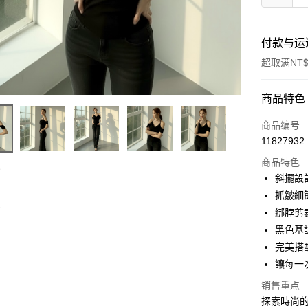
付款与运
超取满NT$
付款方式
商品特色
信用卡一
商品编号
11827932
超商取货
商品特色
LINE Pay
斜擺設
抓皺細
Apple Pay
綁脖剪
街口支付
黑色基
完美搭
Google Pa
讓每一
大哥付你
销售重点
相关说明
探索時尚的
【大哥付