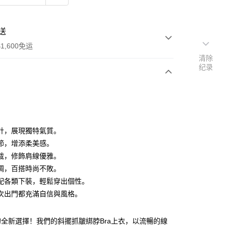
送
1,600免运
清除
纪录
次付款
付款
計，展現獨特氣質。
節，增添柔美感。
裁，修飾肩線優雅。
調，百搭時尚不敗。
配各類下裝，輕鬆穿出個性。
y
次出門都充滿自信與風格。
分期
全新選擇！我們的斜擺抓皺綁脖Bra上衣，以流暢的線
你分期使用说明】