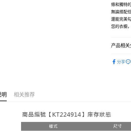
AFTEE先
條和獨特
1. 本服
人月租型
相关说明
無論搭配
2. 付款
一、關於 A
還能完美
ATM付款
流程，验
1. 於付
完成交易
您的衣櫥
窗。
3. 实际
2. 進行
4. 订单
3. 訂單
运送方式
消。如遇 
4. 下訂
产品相关分
容。
AFTEE 
全家取貨
【缴款方
5. 收到
➤𝙉𝙀𝙒 𝘼𝙍
1. 分期
每笔NT$6
APP於四
分享
短信。
2. 通过
付款後全
請留意繳費期
账／街口支付
享有最長 
每笔NT$6
【注意事
繳費期限，
已關閉，
1. 本服
算出。使用
过本服务
说明
相关推荐
定能夠在期
每笔NT$10
本公司后
收到商品與
2. 基于
已關閉，請
资料（包
二、付款
每笔NT$10
用，由台
1. 初次
3. 完整
之上限額
7-11取貨
2. 結帳金