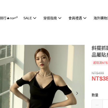
行🔥ᴛᴏᴘ⁵⁰
SALE
穿搭指南
會員禮遇
海外購物
斜擺抓皺
品屬貼
超取满NT$
NT$499
NT$3
数量