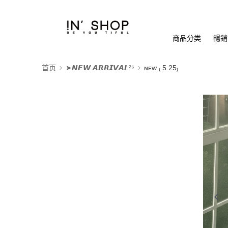
商品分类
暢銷排
首页
➤𝙉𝙀𝙒 𝘼𝙍𝙍𝙄𝙑𝘼𝙇²⁶
ɴᴇᴡ ₍ 5.25₎