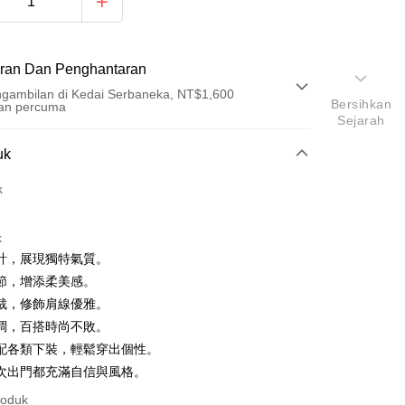
ran Dan Penghantaran
gambilan di Kedai Serbaneka, NT$1,600
Bersihkan
an percuma
Sejarah
Pembayaran
uk
t (Bayaran Penuh)
k
an di Kedai Serbaneka
k
計，展現獨特氣質。
節，增添柔美感。
裁，修飾肩線優雅。
調，百搭時尚不敗。
配各類下裝，輕鬆穿出個性。
y
次出門都充滿自信與風格。
ter
roduk