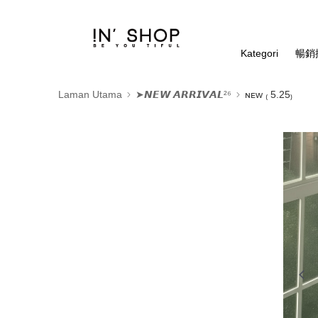
Kategori
暢銷排
Laman Utama
➤𝙉𝙀𝙒 𝘼𝙍𝙍𝙄𝙑𝘼𝙇²⁶
ɴᴇᴡ ₍ 5.25₎