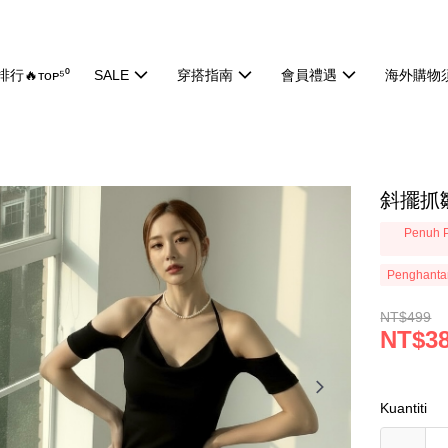
行🔥ᴛᴏᴘ⁵⁰
SALE
穿搭指南
會員禮遇
海外購物
斜擺抓皺
Penuh P
Penghanta
NT$499
NT$3
Kuantiti