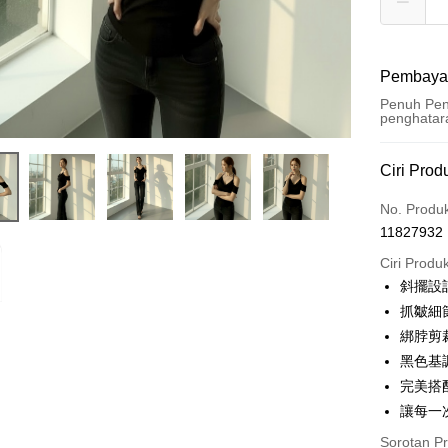
Pembaya
Penuh Pen
penghatar
Kaedah 
Ciri Prod
Kad Kredi
No. Produ
11827932
Pengambil
Ciri Produ
LINE Pay
斜擺設
抓皺細
Apple Pay
綁脖剪
JKOPAY
黑色基
完美搭
Google Pa
讓每一
OP Pay La
Sorotan P
Deskripsi