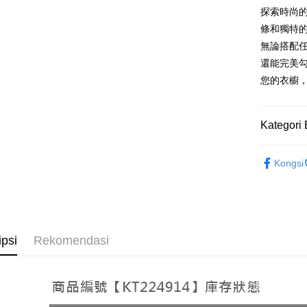
探索時尚的
[Terma Pe
AFTEE
條和獨特
Perkhidmat
Deskripsi
無論搭配
pengguna 
Pertama, 
Pemindah
還能完美
Kemudian
Jika anda 
1. Dengan
您的衣櫥
akan menga
pengesaha
Later sele
2. Anda b
Pilihan 
mudah alih
3. Tiada b
Kategori 
akhir pemb
dihantar k
全家取貨
pembayara
4. Setela
NT$60/pes
➤𝙉𝙀𝙒 𝘼𝙍
manakala a
Had kredit
Kongsi
AFTEE.
NT$1,800 
yang diken
5. Tiada b
pada hala
pembayara
付款後全
dalam tal
NT$60/pes
Jika trans
aplikasi A
dibuat, at
NT$1,600 
akan dibat
Sila ambil
ipsi
Rekomendasi
peringkat 
bagaimanap
已關閉，
tidak dipe
dan mendaf
NT$10,00
pembayara
[Arahan P
已關閉，請
Tempoh pe