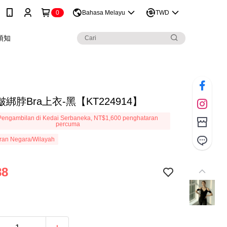
0
Bahasa Melayu
TWD
須知
綁脖Bra上衣-黑【KT224914】
engambilan di Kedai Serbaneka, NT$1,600 penghataran
percuma
ran Negara/Wilayah
88