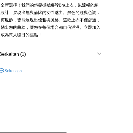
全新選擇！我們的斜擺抓皺綁脖Bra上衣，以流暢的線
nggunaan untuk OP Pay Later]
的設計，展現出無與倫比的女性魅力。黑色的經典色調，
an ini disediakan oleh Taiwan Mobile dan tersedia untuk
任何服飾，皆能展現出優雅與風格。這款上衣不僅舒適，
Taiwan Mobile tanpa memerlukan permohonan tambahan.
Mengenai Perkhidmatan AFTEE Beli Sekarang Bayar
an ATM
勾勒出您的曲線，讓您在每個場合都自信滿滿。立即加入
memilih OP Pay Later sebagai kaedah pembayaran, sistem
 memilih AFTEE sebagai kaedah pembayaran, mesej
，成為眾人矚目的焦點！
rahkan anda secara automatik ke proses transaksi OP Pay
n AFTEE akan muncul.
pas pesanan dibuat. Anda perlu mengesahkan nombor telefon
oleh meneruskan pembayaran selepas pengesahan SMS.
Penghantaran
 anda, memilih bilangan ansuran, dan menetapkan tarikh
ayaran diperlukan apabila pesanan disahkan. Produk akan
Berkaitan (1)
ayaran. Transaksi akan dianggap selesai setelah
e alamat yang ditetapkan.
付款
n disahkan.
h pesanan disahkan, anda akan menerima SMS pembayaran
anan | Penghantaran percuma untuk pesanan
𝙍𝙄𝙑𝘼𝙇²⁶
ɴᴇᴡ ₍ 5.25₎
hli aplikasi akan menerima pemberitahuan tolak aplikasi
 yang diluluskan, tempoh ansuran yang tersedia, dan yuran
Sokongan
atau lebih
akan adalah tertakluk kepada maklumat yang dinyatakan
ayaran diperlukan apabila anda menerima produk. Sila buat
man pengesahan transaksi seterusnya.
n di empat kedai serbaneka utama, ATM atau perbankan
家取貨
ian dengan SMS pembayaran atau pemberitahuan tolak
anan | Penghantaran percuma untuk pesanan
aksi tidak disahkan dalam masa 30 minit selepas pesanan
FTEE.
au jika permohonan gagal dalam proses semakan, pesanan
atau lebih
alkan secara automatik. Jika permohonan gagal pada
 perhatian bahawa tempoh pembayaran adalah 14 hari. Walau
"semakan manual", ini bermakna kriteria pemarkahan sistem
un, bagi mereka yang telah memuat turun Aplikasi AFTEE
請勿下單
nuhi; butiran penilaian khusus tidak akan didedahkan.
tar sebagai ahli AFTEE boleh menikmati tempoh
0/pesanan
n sehingga 45 hari.
embayaran]
勿下單(付取)
mbayaran dikira dari masa kedai meminta pembayaran anda,