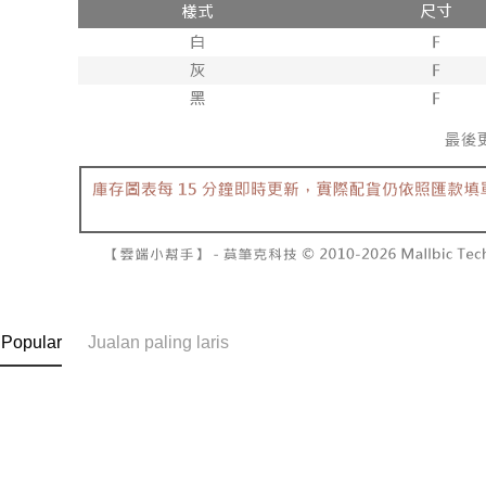
Pembayaran
ditambah d
NT$10,00
berasingan
Anda bole
pembayaran
menerima 
7-11取貨
boleh men
NT$60/pes
Selepas me
produk pr
menyelesai
lebih lama
NT$1,800 
kod bar ke
pembayara
JKOPay, a
pesanan.
付款後7-1
NT$60/pes
[Nota Pent
Kedua, Se
1. Jumlah 
NT$1,600 
Perkhidmata
NT$10,000.
yang memb
berdasarka
宅配
melalui pe
2. Amaun p
NT$100/pe
pembelian
3. Pada ma
kepada Sy
NT$2,500 
mengikut p
Ketiga, Sy
Perkhidma
 Popular
Jualan paling laris
國家/地區
Untuk meme
NP Taiwan
penggunaa
akan meng
peribadi a
pembeli, n
Syarikat 
untuk peng
yang diper
Pengumpul
pengesaha
(https://aft