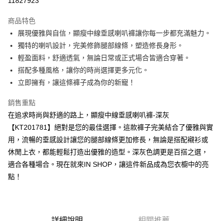
11827923
LINE Pay
商品特色
Apple Pay
展現優雅與自信，顯瘦中線垂感喇叭褲讓你每一步都充滿魅力。
獨特的喇叭設計，完美修飾腿部線條，塑造修長身形。
街口支付
輕盈面料，舒適透氣，無論日常或正式場合皆適合穿著。
Google Pay
搭配多種風格，讓你的時尚選擇更多元化。
立即擁有，讓這條褲子成為你的新寵！
大哥付你分期
相關說明
銷售重點
【大哥付你分期使用說明】
在追求時尚與舒適的路上，顯瘦中線垂感喇叭褲-深灰
AFTEE先享後付
1.本服務由台灣大哥大提供，台灣大哥大用戶可立即使用無須另外申請。
2.付款方式選擇「大哥付你分期」，訂單成立後會自動跳轉到大哥付的交易
【KT201781】絕對是您的最佳選擇。這款褲子完美結合了優雅與實
相關說明
流程，驗證手機門號後，選擇欲分期的期數、繳款截止日，確認付款後即完
用，流暢的垂感設計讓您的腿部線條更加修長，無論是搭配襯衫或
【關於「AFTEE先享後付」】
成交易。
ATM付款
AFTEE先享後付是「在收到商品之後才付款」的支付方式。 讓您購物簡單
休閒上衣，都能輕鬆打造出優雅的造型。深灰色調更是百搭之選，
3.實際核准額度、可分期數及費用金額請依後續交易確認頁面所載為準。
便利好安心！
4.訂單成立30分鐘內，如未前往確認交易或遇審核未通過，訂單將自動取
適合各種場合。現在就來IN SHOP，讓這件新品成為您衣櫥中的亮
１．簡單：不需註冊會員、不需綁卡、不需儲值。
運送方式
消。如遇「轉專審核」未通過狀況，表示未達大哥付你分期系統評分，恕無
２．便利：只要手機號碼，簡訊認證，即可結帳。
點！
法說明評估內容。
３．安心：先確認商品／服務後，再付款。
全家取貨付款
【繳款方式說明】
1.分期款項不併入電信帳單，「大哥付你分期」於每月結算日後寄送繳費提
每筆NT$60，滿NT$1,800(含以上)免運費
【「AFTEE先享後付」結帳流程】
醒簡訊。
１．於結帳方式選擇「AFTEE先享後付」後，將跳轉至「AFTEE先享後付」
2.透過簡訊連結打開帳單後，可選擇「超商條碼／台灣大直營門市／銀行轉
付款後全家取貨
結帳頁面，進行簡訊認證並確認金額後，即可完成結帳。
詳細說明
相關推薦