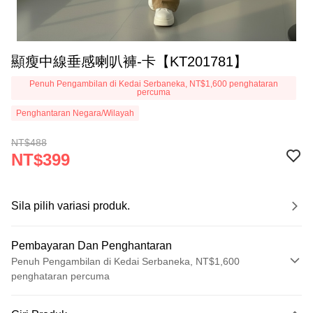
顯瘦中線垂感喇叭褲-卡【KT201781】
Penuh Pengambilan di Kedai Serbaneka, NT$1,600 penghataran
percuma
Penghantaran Negara/Wilayah
NT$488
NT$399
Sila pilih variasi produk.
Pembayaran Dan Penghantaran
Penuh Pengambilan di Kedai Serbaneka, NT$1,600
penghataran percuma
Kaedah Pembayaran