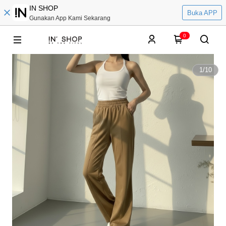
IN SHOP
Buka APP
Gunakan App Kami Sekarang
0
1
/
10