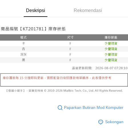
4. Setelah pesanan disahkan, anda akan menerima SMS pembayaran
disahkan.
NT$60/pesanan | Penghantaran percuma untuk pesanan
manakala ahli aplikasi akan menerima pemberitahuan tolak aplikasi
Deskripsi
Rekomendasi
NT$1,800 atau lebih
AFTEE.
Had kredit yang diluluskan, tempoh ansuran yang tersedia, dan yuran
5. Tiada bayaran diperlukan apabila anda menerima produk. Sila buat
yang dikenakan adalah tertakluk kepada maklumat yang dinyatakan
pembayaran di empat kedai serbaneka utama, ATM atau perbankan
付款後全家取貨
pada halaman pengesahan transaksi seterusnya.
dalam talian dengan SMS pembayaran atau pemberitahuan tolak aplikasi
NT$60/pesanan | Penghantaran percuma untuk pesanan
AFTEE.
Jika transaksi tidak disahkan dalam masa 30 minit selepas pesanan
NT$1,600 atau lebih
dibuat, atau jika permohonan gagal dalam proses semakan, pesanan
Sila ambil perhatian bahawa tempoh pembayaran adalah 14 hari. Walau
akan dibatalkan secara automatik. Jika permohonan gagal pada
已關閉，請勿下單
bagaimanapun, bagi mereka yang telah memuat turun Aplikasi AFTEE
peringkat "semakan manual", ini bermakna kriteria pemarkahan sistem
dan mendaftar sebagai ahli AFTEE boleh menikmati tempoh pembayaran
NT$10,000/pesanan
tidak dipenuhi; butiran penilaian khusus tidak akan didedahkan.
sehingga 45 hari.
已關閉，請勿下單(付取)
[Arahan Pembayaran]
Tempoh pembayaran dikira dari masa kedai meminta pembayaran anda,
ditambah dengan bilangan hari yang boleh dilanjutkan oleh AFTEE. Anda
NT$10,000/pesanan
Pembayaran ansuran melalui OP Pay Later akan dibilkan secara
boleh melanjutkan tempoh pembayaran anda sebelum anda menerima
berasingan dan tidak termasuk dalam bil telekom anda. SMS peringatan
pesanan. Walau bagaimanapun, tiada jaminan bahawa anda boleh
7-11取貨付款
pembayaran akan dihantar selepas kitaran bil bulanan.
menerima pesanan anda semasa tempoh pembayaran (cth.: produk
NT$60/pesanan | Penghantaran percuma untuk pesanan
prapesanan atau produk yang mungkin mengambil masa yang lebih
Selepas mengakses bil melalui pautan dalam SMS, anda boleh
NT$1,800 atau lebih
lama untuk dihantar). Oleh itu, anda dikehendaki membuat pembayaran
menyelesaikan pembayaran anda melalui salah satu saluran berikut: kod
kepada AFTEE dalam tempoh sama ada anda menerima pesanan.
bar kedai serbaneka, kedai runcit Taiwan Mobile, pemindahan bank,
Paparkan Butiran Mod Komputer
付款後7-11取貨
JKOPay, atau iPASS MONEY.
Kedua, Sekatan Pembayaran
NT$60/pesanan | Penghantaran percuma untuk pesanan
1. Jumlah yang diperakui untuk pengguna kali pertama boleh sehingga
[Nota Penting]
Sokongan
NT$1,600 atau lebih
NT$10,000. Amaun diperakui sebenar yang diluluskan akan berdasarkan