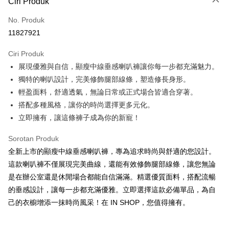
Ciri Produk
Kad Kredit (Bayaran Penuh)
No. Produk
Pengambilan di Kedai Serbaneka
11827921
LINE Pay
Ciri Produk
Apple Pay
展現優雅與自信，顯瘦中線垂感喇叭褲讓你每一步都充滿魅力。
獨特的喇叭設計，完美修飾腿部線條，塑造修長身形。
JKOPAY
輕盈面料，舒適透氣，無論日常或正式場合皆適合穿著。
Google Pay
搭配多種風格，讓你的時尚選擇更多元化。
立即擁有，讓這條褲子成為你的新寵！
OP Pay Later
Deskripsi
Sorotan Produk
[Terma Penggunaan untuk OP Pay Later]
AFTEE
全新上市的顯瘦中線垂感喇叭褲，專為追求時尚與舒適的您設計。
Perkhidmatan ini disediakan oleh Taiwan Mobile dan tersedia untuk
Deskripsi
這款喇叭褲不僅展現完美曲線，還能有效修飾腿部線條，讓您無論
pengguna Taiwan Mobile tanpa memerlukan permohonan tambahan.
Pertama, Mengenai Perkhidmatan AFTEE Beli Sekarang Bayar Kemudian
是在辦公室還是休閒場合都能自信滿滿。精選優質面料，搭配流暢
Pemindahan ATM
1. Dengan memilih AFTEE sebagai kaedah pembayaran, mesej
Jika anda memilih OP Pay Later sebagai kaedah pembayaran, sistem
的垂感設計，讓每一步都充滿優雅。立即選擇這款必備單品，為自
pengesahan AFTEE akan muncul.
akan mengarahkan anda secara automatik ke proses transaksi OP Pay
己的衣櫥增添一抹時尚風采！在 IN SHOP，您值得擁有。
2. Anda boleh meneruskan pembayaran selepas pengesahan SMS.
Pilihan Penghantaran
Later selepas pesanan dibuat. Anda perlu mengesahkan nombor telefon
3. Tiada bayaran diperlukan apabila pesanan disahkan. Produk akan
mudah alih anda, memilih bilangan ansuran, dan menetapkan tarikh
dihantar ke alamat yang ditetapkan.
全家取貨付款
akhir pembayaran. Transaksi akan dianggap selesai setelah pembayaran