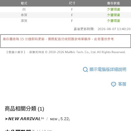
已關閉，請勿下單
1.本服務係由「台灣大哥大股份有限公司」（以下簡稱本公司）所提供，讓
※ 請注意：結帳手續完成當下不需立刻繳費，但若您需要取消訂單，請聯絡
用戶於交易時，得透過本服務購買商品或服務，並由商店將買賣／分期付款
每筆NT$10,000
購買商品的店家。未經商家同意取消之訂單仍視為有效，需透過AFTEE先享
買賣價金債權讓與本公司後，依約使用本公司帳單繳交帳款。
後付繳納相關費用。
2.基於同意付款使用「大哥付你分期」之契約關係目的，商店將以您的個人
已關閉，請勿下單(付取)
※ 交易是否成功請以「AFTEE先享後付 」之結帳頁面顯示為準，若有關於
資料（包含姓名、電話或地址）提供予台灣大哥大進項蒐集、處理及利用，
是否繳費成功／繳費後需取消欲退款等相關疑問，請聯繫「AFTEE先享後付
每筆NT$10,000
由本公司與您本人進行分期帳單所需資料之確認、核對及更正。
客戶支援中心」
https://netprotections.freshdesk.com/support/home
3.完整用戶服務條款，請詳閱以下連結：
https://oppay.tw/userRule
7-11取貨付款
【注意事項】
１．透過由恩沛科技股份有限公司提供之「AFTEE先享後付」服務完成之交
每筆NT$60，滿NT$1,800(含以上)免運費
易，需依本服務之必要範圍內提供個人資料，並將交易相關給付款項請求債
權轉讓予恩沛科技股份有限公司。
付款後7-11取貨
２．關於個人資料處理事宜，請瀏覽以下網址：
每筆NT$60，滿NT$1,600(含以上)免運費
https://aftee.tw/terms/#terms3
顯示電腦版詳細說明
３．未成年的使用者請事先徵得法定代理人或監護人之同意方可使用
宅配
「AFTEE先享後付」，若未經同意申辦者引起之損失，本公司不負相關責
任。
每筆NT$100，滿NT$2,500(含以上)免運費
客服
４．使用「AFTEE先享後付」時，將依據個別帳號之用戶狀況，依本公司即
時審查核予不同之上限額度；若仍有額度不足之情形，本公司將視審查結果
國家/地區配送
查看運費
請求用戶進行身份認證。
５．嚴禁一人註冊多個帳號或使用他人資訊註冊。若發現惡意使用之情形，
商品相關分類 (1)
恩沛科技股份有限公司將有權停止該用戶之使用額度並採取法律行動。
➤𝙉𝙀𝙒 𝘼𝙍𝙍𝙄𝙑𝘼𝙇²⁶
ɴᴇᴡ ₍ 5.22₎