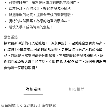
Apple Pay
可樂貓咪短T，讓您在休閒時刻也能展現個性。
深灰色調，百搭設計，輕鬆搭配各種風格。
街口支付
舒適柔軟的材質，提供全天候的穿著體驗。
Google Pay
獨特的貓咪圖案，為您的造型增添趣味。
趕快入手，成為時尚的焦點！
大哥付你分期
相關說明
銷售重點
【大哥付你分期使用說明】
探索最新潮流的可樂貓咪短T，深灰色設計，完美結合舒適與時尚。
AFTEE先享後付
1.本服務由台灣大哥大提供，台灣大哥大用戶可立即使用無須另外申請。
2.付款方式選擇「大哥付你分期」，訂單成立後會自動跳轉到大哥付的交易
這款短T不僅展現出可愛的貓咪圖案，更是每位時尚達人的必備單
相關說明
流程，驗證手機門號後，選擇欲分期的期數、繳款截止日，確認付款後即完
品。無論是日常穿搭還是休閒聚會，它都能輕鬆搭配各種風格，讓
【關於「AFTEE先享後付」】
成交易。
ATM付款
AFTEE先享後付是「在收到商品之後才付款」的支付方式。 讓您購物簡單
你瞬間成為眾人矚目的焦點。立即來 IN SHOP 購買，讓可樂貓咪陪
3.實際核准額度、可分期數及費用金額請依後續交易確認頁面所載為準。
便利好安心！
4.訂單成立30分鐘內，如未前往確認交易或遇審核未通過，訂單將自動取
伴你每一個精彩瞬間！
１．簡單：不需註冊會員、不需綁卡、不需儲值。
運送方式
消。如遇「轉專審核」未通過狀況，表示未達大哥付你分期系統評分，恕無
２．便利：只要手機號碼，簡訊認證，即可結帳。
法說明評估內容。
３．安心：先確認商品／服務後，再付款。
全家取貨付款
【繳款方式說明】
1.分期款項不併入電信帳單，「大哥付你分期」於每月結算日後寄送繳費提
每筆NT$60，滿NT$1,800(含以上)免運費
【「AFTEE先享後付」結帳流程】
醒簡訊。
詳細說明
相關推薦
１．於結帳方式選擇「AFTEE先享後付」後，將跳轉至「AFTEE先享後付」
2.透過簡訊連結打開帳單後，可選擇「超商條碼／台灣大直營門市／銀行轉
付款後全家取貨
結帳頁面，進行簡訊認證並確認金額後，即可完成結帳。
帳／街口支付／iPASS MONEY」等通路繳費。
２．訂單成立數日內，您將收到繳費通知簡訊。
每筆NT$60，滿NT$1,600(含以上)免運費
３．收到繳費通知簡訊後14天內，點擊此簡訊中的連結，可透過四大超商／
【注意事項】
ATM／網路銀行／等多元方式進行付款，方視為交易完成。