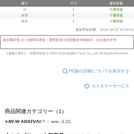
締め日後に支払いリマインダーのSMSを送信します。
リをダウンロードして AFTEE 会員になるとお支払い期限を最長 45 日以内
2. SMSのリンクを通じて請求書を開いた後、「コンビニバーコード／台湾
配送毎にNT$10,000
まで延長できます。
大直営店舗／銀行振込／街口支払い／iPASS MONEY」などのチャネルで
支払いを選択できます。
已關閉，請勿下單(付取)
お支払期限は、ショップが請求した期日と、AFTEEで延長できる日数をも
とに計算されます。AFTEEで注文すると、商品を受け取るまで支払い期限
配送毎にNT$10,000
【注意事項】
を延長できますが、商品を期限内に受け取れない場合があります（例：予
1. 本サービスは「台湾大哥大株式会社」（以下「当社」といいます）によ
約商品や商品到着日が比較的遅い商品）。そのため、商品到着の有無に関
7-11取貨付款
って提供され、ユーザーが取引時に本サービスを通じて商品やサービスを
わらず、AFTEEで指定された期限内にお支払いください。
購入できるようにし、店舗が売買／分割払い売買の債権を当社に譲渡した
配送毎にNT$60、NT$1,800以上で送料無料
後、契約に基づいて当社の請求書で帳款を支払うことになります。
二、支払い限度額
2. 「OP Pay Later」を利用する契約関係の目的から、店舗はあなたの個人
付款後7-11取貨
1.初回 AFTEEを ご利用の際に、認証結果及び当社の審査の結果に基づ
情報（名前、電話または住所を含む）を台湾大哥大に提供し、収集、処理
き、限度額が設定されます。
配送毎にNT$60、NT$1,600以上で送料無料
および利用するために、当社があなた本人と分割請求書に必要な情報の確
2.決済金額は最低NT$20です。
認、照合および修正を行います。
PC版の詳細についてを表示する
3.現在、台湾の会員のみご利用いただけます。
宅配
3. 完全なユーザーサービス規約については、以下のリンクを参照してくだ
さい：
https://oppay.tw/userRule
三、利用規約「AFTEE代金後払い」（以下当サービスという）はネットプ
配送毎にNT$100、NT$2,500以上で送料無料
カスタマーサービス
ロテクションズ（以下 AFTEE という）が提供し、AFTEEが代金を徴収し
ます。当サービスご利用の際に提供しなければならない個人情報（注文者
國家/地區配送
送料を確認
の氏名、電話番号、受取人の氏名、電話番号、受取人住所を含むがこれに
限らない）は、AFTEEに渡され当サービスで必要な範囲内で利用されま
商品関連カテゴリー（1）
す。AFTEEの個人情報の収集、処理、利用について、詳細はAFTEE公式ホ
ームページの『個人情報の収集、処理及び利用に関する声明』をご参照く
➤𝙉𝙀𝙒 𝘼𝙍𝙍𝙄𝙑𝘼𝙇²⁶
ɴᴇᴡ ₍ 5.22₎
ださい（
https://aftee.tw/privacypolicy/
）。
AFTEEの初回ご利用の際に、審査を通過すれば、最高額がNT$10,000にな