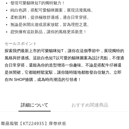
Apple Pay
發現可樂貓咪短T的獨特魅力！
純白色調，搭配可愛貓咪圖案，展現活潑風格。
JKOPAY
柔軟面料，提供極致舒適感，適合日常穿搭。
Google Pay
無論是休閒出遊或居家放鬆，皆為理想之選。
趕快擁有這款新品，讓你的風格更添新意！
OP Pay Later
説明
セールスポイント
【OP Pay Later 使用説明】
AFTEE代金後払い
探索我們最新上市的可樂貓咪短T，讓你在這個季節中，展現獨特的
1. 本サービスは台湾大哥大によって提供され、台湾大哥大のユーザーは追
加の申請なしで即時に利用可能です。
説明
風格與舒適感。這款白色短T以可愛的貓咪圖案為設計亮點，不僅適
2. 支払い方法で「OP Pay Later」を選択すると、注文が成立した後に自動
一、 AFTEE代金後払いについて
合日常穿搭，還能為你的造型增添一份趣味。不論是搭配牛仔褲還
的に OP Pay Later の取引プロセスに移行し、携帯番号を確認後、分割払
ATM払い
1.お支払い方法でAFTEE代金後払いを選択すると、携帯電話認証ウィンド
是休閒裙，它都能輕鬆駕馭，讓你隨時隨地都散發自信魅力。立即
いの回数や支払い期限を選択し、支払いを確認すると取引が完了します。
ウが表示されます。
3. 実際の承認額、分割回数および費用については、後続の取引確認ページ
在IN SHOP搶購，成為時尚潮流的引領者！
2.SMSで認証してお支払い手続を進めてください。
配送方法
を基準とします。
3.注文するときのお支払いは不要です。商品はご指定の住所に配送されま
4. 注文成立後30分以内に確認取引を行わない場合や審査が通過しない場
す。
全家取貨付款
合、注文は自動的にキャンセルされます。「転専審査」に未通過の状況が
4.ご注文が完了すると、携帯に支払い通知のSMSが届きます。アプリ会員
発生した場合は、システムの評価基準に達していないことを意味し、評価
配送毎にNT$60、NT$1,800以上で送料無料
の場合は、AFTEE アプリプッシュ通知が届きます。
内容についての説明はいたしかねます。
詳細について
おすすめ関連商品
5.商品受け取り時のお支払いは不要です。商品を確かめてから、SMSまた
付款後全家取貨
はアプリの通知に従って、4大コンビニ、またはATM/オンラインバンキン
グでお支払いください。
配送毎にNT$60、NT$1,600以上で送料無料
【支払い方法の説明】
1. 分割払いの金額は電信請求書に統合されず、「OP Pay Later」は毎月の
代金納付期限は最短で 14 日以内ですので、ご注意ください。AFTEE アプ
已關閉，請勿下單