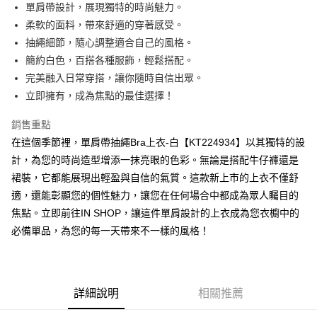
Apple Pay
單肩帶設計，展現獨特的時尚魅力。
柔軟的面料，帶來舒適的穿著感受。
街口支付
抽繩細節，隨心調整適合自己的風格。
Google Pay
簡約白色，百搭各種服飾，輕鬆搭配。
完美融入日常穿搭，讓你隨時自信出眾。
大哥付你分期
立即擁有，成為焦點的最佳選擇！
相關說明
【大哥付你分期使用說明】
銷售重點
AFTEE先享後付
1.本服務由台灣大哥大提供，台灣大哥大用戶可立即使用無須另外申請。
2.付款方式選擇「大哥付你分期」，訂單成立後會自動跳轉到大哥付的交易
在這個季節裡，單肩帶抽繩Bra上衣-白【KT224934】以其獨特的設
相關說明
流程，驗證手機門號後，選擇欲分期的期數、繳款截止日，確認付款後即完
計，為您的時尚造型增添一抹亮眼的色彩。無論是搭配牛仔褲還是
【關於「AFTEE先享後付」】
成交易。
ATM付款
AFTEE先享後付是「在收到商品之後才付款」的支付方式。 讓您購物簡單
裙裝，它都能展現出輕盈與自信的氣質。這款新上市的上衣不僅舒
3.實際核准額度、可分期數及費用金額請依後續交易確認頁面所載為準。
便利好安心！
4.訂單成立30分鐘內，如未前往確認交易或遇審核未通過，訂單將自動取
適，還能彰顯您的個性魅力，讓您在任何場合中都成為眾人矚目的
１．簡單：不需註冊會員、不需綁卡、不需儲值。
運送方式
消。如遇「轉專審核」未通過狀況，表示未達大哥付你分期系統評分，恕無
２．便利：只要手機號碼，簡訊認證，即可結帳。
焦點。立即前往IN SHOP，讓這件單肩設計的上衣成為您衣櫥中的
法說明評估內容。
３．安心：先確認商品／服務後，再付款。
全家取貨付款
必備單品，為您的每一天帶來不一樣的風格！
【繳款方式說明】
1.分期款項不併入電信帳單，「大哥付你分期」於每月結算日後寄送繳費提
每筆NT$60，滿NT$1,800(含以上)免運費
【「AFTEE先享後付」結帳流程】
醒簡訊。
１．於結帳方式選擇「AFTEE先享後付」後，將跳轉至「AFTEE先享後付」
2.透過簡訊連結打開帳單後，可選擇「超商條碼／台灣大直營門市／銀行轉
付款後全家取貨
結帳頁面，進行簡訊認證並確認金額後，即可完成結帳。
帳／街口支付／iPASS MONEY」等通路繳費。
２．訂單成立數日內，您將收到繳費通知簡訊。
每筆NT$60，滿NT$1,600(含以上)免運費
詳細說明
相關推薦
３．收到繳費通知簡訊後14天內，點擊此簡訊中的連結，可透過四大超商／
【注意事項】
ATM／網路銀行／等多元方式進行付款，方視為交易完成。