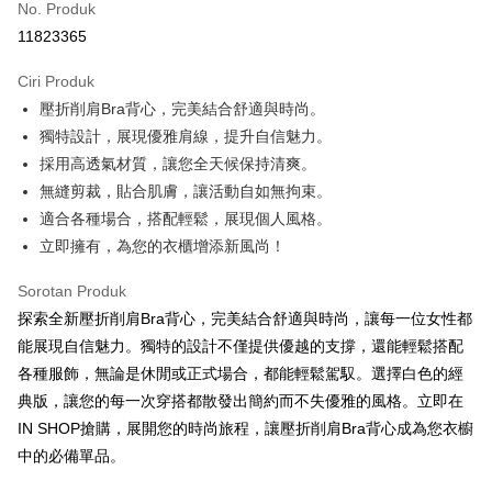
No. Produk
Pengambilan di Kedai Serbaneka
11823365
LINE Pay
Ciri Produk
Apple Pay
壓折削肩Bra背心，完美結合舒適與時尚。
獨特設計，展現優雅肩線，提升自信魅力。
JKOPAY
採用高透氣材質，讓您全天候保持清爽。
Google Pay
無縫剪裁，貼合肌膚，讓活動自如無拘束。
適合各種場合，搭配輕鬆，展現個人風格。
OP Pay Later
立即擁有，為您的衣櫃增添新風尚！
Deskripsi
[Terma Penggunaan untuk OP Pay Later]
AFTEE
Sorotan Produk
Perkhidmatan ini disediakan oleh Taiwan Mobile dan tersedia untuk
Deskripsi
探索全新壓折削肩Bra背心，完美結合舒適與時尚，讓每一位女性都
pengguna Taiwan Mobile tanpa memerlukan permohonan tambahan.
Pertama, Mengenai Perkhidmatan AFTEE Beli Sekarang Bayar Kemudian
能展現自信魅力。獨特的設計不僅提供優越的支撐，還能輕鬆搭配
Pemindahan ATM
1. Dengan memilih AFTEE sebagai kaedah pembayaran, mesej
Jika anda memilih OP Pay Later sebagai kaedah pembayaran, sistem
各種服飾，無論是休閒或正式場合，都能輕鬆駕馭。選擇白色的經
pengesahan AFTEE akan muncul.
akan mengarahkan anda secara automatik ke proses transaksi OP Pay
典版，讓您的每一次穿搭都散發出簡約而不失優雅的風格。立即在
2. Anda boleh meneruskan pembayaran selepas pengesahan SMS.
Pilihan Penghantaran
Later selepas pesanan dibuat. Anda perlu mengesahkan nombor telefon
3. Tiada bayaran diperlukan apabila pesanan disahkan. Produk akan
IN SHOP搶購，展開您的時尚旅程，讓壓折削肩Bra背心成為您衣櫥
mudah alih anda, memilih bilangan ansuran, dan menetapkan tarikh
dihantar ke alamat yang ditetapkan.
全家取貨付款
akhir pembayaran. Transaksi akan dianggap selesai setelah pembayaran
中的必備單品。
4. Setelah pesanan disahkan, anda akan menerima SMS pembayaran
disahkan.
NT$60/pesanan | Penghantaran percuma untuk pesanan
manakala ahli aplikasi akan menerima pemberitahuan tolak aplikasi