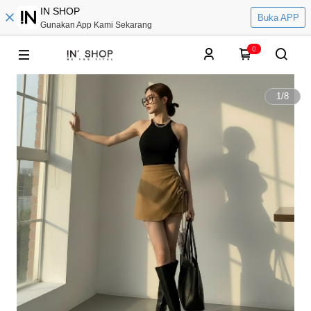
IN SHOP
Buka APP
Gunakan App Kami Sekarang
0
1
/
8