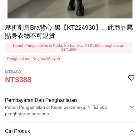
壓折削肩Bra背心-黑【KT224930】。此商品屬
貼身衣物不可退貨
Penuh Pengambilan di Kedai Serbaneka, NT$1,600 penghataran
percuma
Penghantaran Negara/Wilayah
NT$499
NT$388
Pembayaran Dan Penghantaran
Penuh Pengambilan di Kedai Serbaneka, NT$1,600
penghataran percuma
Kaedah Pembayaran
Ciri Produk
Kad Kredit (Bayaran Penuh)