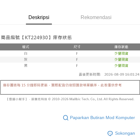
NT$1,800 atau lebih
AFTEE.
Had kredit yang diluluskan, tempoh ansuran yang tersedia, dan yuran
5. Tiada bayaran diperlukan apabila anda menerima produk. Sila buat
yang dikenakan adalah tertakluk kepada maklumat yang dinyatakan
pembayaran di empat kedai serbaneka utama, ATM atau perbankan
付款後全家取貨
pada halaman pengesahan transaksi seterusnya.
Deskripsi
Rekomendasi
dalam talian dengan SMS pembayaran atau pemberitahuan tolak aplikasi
NT$60/pesanan | Penghantaran percuma untuk pesanan
AFTEE.
Jika transaksi tidak disahkan dalam masa 30 minit selepas pesanan
NT$1,600 atau lebih
dibuat, atau jika permohonan gagal dalam proses semakan, pesanan
Sila ambil perhatian bahawa tempoh pembayaran adalah 14 hari. Walau
akan dibatalkan secara automatik. Jika permohonan gagal pada
已關閉，請勿下單
bagaimanapun, bagi mereka yang telah memuat turun Aplikasi AFTEE
peringkat "semakan manual", ini bermakna kriteria pemarkahan sistem
dan mendaftar sebagai ahli AFTEE boleh menikmati tempoh pembayaran
NT$10,000/pesanan
tidak dipenuhi; butiran penilaian khusus tidak akan didedahkan.
sehingga 45 hari.
已關閉，請勿下單(付取)
[Arahan Pembayaran]
Tempoh pembayaran dikira dari masa kedai meminta pembayaran anda,
ditambah dengan bilangan hari yang boleh dilanjutkan oleh AFTEE. Anda
NT$10,000/pesanan
Pembayaran ansuran melalui OP Pay Later akan dibilkan secara
boleh melanjutkan tempoh pembayaran anda sebelum anda menerima
berasingan dan tidak termasuk dalam bil telekom anda. SMS peringatan
pesanan. Walau bagaimanapun, tiada jaminan bahawa anda boleh
7-11取貨付款
pembayaran akan dihantar selepas kitaran bil bulanan.
menerima pesanan anda semasa tempoh pembayaran (cth.: produk
NT$60/pesanan | Penghantaran percuma untuk pesanan
prapesanan atau produk yang mungkin mengambil masa yang lebih
Selepas mengakses bil melalui pautan dalam SMS, anda boleh
NT$1,800 atau lebih
lama untuk dihantar). Oleh itu, anda dikehendaki membuat pembayaran
menyelesaikan pembayaran anda melalui salah satu saluran berikut: kod
kepada AFTEE dalam tempoh sama ada anda menerima pesanan.
bar kedai serbaneka, kedai runcit Taiwan Mobile, pemindahan bank,
付款後7-11取貨
JKOPay, atau iPASS MONEY.
Kedua, Sekatan Pembayaran
Paparkan Butiran Mod Komputer
NT$60/pesanan | Penghantaran percuma untuk pesanan
1. Jumlah yang diperakui untuk pengguna kali pertama boleh sehingga
[Nota Penting]
NT$1,600 atau lebih
NT$10,000. Amaun diperakui sebenar yang diluluskan akan berdasarkan
keputusan pensijilan dan semakan oleh AFTEE.
Sokongan
Perkhidmatan ini disediakan oleh Taiwan Mobile Co., Ltd. (“Syarikat”),
宅配
2. Amaun perbelanjaan minimum mestilah lebih besar daripada NT$20.