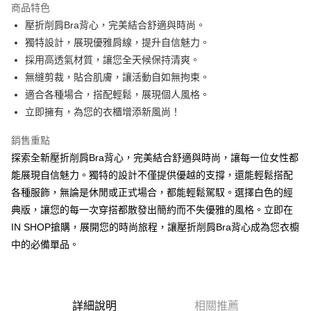
商品特色
Apple Pay
壓折削肩Bra背心，完美結合舒適與時尚。
獨特設計，展現優雅肩線，提升自信魅力。
街口支付
採用高透氣材質，讓您全天候保持清爽。
Google Pay
無縫剪裁，貼合肌膚，讓活動自如無拘束。
適合各種場合，搭配輕鬆，展現個人風格。
大哥付你分期
立即擁有，為您的衣櫃增添新風尚！
相關說明
【大哥付你分期使用說明】
銷售重點
AFTEE先享後付
1.本服務由台灣大哥大提供，台灣大哥大用戶可立即使用無須另外申請。
2.付款方式選擇「大哥付你分期」，訂單成立後會自動跳轉到大哥付的交易
探索全新壓折削肩Bra背心，完美結合舒適與時尚，讓每一位女性都
相關說明
流程，驗證手機門號後，選擇欲分期的期數、繳款截止日，確認付款後即完
能展現自信魅力。獨特的設計不僅提供優越的支撐，還能輕鬆搭配
【關於「AFTEE先享後付」】
成交易。
ATM付款
AFTEE先享後付是「在收到商品之後才付款」的支付方式。 讓您購物簡單
各種服飾，無論是休閒或正式場合，都能輕鬆駕馭。選擇白色的經
3.實際核准額度、可分期數及費用金額請依後續交易確認頁面所載為準。
便利好安心！
4.訂單成立30分鐘內，如未前往確認交易或遇審核未通過，訂單將自動取
典版，讓您的每一次穿搭都散發出簡約而不失優雅的風格。立即在
１．簡單：不需註冊會員、不需綁卡、不需儲值。
運送方式
消。如遇「轉專審核」未通過狀況，表示未達大哥付你分期系統評分，恕無
２．便利：只要手機號碼，簡訊認證，即可結帳。
IN SHOP搶購，展開您的時尚旅程，讓壓折削肩Bra背心成為您衣櫥
法說明評估內容。
３．安心：先確認商品／服務後，再付款。
全家取貨付款
中的必備單品。
【繳款方式說明】
1.分期款項不併入電信帳單，「大哥付你分期」於每月結算日後寄送繳費提
每筆NT$60，滿NT$1,800(含以上)免運費
【「AFTEE先享後付」結帳流程】
醒簡訊。
１．於結帳方式選擇「AFTEE先享後付」後，將跳轉至「AFTEE先享後付」
2.透過簡訊連結打開帳單後，可選擇「超商條碼／台灣大直營門市／銀行轉
付款後全家取貨
結帳頁面，進行簡訊認證並確認金額後，即可完成結帳。
帳／街口支付／iPASS MONEY」等通路繳費。
２．訂單成立數日內，您將收到繳費通知簡訊。
每筆NT$60，滿NT$1,600(含以上)免運費
詳細說明
相關推薦