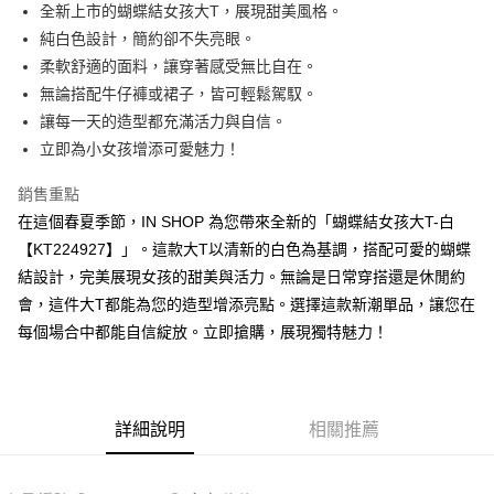
Apple Pay
全新上市的蝴蝶結女孩大T，展現甜美風格。
純白色設計，簡約卻不失亮眼。
街口支付
柔軟舒適的面料，讓穿著感受無比自在。
Google Pay
無論搭配牛仔褲或裙子，皆可輕鬆駕馭。
讓每一天的造型都充滿活力與自信。
大哥付你分期
立即為小女孩增添可愛魅力！
相關說明
【大哥付你分期使用說明】
銷售重點
AFTEE先享後付
1.本服務由台灣大哥大提供，台灣大哥大用戶可立即使用無須另外申請。
2.付款方式選擇「大哥付你分期」，訂單成立後會自動跳轉到大哥付的交易
在這個春夏季節，IN SHOP 為您帶來全新的「蝴蝶結女孩大T-白
相關說明
流程，驗證手機門號後，選擇欲分期的期數、繳款截止日，確認付款後即完
【KT224927】」。這款大T以清新的白色為基調，搭配可愛的蝴蝶
【關於「AFTEE先享後付」】
成交易。
ATM付款
AFTEE先享後付是「在收到商品之後才付款」的支付方式。 讓您購物簡單
結設計，完美展現女孩的甜美與活力。無論是日常穿搭還是休閒約
3.實際核准額度、可分期數及費用金額請依後續交易確認頁面所載為準。
便利好安心！
4.訂單成立30分鐘內，如未前往確認交易或遇審核未通過，訂單將自動取
會，這件大T都能為您的造型增添亮點。選擇這款新潮單品，讓您在
１．簡單：不需註冊會員、不需綁卡、不需儲值。
運送方式
消。如遇「轉專審核」未通過狀況，表示未達大哥付你分期系統評分，恕無
２．便利：只要手機號碼，簡訊認證，即可結帳。
每個場合中都能自信綻放。立即搶購，展現獨特魅力！
法說明評估內容。
３．安心：先確認商品／服務後，再付款。
全家取貨付款
【繳款方式說明】
1.分期款項不併入電信帳單，「大哥付你分期」於每月結算日後寄送繳費提
每筆NT$60，滿NT$1,800(含以上)免運費
【「AFTEE先享後付」結帳流程】
醒簡訊。
１．於結帳方式選擇「AFTEE先享後付」後，將跳轉至「AFTEE先享後付」
2.透過簡訊連結打開帳單後，可選擇「超商條碼／台灣大直營門市／銀行轉
付款後全家取貨
結帳頁面，進行簡訊認證並確認金額後，即可完成結帳。
詳細說明
相關推薦
帳／街口支付／iPASS MONEY」等通路繳費。
２．訂單成立數日內，您將收到繳費通知簡訊。
每筆NT$60，滿NT$1,600(含以上)免運費
３．收到繳費通知簡訊後14天內，點擊此簡訊中的連結，可透過四大超商／
【注意事項】
ATM／網路銀行／等多元方式進行付款，方視為交易完成。