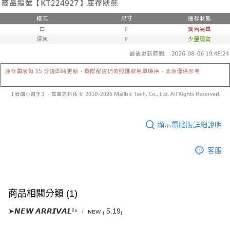
已關閉，請勿下單
1.本服務係由「台灣大哥大股份有限公司」（以下簡稱本公司）所提供，讓
※ 請注意：結帳手續完成當下不需立刻繳費，但若您需要取消訂單，請聯絡
用戶於交易時，得透過本服務購買商品或服務，並由商店將買賣／分期付款
每筆NT$10,000
購買商品的店家。未經商家同意取消之訂單仍視為有效，需透過AFTEE先享
買賣價金債權讓與本公司後，依約使用本公司帳單繳交帳款。
後付繳納相關費用。
2.基於同意付款使用「大哥付你分期」之契約關係目的，商店將以您的個人
已關閉，請勿下單(付取)
※ 交易是否成功請以「AFTEE先享後付 」之結帳頁面顯示為準，若有關於
資料（包含姓名、電話或地址）提供予台灣大哥大進項蒐集、處理及利用，
是否繳費成功／繳費後需取消欲退款等相關疑問，請聯繫「AFTEE先享後付
每筆NT$10,000
由本公司與您本人進行分期帳單所需資料之確認、核對及更正。
客戶支援中心」
https://netprotections.freshdesk.com/support/home
3.完整用戶服務條款，請詳閱以下連結：
https://oppay.tw/userRule
7-11取貨付款
【注意事項】
１．透過由恩沛科技股份有限公司提供之「AFTEE先享後付」服務完成之交
每筆NT$60，滿NT$1,800(含以上)免運費
易，需依本服務之必要範圍內提供個人資料，並將交易相關給付款項請求債
權轉讓予恩沛科技股份有限公司。
付款後7-11取貨
２．關於個人資料處理事宜，請瀏覽以下網址：
每筆NT$60，滿NT$1,600(含以上)免運費
https://aftee.tw/terms/#terms3
顯示電腦版詳細說明
３．未成年的使用者請事先徵得法定代理人或監護人之同意方可使用
宅配
「AFTEE先享後付」，若未經同意申辦者引起之損失，本公司不負相關責
任。
每筆NT$100，滿NT$2,500(含以上)免運費
客服
４．使用「AFTEE先享後付」時，將依據個別帳號之用戶狀況，依本公司即
時審查核予不同之上限額度；若仍有額度不足之情形，本公司將視審查結果
國家/地區配送
查看運費
請求用戶進行身份認證。
５．嚴禁一人註冊多個帳號或使用他人資訊註冊。若發現惡意使用之情形，
恩沛科技股份有限公司將有權停止該用戶之使用額度並採取法律行動。
商品相關分類 (1)
➤𝙉𝙀𝙒 𝘼𝙍𝙍𝙄𝙑𝘼𝙇²⁶
ɴᴇᴡ ₍ 5.19₎