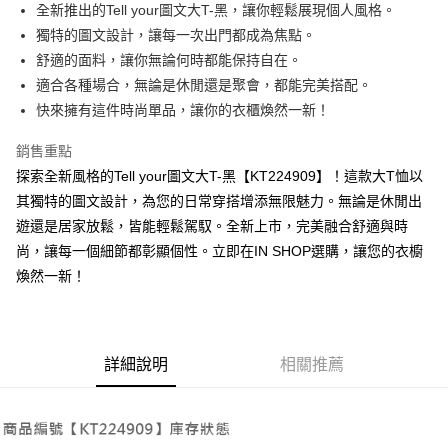
Apple Pay
全新推出的Tell your圖文大T-黑，讓你輕鬆展現個人風格。
獨特的圖文設計，讓每一次出門都成為焦點。
街口支付
舒適的面料，讓你無論何時都能保持自在。
Google Pay
適合各種場合，無論是休閒還是聚會，都能完美搭配。
快來擁有這件時尚單品，讓你的衣櫃煥然一新！
大哥付你分期
相關說明
銷售重點
【大哥付你分期使用說明】
探索全新風格的Tell your圖文大T-黑【KT224909】！這款大T恤以
AFTEE先享後付
1.本服務由台灣大哥大提供，台灣大哥大用戶可立即使用無須另外申請。
2.付款方式選擇「大哥付你分期」，訂單成立後會自動跳轉到大哥付的交易
其獨特的圖文設計，為您的日常穿搭增添無限魅力。無論是休閒出
相關說明
流程，驗證手機門號後，選擇欲分期的期數、繳款截止日，確認付款後即完
遊還是居家放鬆，皆能輕鬆駕馭。全新上市，完美融合舒適與時
【關於「AFTEE先享後付」】
成交易。
ATM付款
AFTEE先享後付是「在收到商品之後才付款」的支付方式。 讓您購物簡單
尚，讓每一個細節都彰顯個性。立即在IN SHOP選購，讓您的衣櫥
3.實際核准額度、可分期數及費用金額請依後續交易確認頁面所載為準。
便利好安心！
4.訂單成立30分鐘內，如未前往確認交易或遇審核未通過，訂單將自動取
煥然一新！
１．簡單：不需註冊會員、不需綁卡、不需儲值。
運送方式
消。如遇「轉專審核」未通過狀況，表示未達大哥付你分期系統評分，恕無
２．便利：只要手機號碼，簡訊認證，即可結帳。
法說明評估內容。
３．安心：先確認商品／服務後，再付款。
全家取貨付款
【繳款方式說明】
1.分期款項不併入電信帳單，「大哥付你分期」於每月結算日後寄送繳費提
每筆NT$60，滿NT$1,800(含以上)免運費
【「AFTEE先享後付」結帳流程】
醒簡訊。
詳細說明
相關推薦
１．於結帳方式選擇「AFTEE先享後付」後，將跳轉至「AFTEE先享後付」
2.透過簡訊連結打開帳單後，可選擇「超商條碼／台灣大直營門市／銀行轉
付款後全家取貨
結帳頁面，進行簡訊認證並確認金額後，即可完成結帳。
帳／街口支付／iPASS MONEY」等通路繳費。
２．訂單成立數日內，您將收到繳費通知簡訊。
每筆NT$60，滿NT$1,600(含以上)免運費
３．收到繳費通知簡訊後14天內，點擊此簡訊中的連結，可透過四大超商／
【注意事項】
ATM／網路銀行／等多元方式進行付款，方視為交易完成。