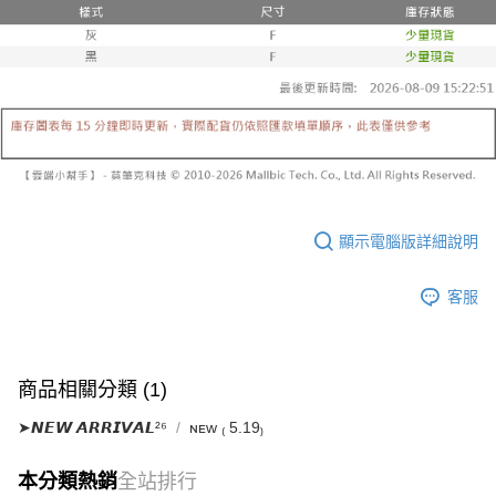
已關閉，請勿下單
1.本服務係由「台灣大哥大股份有限公司」（以下簡稱本公司）所提供，讓
※ 請注意：結帳手續完成當下不需立刻繳費，但若您需要取消訂單，請聯絡
用戶於交易時，得透過本服務購買商品或服務，並由商店將買賣／分期付款
每筆NT$10,000
購買商品的店家。未經商家同意取消之訂單仍視為有效，需透過AFTEE先享
買賣價金債權讓與本公司後，依約使用本公司帳單繳交帳款。
後付繳納相關費用。
2.基於同意付款使用「大哥付你分期」之契約關係目的，商店將以您的個人
已關閉，請勿下單(付取)
※ 交易是否成功請以「AFTEE先享後付 」之結帳頁面顯示為準，若有關於
資料（包含姓名、電話或地址）提供予台灣大哥大進項蒐集、處理及利用，
是否繳費成功／繳費後需取消欲退款等相關疑問，請聯繫「AFTEE先享後付
每筆NT$10,000
由本公司與您本人進行分期帳單所需資料之確認、核對及更正。
客戶支援中心」
https://netprotections.freshdesk.com/support/home
3.完整用戶服務條款，請詳閱以下連結：
https://oppay.tw/userRule
7-11取貨付款
【注意事項】
１．透過由恩沛科技股份有限公司提供之「AFTEE先享後付」服務完成之交
每筆NT$60，滿NT$1,800(含以上)免運費
易，需依本服務之必要範圍內提供個人資料，並將交易相關給付款項請求債
權轉讓予恩沛科技股份有限公司。
付款後7-11取貨
２．關於個人資料處理事宜，請瀏覽以下網址：
顯示電腦版詳細說明
每筆NT$60，滿NT$1,600(含以上)免運費
https://aftee.tw/terms/#terms3
３．未成年的使用者請事先徵得法定代理人或監護人之同意方可使用
宅配
「AFTEE先享後付」，若未經同意申辦者引起之損失，本公司不負相關責
客服
任。
每筆NT$100，滿NT$2,500(含以上)免運費
４．使用「AFTEE先享後付」時，將依據個別帳號之用戶狀況，依本公司即
時審查核予不同之上限額度；若仍有額度不足之情形，本公司將視審查結果
國家/地區配送
查看運費
請求用戶進行身份認證。
商品相關分類 (1)
５．嚴禁一人註冊多個帳號或使用他人資訊註冊。若發現惡意使用之情形，
恩沛科技股份有限公司將有權停止該用戶之使用額度並採取法律行動。
➤𝙉𝙀𝙒 𝘼𝙍𝙍𝙄𝙑𝘼𝙇²⁶
ɴᴇᴡ ₍ 5.19₎
本分類熱銷
全站排行