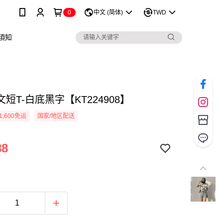
0
中文 (简体)
TWD
須知
短T-白底黑字【KT224908】
1,600免运
国家/地区配送
88