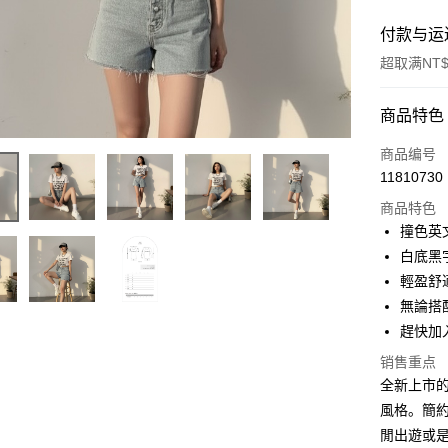
付款与运
超取满NT$
付款方式
商品特色
信用卡一
商品编号
11810730
超商取货
商品特色
LINE Pay
撞色英
白底黑
Apple Pay
輕盈舒
街口支付
無論搭
趕快加
Google Pa
销售重点
大哥付你
全新上市
相关说明
風格。簡
【大哥付
AFTEE先
閒出遊或
1. 本服