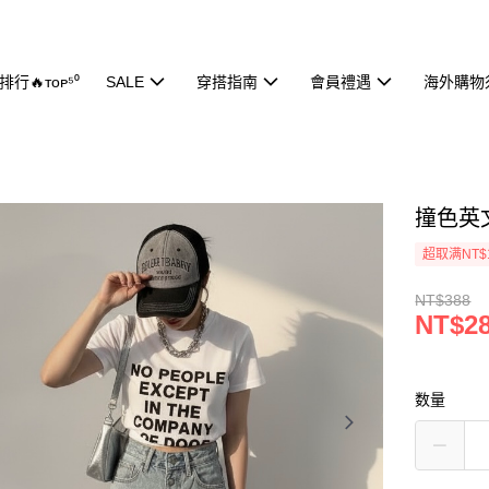
行🔥ᴛᴏᴘ⁵⁰
SALE
穿搭指南
會員禮遇
海外購物
撞色英文
超取满NT$
NT$388
NT$2
数量