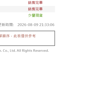
條款
1取貨
E先享後付」(下稱本服務)乃由恩沛科技股份有限公司(下稱 AFTEE
0，满NT$1,600(含以上)免运费
並由 AFTEE 向您收取款項。因使用本服務所須提供之個人資料
限於訂購人姓名、電話，收件人姓名、電話、收件地址)，將交付
EE 於本服務必要服務範圍內運用。關於 AFTEE 對於個人資料之蒐
利用，詳參 AFTEE 官網之『個人資料蒐集、處理及利用告知聲
00，满NT$2,500(含以上)免运费
s://aftee.tw/privacypolicy/
）。
配送
查看运费
繳費期限，將根據當次的金額加收年利率 16% 的逾期滯納金。
使用者，請事先徵得法定代理人或監護人之同意方可使用
個人資料之處理、利用有任何疑問，或欲行使相關法律權利，請
科技股份有限公司。若您不同意我們將上開所示之個人資料，連
買訂單資訊提供予 AFTEE ，或讓 AFTEE 蒐集處理利用您的個
請勿選用本服務。