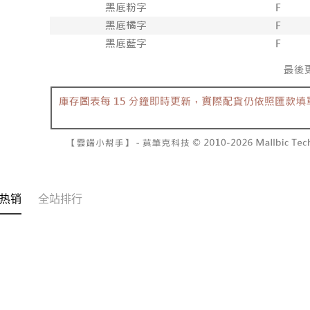
三、聲明
付款後7-1
「AFTE
每笔NT$6
)所提供，
(包含但不
宅配
予 AFT
集、處理、
每笔NT$1
明』（
http
國家/地區
若款項超過
未成年的
AFTEE。
若您對於
聯繫恩沛
同必要之購
人資料，
热销
全站排行