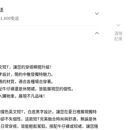
送
1,600免运
清除
纪录
次付款
付款
文短T，讓您的穿搭瞬間升級！
字設計，簡約中散發獨特魅力。
適的材質，適合各種場合穿著。
配牛仔褲還是休閒裙，皆能展現您的個性。
入購物車，展現不凡品味！
y
分期
的撞色英文短T，白底黑字設計，讓您在夏日裡展現獨特
約卻不失個性，這款短T完美融合時尚與舒適，無論是休
你分期使用说明】
享后付
是日常穿搭，皆能輕鬆駕馭。搭配牛仔褲或短裙，讓您隨
务由台湾大哥大提供，电信用户可立即使用无须另外申请。（限个