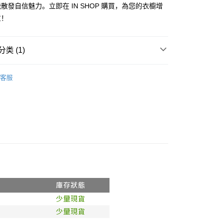
门号，不开放公司户及预付卡使用）
散發自信魅力。立即在 IN SHOP 購買，為您的衣櫥增
方式选择 “大哥付你分期”，订单成立后会自动跳转到大哥付的交易
FTEE先享後付
意！
证手机门号后，选择欲分期的期数、缴款截止日，确认付款后即
款方式選擇AFTEE先享後付，將跳出AFTEE先享後付手機驗證視
。
核准额度、可分期数及费用金额请依后续交易确认页面所载为准。
簡訊驗證之後，即可完成結帳手續。
成立30分钟内，如未前往确认交易或遇审核未通过，订单将自动取
確認後不需事先繳費，商品會配送至您的指定地址。
类 (1)
“转专审核”未通过状况，表示未达系统评分，恕无法说明评估内
完成後，您的手機會收到一封繳費通知簡訊，APP會員則會收到
APP推播通知。
𝙍𝙄𝙑𝘼𝙇²⁶
ɴᴇᴡ ₍ 5.19₎
付款
式说明】
商品當下無需繳費，確認無誤後，請再利用繳費通知簡訊或AFTEE
客服
款项不并入电信账单，“大哥付你分期”于每月结算日后寄送缴费提醒
0，满NT$1,800(含以上)免运费
大便利商店‧ATM/網銀等方式進行付款。
短信链接打开账单后，可选择 “超商条码／台湾大直营门市／银行转
家取貨
限為 14 天。唯有下載 AFTEE App 成為 AFTEE 會員者方能
／iPASS MONEY”等通路缴费。
45 天內付款之服務。
0，满NT$1,600(含以上)免运费
项】
為商家向您請款的時間，再加上使用AFTEE可延長的天數所計
請勿下單
务系由 “台湾大哥大股份有限公司”所提供，让用户于交易时，得通
AFTEE下訂可以延長您收到商品前的繳費天數，但無法保證一
购买商品或服务，并由商店将买卖／分期付款买卖价金债权让与
限內收到商品(例如:預購商品或預計到貨時間較長者)。因此無論
,000
，依约使用本公司账单缴交账款。
否，仍需要請您在AFTEE規定的時間內完成繳費。
同意付款使用 “大哥付你分期”之契约关系目的，商店将以您的个人
勿下單(付取)
含姓名、电话或地址）提供予台湾大哥大进项收集、处理及利
限制
,000
湾大哥大与本人进行分期账单所需资料之确认、核对及更正。
使用 AFTEE 時，將依認證結果及本公司審查結果，核予每個人不同
用户服务条款，请详阅以下链接：
https://oppay.tw/userRule
度
付款
額須大於NT$30
僅支援台灣會員
0，满NT$1,800(含以上)免运费