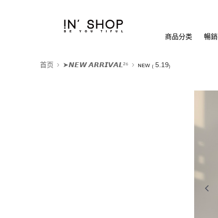
商品分类
暢銷排
首页
➤𝙉𝙀𝙒 𝘼𝙍𝙍𝙄𝙑𝘼𝙇²⁶
ɴᴇᴡ ₍ 5.19₎