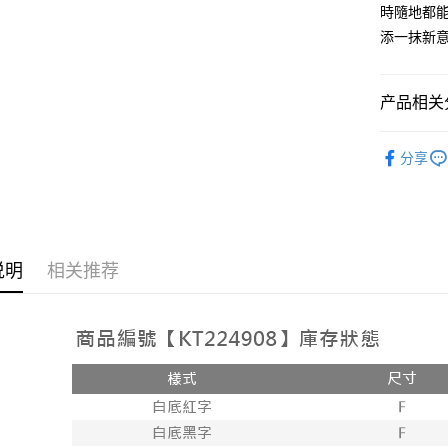
人月租型
相关说明
時隨地都能
2. 付款
一、關於 A
添一抹新
ATM付款
流程，验
1. 於付
完成交易
窗。
3. 实际
2. 進行
4. 订单
3. 訂單
产品相关分
运送方式
消。如遇 
4. 下訂
容。
AFTEE 
➤𝙉𝙀𝙒 𝘼𝙍
全家取貨
【缴款方
5. 收到
分享
1. 分期
每笔NT$6
APP於四
短信。
2. 通过
付款後全
請留意繳費期
账／街口支付
享有最長 
每笔NT$6
【注意事
繳費期限，
说明
相关推荐
已關閉，
1. 本服
算出。使用
过本服务
定能夠在期
每笔NT$10
本公司后
收到商品與
2. 基于
已關閉，請
资料（包
二、付款
每笔NT$10
用，由台
1. 初次
3. 完整
之上限額
7-11取貨
2. 結帳金
3. 目前
每笔NT$6