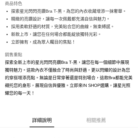
商品特色
Apple Pay
探索星光閃閃亮鑽Bra T-黑，為您的內衣收藏增添一抹奢華。
精緻的亮鑽設計，讓每一次佩戴都充滿自信與魅力。
街口支付
採用柔軟舒適的材質，完美貼合您的曲線，無束縛感。
Google Pay
新款上市，讓您在任何場合都能綻放獨特光彩。
立即擁有，成為眾人矚目的焦點！
大哥付你分期
相關說明
銷售重點
【大哥付你分期使用說明】
探索全新上市的星光閃閃亮鑽Bra T-黑，讓您在每一個細節中展現
AFTEE先享後付
1.本服務由台灣大哥大提供，台灣大哥大用戶可立即使用無須另外申請。
2.付款方式選擇「大哥付你分期」，訂單成立後會自動跳轉到大哥付的交易
獨特魅力。這款內衣不僅融合了時尚與舒適，更以閃耀的設計為您
相關說明
流程，驗證手機門號後，選擇欲分期的期數、繳款截止日，確認付款後即完
的穿搭增添亮點。無論是日常穿著還是特別場合，這款Bra都能完美
【關於「AFTEE先享後付」】
成交易。
ATM付款
AFTEE先享後付是「在收到商品之後才付款」的支付方式。 讓您購物簡單
襯托您的身形，展現自信與優雅。立即來IN SHOP選購，讓星光照
3.實際核准額度、可分期數及費用金額請依後續交易確認頁面所載為準。
便利好安心！
4.訂單成立30分鐘內，如未前往確認交易或遇審核未通過，訂單將自動取
耀您的每一天！
１．簡單：不需註冊會員、不需綁卡、不需儲值。
運送方式
消。如遇「轉專審核」未通過狀況，表示未達大哥付你分期系統評分，恕無
２．便利：只要手機號碼，簡訊認證，即可結帳。
法說明評估內容。
３．安心：先確認商品／服務後，再付款。
全家取貨付款
【繳款方式說明】
1.分期款項不併入電信帳單，「大哥付你分期」於每月結算日後寄送繳費提
每筆NT$60，滿NT$1,800(含以上)免運費
【「AFTEE先享後付」結帳流程】
醒簡訊。
詳細說明
相關推薦
１．於結帳方式選擇「AFTEE先享後付」後，將跳轉至「AFTEE先享後付」
2.透過簡訊連結打開帳單後，可選擇「超商條碼／台灣大直營門市／銀行轉
付款後全家取貨
結帳頁面，進行簡訊認證並確認金額後，即可完成結帳。
帳／街口支付／iPASS MONEY」等通路繳費。
２．訂單成立數日內，您將收到繳費通知簡訊。
每筆NT$60，滿NT$1,600(含以上)免運費