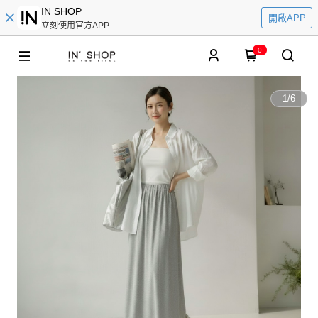
IN SHOP
開啟APP
立刻使用官方APP
0
1
/
6