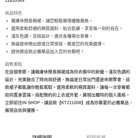
11810349
LINE Pay
商品特色
Apple Pay
親膚休閒長棉裙，讓您輕鬆展現優雅風格。
選用柔軟舒適的棉質面料，貼合肌膚，享受每一刻的自在。
街口支付
淺灰色調，百搭設計，適合各種場合穿著。
Google Pay
無論是休閒出遊或日常穿搭，都是您的完美選擇。
趕快將這款必備單品加入您的衣櫥吧！
大哥付你分期
相關說明
銷售重點
【大哥付你分期使用說明】
在這個季節，讓親膚休閒長棉裙成為你衣櫥中的新寵。淺灰色調的
AFTEE先享後付
1.本服務由台灣大哥大提供，台灣大哥大用戶可立即使用無須另外申請。
2.付款方式選擇「大哥付你分期」，訂單成立後會自動跳轉到大哥付的交易
設計，完美融合了時尚與舒適，無論是日常出門還是休閒聚會，這
相關說明
流程，驗證手機門號後，選擇欲分期的期數、繳款截止日，確認付款後即完
款裙子都能讓你輕鬆駕馭。選用柔軟的棉質面料，讓每一次穿著都
【關於「AFTEE先享後付」】
成交易。
ATM付款
AFTEE先享後付是「在收到商品之後才付款」的支付方式。 讓您購物簡單
如同置身雲端。搭配簡約的上衣或外套，展現出獨特的個人風格。
3.實際核准額度、可分期數及費用金額請依後續交易確認頁面所載為準。
便利好安心！
4.訂單成立30分鐘內，如未前往確認交易或遇審核未通過，訂單將自動取
立即前往IN SHOP，讓這款【KT211008】成為你春夏的必備單品，
１．簡單：不需註冊會員、不需綁卡、不需儲值。
運送方式
消。如遇「轉專審核」未通過狀況，表示未達大哥付你分期系統評分，恕無
２．便利：只要手機號碼，簡訊認證，即可結帳。
展現自信與優雅。
法說明評估內容。
３．安心：先確認商品／服務後，再付款。
全家取貨付款
【繳款方式說明】
1.分期款項不併入電信帳單，「大哥付你分期」於每月結算日後寄送繳費提
每筆NT$60，滿NT$1,800(含以上)免運費
【「AFTEE先享後付」結帳流程】
醒簡訊。
１．於結帳方式選擇「AFTEE先享後付」後，將跳轉至「AFTEE先享後付」
2.透過簡訊連結打開帳單後，可選擇「超商條碼／台灣大直營門市／銀行轉
付款後全家取貨
結帳頁面，進行簡訊認證並確認金額後，即可完成結帳。
詳細說明
相關推薦