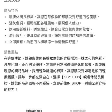
11810326
LINE Pay
商品特色
Apple Pay
親膚休閒長棉裙，讓您在每個季節都感受到舒適的包覆感。
淺灰色調，輕鬆搭配各種風格，展現個人魅力。
街口支付
選用優質棉料，透氣性佳，適合日常穿著與休閒聚會。
Google Pay
流行設計，兼具時尚與實用，讓您無論何時都自信滿滿。
立即擁有，為您的衣櫃增添一抹清新與舒適！
大哥付你分期
相關說明
銷售重點
【大哥付你分期使用說明】
在這個季節，讓親膚休閒長棉裙為您的穿搭增添一抹柔和的色彩。
AFTEE先享後付
1.本服務由台灣大哥大提供，台灣大哥大用戶可立即使用無須另外申請。
2.付款方式選擇「大哥付你分期」，訂單成立後會自動跳轉到大哥付的交易
淺灰色調，既百搭又優雅，無論是日常出遊還是休閒聚會，都能展
相關說明
流程，驗證手機門號後，選擇欲分期的期數、繳款截止日，確認付款後即完
現您的獨特品味。採用輕盈舒適的棉質，讓您感受到如羽毛般的輕
【關於「AFTEE先享後付」】
成交易。
ATM付款
AFTEE先享後付是「在收到商品之後才付款」的支付方式。 讓您購物簡單
柔觸感，讓每一步都充滿自在。選擇【KT211008】親膚休閒長棉
3.實際核准額度、可分期數及費用金額請依後續交易確認頁面所載為準。
便利好安心！
4.訂單成立30分鐘內，如未前往確認交易或遇審核未通過，訂單將自動取
裙，讓您的時尚風格不再妥協，立即前往IN SHOP，體驗全新穿搭
１．簡單：不需註冊會員、不需綁卡、不需儲值。
運送方式
消。如遇「轉專審核」未通過狀況，表示未達大哥付你分期系統評分，恕無
２．便利：只要手機號碼，簡訊認證，即可結帳。
的魅力！
法說明評估內容。
３．安心：先確認商品／服務後，再付款。
全家取貨付款
【繳款方式說明】
1.分期款項不併入電信帳單，「大哥付你分期」於每月結算日後寄送繳費提
每筆NT$60，滿NT$1,800(含以上)免運費
【「AFTEE先享後付」結帳流程】
醒簡訊。
１．於結帳方式選擇「AFTEE先享後付」後，將跳轉至「AFTEE先享後付」
2.透過簡訊連結打開帳單後，可選擇「超商條碼／台灣大直營門市／銀行轉
付款後全家取貨
結帳頁面，進行簡訊認證並確認金額後，即可完成結帳。
詳細說明
相關推薦