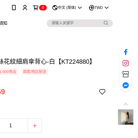
0
中文 (简体)
TWD
須知
花紋細肩傘背心-白【KT224880】
1,600免运
国家/地区配送
59