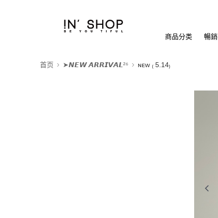
商品分类
暢銷排
首页
➤𝙉𝙀𝙒 𝘼𝙍𝙍𝙄𝙑𝘼𝙇²⁶
ɴᴇᴡ ₍ 5.14₎