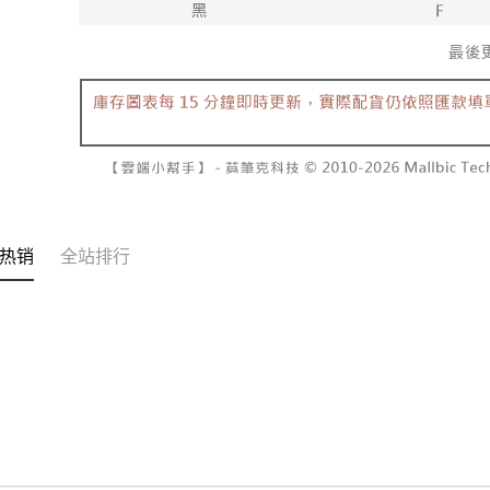
三、聲明
付款後7-1
「AFTE
每笔NT$6
)所提供，
(包含但不
宅配
予 AFT
集、處理、
每笔NT$1
明』（
http
國家/地區
若款項超過
未成年的
AFTEE。
若您對於
热销
全站排行
聯繫恩沛
同必要之購
人資料，