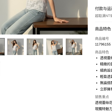
付款与运
超取满NT$
付款方式
商品特色
信用卡一
商品编号
11796155
超商取货
商品特色
LINE Pay
透視蕾
精緻的
Apple Pay
細肩設
街口支付
輕盈透
無論搭
Google Pa
立即擁
大哥付你
销售重点
相关说明
透視蕾絲
【大哥付
AFTEE先
現獨特魅
1. 本服