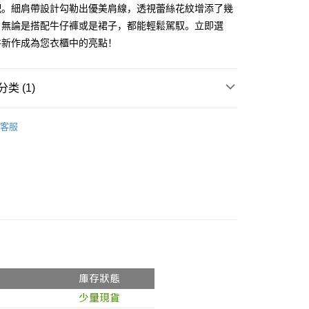
门号，不开放公司户及预付卡使用）
配。細肩帶設計勾勒出優美肩線，透視蕾絲花紋增添了幾
方式选择 “大哥付你分期”，订单成立后会自动跳转到大哥付的交易
FTEE先享後付
，無論是搭配牛仔褲或是裙子，都能輕鬆駕馭。立即選
证手机门号后，选择欲分期的期数、缴款截止日，确认付款后即
款方式選擇AFTEE先享後付，將跳出AFTEE先享後付手機驗證視
。
件新作成為您衣櫃中的亮點！
核准额度、可分期数及费用金额请依后续交易确认页面所载为准。
簡訊驗證之後，即可完成結帳手續。
成立30分钟内，如未前往确认交易或遇审核未通过，订单将自动取
確認後不需事先繳費，商品會配送至您的指定地址。
“转专审核”未通过状况，表示未达系统评分，恕无法说明评估内
完成後，您的手機會收到一封繳費通知簡訊，APP會員則會收到
类 (1)
APP推播通知。
付款
式说明】
商品當下無需繳費，確認無誤後，請再利用繳費通知簡訊或AFTEE
𝙍𝙄𝙑𝘼𝙇²⁶
ɴᴇᴡ ₍ 5.14₎
款项不并入电信账单，“大哥付你分期”于每月结算日后寄送缴费提醒
0，满NT$1,800(含以上)免运费
大便利商店‧ATM/網銀等方式進行付款。
客服
短信链接打开账单后，可选择 “超商条码／台湾大直营门市／银行转
家取貨
限為 14 天。唯有下載 AFTEE App 成為 AFTEE 會員者方能
／iPASS MONEY”等通路缴费。
45 天內付款之服務。
0，满NT$1,600(含以上)免运费
项】
為商家向您請款的時間，再加上使用AFTEE可延長的天數所計
請勿下單
务系由 “台湾大哥大股份有限公司”所提供，让用户于交易时，得通
AFTEE下訂可以延長您收到商品前的繳費天數，但無法保證一
购买商品或服务，并由商店将买卖／分期付款买卖价金债权让与
限內收到商品(例如:預購商品或預計到貨時間較長者)。因此無論
,000
，依约使用本公司账单缴交账款。
否，仍需要請您在AFTEE規定的時間內完成繳費。
同意付款使用 “大哥付你分期”之契约关系目的，商店将以您的个人
勿下單(付取)
含姓名、电话或地址）提供予台湾大哥大进项收集、处理及利
限制
,000
湾大哥大与本人进行分期账单所需资料之确认、核对及更正。
使用 AFTEE 時，將依認證結果及本公司審查結果，核予每個人不同
用户服务条款，请详阅以下链接：
https://oppay.tw/userRule
度
付款
額須大於NT$30
僅支援台灣會員
0，满NT$1,800(含以上)免运费