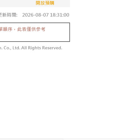
條款
1取貨
E先享後付」(下稱本服務)乃由恩沛科技股份有限公司(下稱 AFTEE
0，满NT$1,600(含以上)免运费
並由 AFTEE 向您收取款項。因使用本服務所須提供之個人資料
限於訂購人姓名、電話，收件人姓名、電話、收件地址)，將交付
EE 於本服務必要服務範圍內運用。關於 AFTEE 對於個人資料之蒐
利用，詳參 AFTEE 官網之『個人資料蒐集、處理及利用告知聲
00，满NT$2,500(含以上)免运费
s://aftee.tw/privacypolicy/
）。
配送
查看运费
繳費期限，將根據當次的金額加收年利率 16% 的逾期滯納金。
使用者，請事先徵得法定代理人或監護人之同意方可使用
個人資料之處理、利用有任何疑問，或欲行使相關法律權利，請
科技股份有限公司。若您不同意我們將上開所示之個人資料，連
買訂單資訊提供予 AFTEE ，或讓 AFTEE 蒐集處理利用您的個
請勿選用本服務。