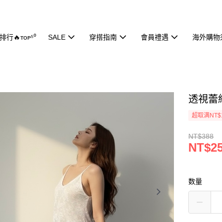
行🔥ᴛᴏᴘ⁵⁰
SALE
穿搭指南
會員禮遇
海外購物
透視蕾絲
超取满NT$
NT$388
NT$2
数量