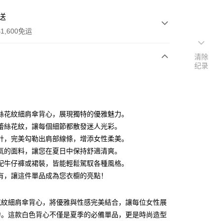
送
1,600免运
清除
纪录
次付款
付款
絲花紋細肩傘背心，展現獨特的優雅魅力。
蕾絲花紋，讓每個細節都散發迷人光彩。
計，完美勾勒出肩部線條，增添女性柔美。
氣的面料，讓您在夏日中保持舒適清爽。
配牛仔褲或裙裝，皆能輕鬆駕馭各種風格。
y
有，讓這件單品成為您衣櫥的亮點！
分期
花紋細肩傘背心，將優雅與性感完美結合，讓每位女性展
你分期使用说明】
享后付
力。這款白色背心不僅是夏季的必備單品，更是時尚造型
务由台湾大哥大提供，电信用户可立即使用无须另外申请。（限个