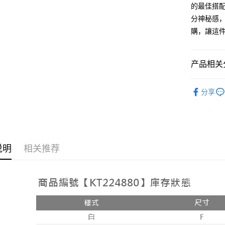
人月租型
相关说明
的最佳搭
2. 付款
一、關於 A
分神秘感
ATM付款
流程，验
1. 於付
完成交易
購，讓這
窗。
3. 实际
2. 進行
4. 订单
3. 訂單
运送方式
消。如遇 
4. 下訂
产品相关分
容。
AFTEE 
全家取貨
【缴款方
5. 收到
➤𝙉𝙀𝙒 𝘼𝙍
1. 分期
每笔NT$6
APP於四
分享
短信。
2. 通过
付款後全
請留意繳費期
账／街口支付
享有最長 
每笔NT$6
【注意事
繳費期限，
已關閉，
1. 本服
算出。使用
过本服务
说明
相关推荐
定能夠在期
每笔NT$10
本公司后
收到商品與
2. 基于
已關閉，請
资料（包
二、付款
每笔NT$10
用，由台
1. 初次
3. 完整
之上限額
7-11取貨
2. 結帳金
3. 目前
每笔NT$6