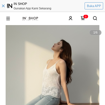
IN SHOP
Buka APP
Gunakan App Kami Sekarang
0
1
/
6