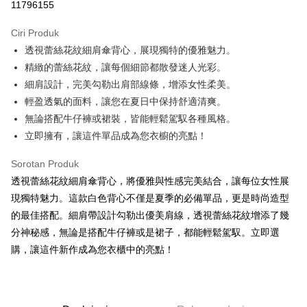
11796155
LINE Pay
Ciri Produk
Apple Pay
透視蕾絲花紋細肩傘背心，展現獨特的優雅魅力。
精緻的蕾絲花紋，讓每個細節都散發迷人光彩。
JKOPAY
細肩設計，完美勾勒出肩部線條，增添女性柔美。
Google Pay
輕盈透氣的面料，讓您在夏日中保持舒適清爽。
無論搭配牛仔褲或裙裝，皆能輕鬆駕馭各種風格。
OP Pay Later
立即擁有，讓這件單品成為您衣櫥的亮點！
Deskripsi
[Terma Penggunaan untuk OP Pay Later]
AFTEE
Sorotan Produk
Perkhidmatan ini disediakan oleh Taiwan Mobile dan tersedia untuk
Deskripsi
透視蕾絲花紋細肩傘背心，將優雅與性感完美結合，讓每位女性展
pengguna Taiwan Mobile tanpa memerlukan permohonan tambahan.
Pertama, Mengenai Perkhidmatan AFTEE Beli Sekarang Bayar Kemudian
現獨特魅力。這款白色背心不僅是夏季的必備單品，更是時尚造型
Pemindahan ATM
1. Dengan memilih AFTEE sebagai kaedah pembayaran, mesej
Jika anda memilih OP Pay Later sebagai kaedah pembayaran, sistem
的最佳搭配。細肩帶設計勾勒出優美肩線，透視蕾絲花紋增添了幾
pengesahan AFTEE akan muncul.
akan mengarahkan anda secara automatik ke proses transaksi OP Pay
分神秘感，無論是搭配牛仔褲或是裙子，都能輕鬆駕馭。立即選
2. Anda boleh meneruskan pembayaran selepas pengesahan SMS.
Pilihan Penghantaran
Later selepas pesanan dibuat. Anda perlu mengesahkan nombor telefon
3. Tiada bayaran diperlukan apabila pesanan disahkan. Produk akan
購，讓這件新作成為您衣櫃中的亮點！
mudah alih anda, memilih bilangan ansuran, dan menetapkan tarikh
dihantar ke alamat yang ditetapkan.
全家取貨付款
akhir pembayaran. Transaksi akan dianggap selesai setelah pembayaran
4. Setelah pesanan disahkan, anda akan menerima SMS pembayaran
disahkan.
NT$60/pesanan | Penghantaran percuma untuk pesanan
manakala ahli aplikasi akan menerima pemberitahuan tolak aplikasi
NT$1,800 atau lebih
AFTEE.
Had kredit yang diluluskan, tempoh ansuran yang tersedia, dan yuran
5. Tiada bayaran diperlukan apabila anda menerima produk. Sila buat