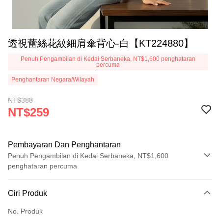
透視蕾絲花紋細肩傘背心-白【KT224880】
Penuh Pengambilan di Kedai Serbaneka, NT$1,600 penghataran
percuma
Penghantaran Negara/Wilayah
NT$388
NT$259
Pembayaran Dan Penghantaran
Penuh Pengambilan di Kedai Serbaneka, NT$1,600
penghataran percuma
Kaedah Pembayaran
Ciri Produk
Kad Kredit (Bayaran Penuh)
No. Produk
Pengambilan di Kedai Serbaneka