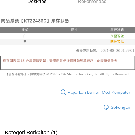
Deskripsi
Rekomendasi
yang dikenakan adalah tertakluk kepada maklumat yang dinyatakan
pembayaran di empat kedai serbaneka utama, ATM atau perbankan
付款後全家取貨
pada halaman pengesahan transaksi seterusnya.
dalam talian dengan SMS pembayaran atau pemberitahuan tolak aplikasi
NT$60/pesanan | Penghantaran percuma untuk pesanan
AFTEE.
Jika transaksi tidak disahkan dalam masa 30 minit selepas pesanan
NT$1,600 atau lebih
dibuat, atau jika permohonan gagal dalam proses semakan, pesanan
Sila ambil perhatian bahawa tempoh pembayaran adalah 14 hari. Walau
akan dibatalkan secara automatik. Jika permohonan gagal pada
已關閉，請勿下單
bagaimanapun, bagi mereka yang telah memuat turun Aplikasi AFTEE
peringkat "semakan manual", ini bermakna kriteria pemarkahan sistem
dan mendaftar sebagai ahli AFTEE boleh menikmati tempoh pembayaran
NT$10,000/pesanan
tidak dipenuhi; butiran penilaian khusus tidak akan didedahkan.
sehingga 45 hari.
已關閉，請勿下單(付取)
[Arahan Pembayaran]
Tempoh pembayaran dikira dari masa kedai meminta pembayaran anda,
ditambah dengan bilangan hari yang boleh dilanjutkan oleh AFTEE. Anda
NT$10,000/pesanan
Pembayaran ansuran melalui OP Pay Later akan dibilkan secara
boleh melanjutkan tempoh pembayaran anda sebelum anda menerima
berasingan dan tidak termasuk dalam bil telekom anda. SMS peringatan
pesanan. Walau bagaimanapun, tiada jaminan bahawa anda boleh
7-11取貨付款
pembayaran akan dihantar selepas kitaran bil bulanan.
menerima pesanan anda semasa tempoh pembayaran (cth.: produk
NT$60/pesanan | Penghantaran percuma untuk pesanan
prapesanan atau produk yang mungkin mengambil masa yang lebih
Selepas mengakses bil melalui pautan dalam SMS, anda boleh
NT$1,800 atau lebih
lama untuk dihantar). Oleh itu, anda dikehendaki membuat pembayaran
menyelesaikan pembayaran anda melalui salah satu saluran berikut: kod
kepada AFTEE dalam tempoh sama ada anda menerima pesanan.
Paparkan Butiran Mod Komputer
bar kedai serbaneka, kedai runcit Taiwan Mobile, pemindahan bank,
付款後7-11取貨
JKOPay, atau iPASS MONEY.
Kedua, Sekatan Pembayaran
NT$60/pesanan | Penghantaran percuma untuk pesanan
Sokongan
1. Jumlah yang diperakui untuk pengguna kali pertama boleh sehingga
[Nota Penting]
NT$1,600 atau lebih
NT$10,000. Amaun diperakui sebenar yang diluluskan akan berdasarkan
keputusan pensijilan dan semakan oleh AFTEE.
Perkhidmatan ini disediakan oleh Taiwan Mobile Co., Ltd. (“Syarikat”),
宅配
2. Amaun perbelanjaan minimum mestilah lebih besar daripada NT$20.
yang membolehkan pelanggan membeli barangan atau perkhidmatan
3. Pada masa ini hanya tersedia untuk ahli Taiwan.
Kategori Berkaitan (1)
NT$100/pesanan | Penghantaran percuma untuk pesanan
melalui perkhidmatan ini pada masa transaksi. Hasil daripada pembelian