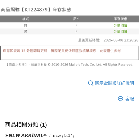
已關閉，請勿下單
1.本服務係由「台灣大哥大股份有限公司」（以下簡稱本公司）所提供，讓
※ 請注意：結帳手續完成當下不需立刻繳費，但若您需要取消訂單，請聯絡
用戶於交易時，得透過本服務購買商品或服務，並由商店將買賣／分期付款
每筆NT$10,000
購買商品的店家。未經商家同意取消之訂單仍視為有效，需透過AFTEE先享
買賣價金債權讓與本公司後，依約使用本公司帳單繳交帳款。
後付繳納相關費用。
2.基於同意付款使用「大哥付你分期」之契約關係目的，商店將以您的個人
已關閉，請勿下單(付取)
※ 交易是否成功請以「AFTEE先享後付 」之結帳頁面顯示為準，若有關於
資料（包含姓名、電話或地址）提供予台灣大哥大進項蒐集、處理及利用，
是否繳費成功／繳費後需取消欲退款等相關疑問，請聯繫「AFTEE先享後付
每筆NT$10,000
由本公司與您本人進行分期帳單所需資料之確認、核對及更正。
客戶支援中心」
https://netprotections.freshdesk.com/support/home
3.完整用戶服務條款，請詳閱以下連結：
https://oppay.tw/userRule
7-11取貨付款
【注意事項】
１．透過由恩沛科技股份有限公司提供之「AFTEE先享後付」服務完成之交
每筆NT$60，滿NT$1,800(含以上)免運費
易，需依本服務之必要範圍內提供個人資料，並將交易相關給付款項請求債
權轉讓予恩沛科技股份有限公司。
付款後7-11取貨
２．關於個人資料處理事宜，請瀏覽以下網址：
每筆NT$60，滿NT$1,600(含以上)免運費
https://aftee.tw/terms/#terms3
３．未成年的使用者請事先徵得法定代理人或監護人之同意方可使用
宅配
「AFTEE先享後付」，若未經同意申辦者引起之損失，本公司不負相關責
顯示電腦版詳細說明
任。
每筆NT$100，滿NT$2,500(含以上)免運費
４．使用「AFTEE先享後付」時，將依據個別帳號之用戶狀況，依本公司即
客服
時審查核予不同之上限額度；若仍有額度不足之情形，本公司將視審查結果
國家/地區配送
查看運費
請求用戶進行身份認證。
５．嚴禁一人註冊多個帳號或使用他人資訊註冊。若發現惡意使用之情形，
恩沛科技股份有限公司將有權停止該用戶之使用額度並採取法律行動。
商品相關分類 (1)
➤𝙉𝙀𝙒 𝘼𝙍𝙍𝙄𝙑𝘼𝙇²⁶
ɴᴇᴡ ₍ 5.14₎