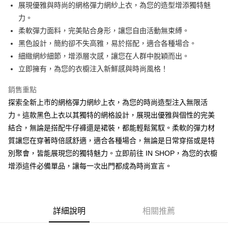
Apple Pay
展現優雅與時尚的網格彈力網紗上衣，為您的造型增添獨特魅
力。
街口支付
柔軟彈力面料，完美貼合身形，讓您自由活動無束縛。
Google Pay
黑色設計，簡約卻不失高雅，易於搭配，適合各種場合。
細緻網紗細節，增添層次感，讓您在人群中脫穎而出。
大哥付你分期
立即擁有，為您的衣櫥注入新鮮感與時尚風格！
相關說明
【大哥付你分期使用說明】
銷售重點
AFTEE先享後付
1.本服務由台灣大哥大提供，台灣大哥大用戶可立即使用無須另外申請。
2.付款方式選擇「大哥付你分期」，訂單成立後會自動跳轉到大哥付的交易
探索全新上市的網格彈力網紗上衣，為您的時尚造型注入無限活
相關說明
流程，驗證手機門號後，選擇欲分期的期數、繳款截止日，確認付款後即完
力。這款黑色上衣以其獨特的網格設計，展現出優雅與個性的完美
【關於「AFTEE先享後付」】
成交易。
ATM付款
AFTEE先享後付是「在收到商品之後才付款」的支付方式。 讓您購物簡單
結合，無論是搭配牛仔褲還是裙裝，都能輕鬆駕馭。柔軟的彈力材
3.實際核准額度、可分期數及費用金額請依後續交易確認頁面所載為準。
便利好安心！
4.訂單成立30分鐘內，如未前往確認交易或遇審核未通過，訂單將自動取
質讓您在穿著時倍感舒適，適合各種場合，無論是日常穿搭或是特
１．簡單：不需註冊會員、不需綁卡、不需儲值。
運送方式
消。如遇「轉專審核」未通過狀況，表示未達大哥付你分期系統評分，恕無
２．便利：只要手機號碼，簡訊認證，即可結帳。
別聚會，皆能展現您的獨特魅力。立即前往 IN SHOP，為您的衣櫥
法說明評估內容。
３．安心：先確認商品／服務後，再付款。
全家取貨付款
增添這件必備單品，讓每一次出門都成為時尚宣言。
【繳款方式說明】
1.分期款項不併入電信帳單，「大哥付你分期」於每月結算日後寄送繳費提
每筆NT$60，滿NT$1,800(含以上)免運費
【「AFTEE先享後付」結帳流程】
醒簡訊。
１．於結帳方式選擇「AFTEE先享後付」後，將跳轉至「AFTEE先享後付」
2.透過簡訊連結打開帳單後，可選擇「超商條碼／台灣大直營門市／銀行轉
付款後全家取貨
結帳頁面，進行簡訊認證並確認金額後，即可完成結帳。
帳／街口支付／iPASS MONEY」等通路繳費。
２．訂單成立數日內，您將收到繳費通知簡訊。
每筆NT$60，滿NT$1,600(含以上)免運費
詳細說明
相關推薦
３．收到繳費通知簡訊後14天內，點擊此簡訊中的連結，可透過四大超商／
【注意事項】
ATM／網路銀行／等多元方式進行付款，方視為交易完成。