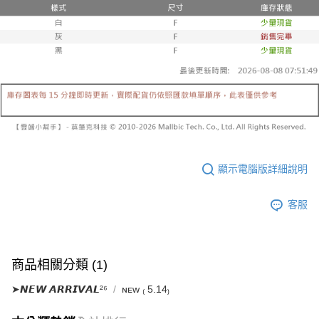
已關閉，請勿下單
1.本服務係由「台灣大哥大股份有限公司」（以下簡稱本公司）所提供，讓
※ 請注意：結帳手續完成當下不需立刻繳費，但若您需要取消訂單，請聯絡
用戶於交易時，得透過本服務購買商品或服務，並由商店將買賣／分期付款
每筆NT$10,000
購買商品的店家。未經商家同意取消之訂單仍視為有效，需透過AFTEE先享
買賣價金債權讓與本公司後，依約使用本公司帳單繳交帳款。
後付繳納相關費用。
2.基於同意付款使用「大哥付你分期」之契約關係目的，商店將以您的個人
已關閉，請勿下單(付取)
※ 交易是否成功請以「AFTEE先享後付 」之結帳頁面顯示為準，若有關於
資料（包含姓名、電話或地址）提供予台灣大哥大進項蒐集、處理及利用，
是否繳費成功／繳費後需取消欲退款等相關疑問，請聯繫「AFTEE先享後付
每筆NT$10,000
由本公司與您本人進行分期帳單所需資料之確認、核對及更正。
客戶支援中心」
https://netprotections.freshdesk.com/support/home
3.完整用戶服務條款，請詳閱以下連結：
https://oppay.tw/userRule
7-11取貨付款
【注意事項】
１．透過由恩沛科技股份有限公司提供之「AFTEE先享後付」服務完成之交
每筆NT$60，滿NT$1,800(含以上)免運費
易，需依本服務之必要範圍內提供個人資料，並將交易相關給付款項請求債
權轉讓予恩沛科技股份有限公司。
付款後7-11取貨
２．關於個人資料處理事宜，請瀏覽以下網址：
每筆NT$60，滿NT$1,600(含以上)免運費
https://aftee.tw/terms/#terms3
顯示電腦版詳細說明
３．未成年的使用者請事先徵得法定代理人或監護人之同意方可使用
宅配
「AFTEE先享後付」，若未經同意申辦者引起之損失，本公司不負相關責
任。
每筆NT$100，滿NT$2,500(含以上)免運費
客服
４．使用「AFTEE先享後付」時，將依據個別帳號之用戶狀況，依本公司即
時審查核予不同之上限額度；若仍有額度不足之情形，本公司將視審查結果
國家/地區配送
查看運費
請求用戶進行身份認證。
５．嚴禁一人註冊多個帳號或使用他人資訊註冊。若發現惡意使用之情形，
商品相關分類 (1)
恩沛科技股份有限公司將有權停止該用戶之使用額度並採取法律行動。
➤𝙉𝙀𝙒 𝘼𝙍𝙍𝙄𝙑𝘼𝙇²⁶
ɴᴇᴡ ₍ 5.14₎