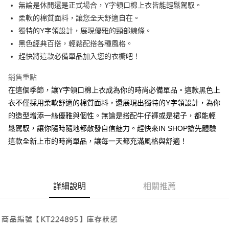
Apple Pay
無論是休閒還是正式場合，Y字領口棉上衣皆能輕鬆駕馭。
柔軟的棉質面料，讓您全天舒適自在。
街口支付
獨特的Y字領設計，展現優雅的頸部線條。
Google Pay
黑色經典百搭，輕鬆配搭各種風格。
趕快將這款必備單品加入您的衣櫥吧！
大哥付你分期
相關說明
銷售重點
【大哥付你分期使用說明】
在這個季節，讓Y字領口棉上衣成為你的時尚必備單品。這款黑色上
AFTEE先享後付
1.本服務由台灣大哥大提供，台灣大哥大用戶可立即使用無須另外申請。
2.付款方式選擇「大哥付你分期」，訂單成立後會自動跳轉到大哥付的交易
衣不僅採用柔軟舒適的棉質面料，還展現出獨特的Y字領設計，為你
相關說明
流程，驗證手機門號後，選擇欲分期的期數、繳款截止日，確認付款後即完
的造型增添一絲優雅與個性。無論是搭配牛仔褲或是裙子，都能輕
【關於「AFTEE先享後付」】
成交易。
ATM付款
AFTEE先享後付是「在收到商品之後才付款」的支付方式。 讓您購物簡單
鬆駕馭，讓你隨時隨地都散發自信魅力。趕快來IN SHOP搶先體驗
3.實際核准額度、可分期數及費用金額請依後續交易確認頁面所載為準。
便利好安心！
4.訂單成立30分鐘內，如未前往確認交易或遇審核未通過，訂單將自動取
這款全新上市的時尚單品，讓每一天都充滿風格與舒適！
１．簡單：不需註冊會員、不需綁卡、不需儲值。
運送方式
消。如遇「轉專審核」未通過狀況，表示未達大哥付你分期系統評分，恕無
２．便利：只要手機號碼，簡訊認證，即可結帳。
法說明評估內容。
３．安心：先確認商品／服務後，再付款。
全家取貨付款
【繳款方式說明】
1.分期款項不併入電信帳單，「大哥付你分期」於每月結算日後寄送繳費提
每筆NT$60，滿NT$1,800(含以上)免運費
【「AFTEE先享後付」結帳流程】
醒簡訊。
詳細說明
相關推薦
１．於結帳方式選擇「AFTEE先享後付」後，將跳轉至「AFTEE先享後付」
2.透過簡訊連結打開帳單後，可選擇「超商條碼／台灣大直營門市／銀行轉
付款後全家取貨
結帳頁面，進行簡訊認證並確認金額後，即可完成結帳。
帳／街口支付／iPASS MONEY」等通路繳費。
２．訂單成立數日內，您將收到繳費通知簡訊。
每筆NT$60，滿NT$1,600(含以上)免運費
３．收到繳費通知簡訊後14天內，點擊此簡訊中的連結，可透過四大超商／
【注意事項】
ATM／網路銀行／等多元方式進行付款，方視為交易完成。