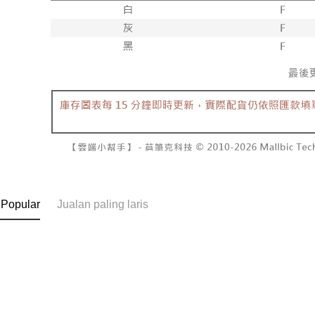
Pembayaran
ditambah d
NT$10,00
berasingan
Anda bole
pembayaran
menerima 
7-11取貨
boleh men
NT$60/pes
Selepas me
produk pr
menyelesai
lebih lama
NT$1,800 
kod bar ke
pembayara
JKOPay, a
pesanan.
付款後7-1
NT$60/pes
[Nota Pent
Kedua, Se
1. Jumlah 
NT$1,600 
Perkhidmata
NT$10,000.
yang memb
berdasarka
宅配
melalui pe
2. Amaun p
NT$100/pe
pembelian
3. Pada ma
kepada Sy
NT$2,500 
 Popular
Jualan paling laris
mengikut p
Ketiga, Sy
Perkhidma
國家/地區
Untuk meme
NP Taiwan
penggunaa
akan meng
peribadi a
pembeli, n
Syarikat 
untuk peng
yang diper
Pengumpul
pengesaha
(https://aft