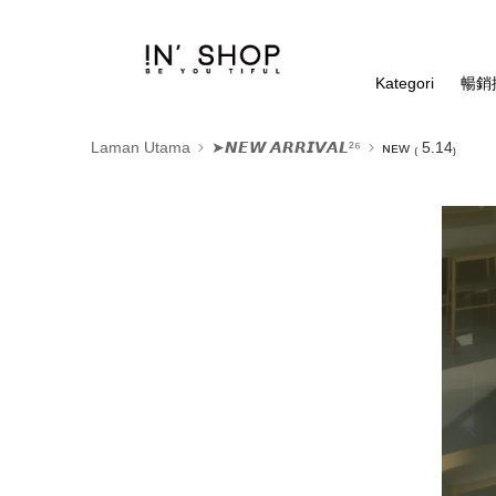
Kategori
暢銷排
Laman Utama
➤𝙉𝙀𝙒 𝘼𝙍𝙍𝙄𝙑𝘼𝙇²⁶
ɴᴇᴡ ₍ 5.14₎