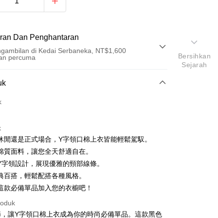
ran Dan Penghantaran
gambilan di Kedai Serbaneka, NT$1,600
Bersihkan
an percuma
Sejarah
Pembayaran
uk
t (Bayaran Penuh)
k
an di Kedai Serbaneka
k
休閒還是正式場合，Y字領口棉上衣皆能輕鬆駕馭。
棉質面料，讓您全天舒適自在。
Y字領設計，展現優雅的頸部線條。
典百搭，輕鬆配搭各種風格。
這款必備單品加入您的衣櫥吧！
y
roduk
ter
節，讓Y字領口棉上衣成為你的時尚必備單品。這款黑色