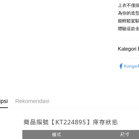
上衣不僅
[Terma Pe
AFTEE
為你的造
Perkhidmat
Deskripsi
能輕鬆駕馭
pengguna 
Pertama, 
Pemindah
體驗這款
Kemudian
Jika anda 
1. Dengan
akan menga
pengesaha
Later sele
2. Anda b
Pilihan 
Kategori 
mudah alih
3. Tiada b
akhir pemb
dihantar k
全家取貨
➤𝙉𝙀𝙒 𝘼𝙍
pembayara
4. Setela
Kongsi
NT$60/pes
manakala a
Had kredit
AFTEE.
NT$1,800 
yang diken
5. Tiada b
pada hala
pembayara
付款後全
dalam tal
NT$60/pes
Jika trans
aplikasi A
ipsi
Rekomendasi
dibuat, at
NT$1,600 
akan dibat
Sila ambil
peringkat 
bagaimanap
已關閉，
tidak dipe
dan mendaf
NT$10,00
pembayara
[Arahan P
已關閉，請
Tempoh pe