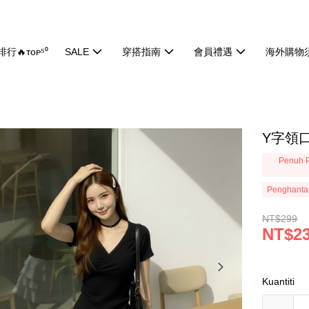
行🔥ᴛᴏᴘ⁵⁰
SALE
穿搭指南
會員禮遇
海外購物
Y字領口
Penuh P
Penghanta
NT$299
NT$2
Kuantiti