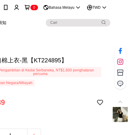
0
Bahasa Melayu
TWD
須知
棉上衣-黑【KT224895】
engambilan di Kedai Serbaneka, NT$1,600 penghataran
percuma
ran Negara/Wilayah
39