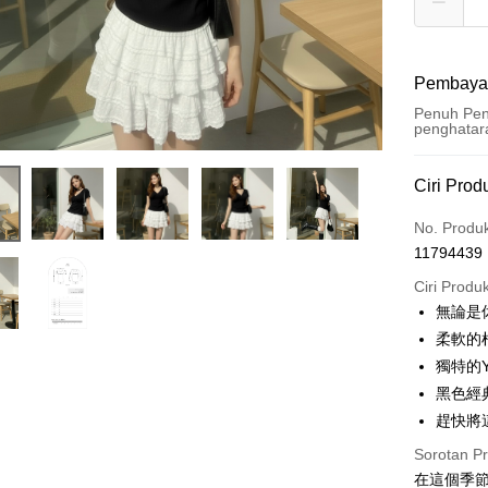
Pembaya
Penuh Pen
penghatar
Kaedah 
Ciri Prod
Kad Kredi
No. Produ
11794439
Pengambil
Ciri Produ
LINE Pay
無論是
柔軟的
Apple Pay
獨特的
JKOPAY
黑色經
趕快將
Google Pa
Sorotan P
OP Pay La
在這個季
Deskripsi