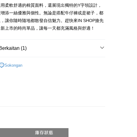
採用柔軟舒適的棉質面料，還展現出獨特的Y字領設計，
nggunaan untuk OP Pay Later]
型增添一絲優雅與個性。無論是搭配牛仔褲或是裙子，都
an ini disediakan oleh Taiwan Mobile dan tersedia untuk
，讓你隨時隨地都散發自信魅力。趕快來IN SHOP搶先
Taiwan Mobile tanpa memerlukan permohonan tambahan.
Mengenai Perkhidmatan AFTEE Beli Sekarang Bayar
an ATM
全新上市的時尚單品，讓每一天都充滿風格與舒適！
memilih OP Pay Later sebagai kaedah pembayaran, sistem
 memilih AFTEE sebagai kaedah pembayaran, mesej
rahkan anda secara automatik ke proses transaksi OP Pay
n AFTEE akan muncul.
pas pesanan dibuat. Anda perlu mengesahkan nombor telefon
oleh meneruskan pembayaran selepas pengesahan SMS.
Penghantaran
Berkaitan (1)
 anda, memilih bilangan ansuran, dan menetapkan tarikh
ayaran diperlukan apabila pesanan disahkan. Produk akan
ayaran. Transaksi akan dianggap selesai setelah
e alamat yang ditetapkan.
付款
𝙍𝙄𝙑𝘼𝙇²⁶
ɴᴇᴡ ₍ 5.14₎
n disahkan.
h pesanan disahkan, anda akan menerima SMS pembayaran
Sokongan
anan | Penghantaran percuma untuk pesanan
hli aplikasi akan menerima pemberitahuan tolak aplikasi
 yang diluluskan, tempoh ansuran yang tersedia, dan yuran
atau lebih
akan adalah tertakluk kepada maklumat yang dinyatakan
ayaran diperlukan apabila anda menerima produk. Sila buat
man pengesahan transaksi seterusnya.
n di empat kedai serbaneka utama, ATM atau perbankan
家取貨
ian dengan SMS pembayaran atau pemberitahuan tolak
anan | Penghantaran percuma untuk pesanan
aksi tidak disahkan dalam masa 30 minit selepas pesanan
FTEE.
au jika permohonan gagal dalam proses semakan, pesanan
atau lebih
alkan secara automatik. Jika permohonan gagal pada
 perhatian bahawa tempoh pembayaran adalah 14 hari. Walau
"semakan manual", ini bermakna kriteria pemarkahan sistem
un, bagi mereka yang telah memuat turun Aplikasi AFTEE
請勿下單
nuhi; butiran penilaian khusus tidak akan didedahkan.
tar sebagai ahli AFTEE boleh menikmati tempoh
0/pesanan
n sehingga 45 hari.
embayaran]
勿下單(付取)
mbayaran dikira dari masa kedai meminta pembayaran anda,