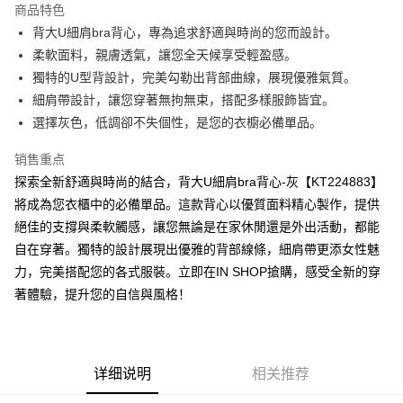
商品特色
Apple Pay
背大U細肩bra背心，專為追求舒適與時尚的您而設計。
柔軟面料，親膚透氣，讓您全天候享受輕盈感。
街口支付
獨特的U型背設計，完美勾勒出背部曲線，展現優雅氣質。
Google Pay
細肩帶設計，讓您穿著無拘無束，搭配多樣服飾皆宜。
選擇灰色，低調卻不失個性，是您的衣櫥必備單品。
大哥付你分期
相关说明
销售重点
【大哥付你分期使用说明】
探索全新舒適與時尚的結合，背大U細肩bra背心-灰【KT224883】
AFTEE先享后付
1. 本服务由台湾大哥大提供，电信用户可立即使用无须另外申请。（限个人
月租型门号，不开放公司户及预付卡使用）
將成為您衣櫃中的必備單品。這款背心以優質面料精心製作，提供
相关说明
2. 付款方式选择 “大哥付你分期”，订单成立后会自动跳转到大哥付的交易流
絕佳的支撐與柔軟觸感，讓您無論是在家休閒還是外出活動，都能
一、關於 AFTEE先享後付
程，验证手机门号后，选择欲分期的期数、缴款截止日，确认付款后即完成
ATM付款
1. 於付款方式選擇AFTEE先享後付，將跳出AFTEE先享後付手機驗證視
自在穿著。獨特的設計展現出優雅的背部線條，細肩帶更添女性魅
交易。
窗。
3. 实际核准额度、可分期数及费用金额请依后续交易确认页面所载为准。
力，完美搭配您的各式服裝。立即在IN SHOP搶購，感受全新的穿
2. 進行簡訊驗證之後，即可完成結帳手續。
运送方式
4. 订单成立30分钟内，如未前往确认交易或遇审核未通过，订单将自动取
3. 訂單確認後不需事先繳費，商品會配送至您的指定地址。
著體驗，提升您的自信與風格！
消。如遇 “转专审核”未通过状况，表示未达系统评分，恕无法说明评估内
4. 下訂完成後，您的手機會收到一封繳費通知簡訊，APP會員則會收到
全家取貨付款
容。
AFTEE APP推播通知。
【缴款方式说明】
每笔NT$60，满NT$1,800(含以上)免运费
5. 收到商品當下無需繳費，確認無誤後，請再利用繳費通知簡訊或AFTEE
1. 分期款项不并入电信账单，“大哥付你分期”于每月结算日后寄送缴费提醒
APP於四大便利商店‧ATM/網銀等方式進行付款。
短信。
付款後全家取貨
详细说明
相关推荐
2. 通过短信链接打开账单后，可选择 “超商条码／台湾大直营门市／银行转
請留意繳費期限為 14 天。唯有下載 AFTEE App 成為 AFTEE 會員者方能享
每笔NT$60，满NT$1,600(含以上)免运费
账／街口支付／iPASS MONEY”等通路缴费。