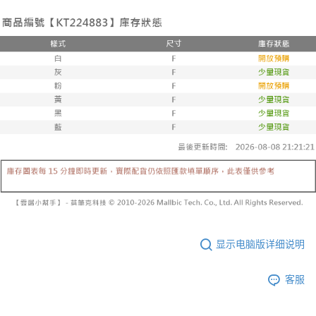
有最長 45 天內付款之服務。
已關閉，請勿下單
【注意事项】
繳費期限，為商家向您請款的時間，再加上使用AFTEE可延長的天數所計算
1. 本服务系由 “台湾大哥大股份有限公司”所提供，让用户于交易时，得通过
每笔NT$10,000
出。使用AFTEE下訂可以延長您收到商品前的繳費天數，但無法保證一定能
本服务购买商品或服务，并由商店将买卖／分期付款买卖价金债权让与本公
夠在期限內收到商品(例如:預購商品或預計到貨時間較長者)。因此無論收到
司后，依约使用本公司账单缴交账款。
已關閉，請勿下單(付取)
商品與否，仍需要請您在AFTEE規定的時間內完成繳費。
2. 基于同意付款使用 “大哥付你分期”之契约关系目的，商店将以您的个人资
每笔NT$10,000
料（包含姓名、电话或地址）提供予台湾大哥大进项收集、处理及利用，由
二、付款限制
台湾大哥大与本人进行分期账单所需资料之确认、核对及更正。
1. 初次使用 AFTEE 時，將依認證結果及本公司審查結果，核予每個人不同
7-11取貨付款
3. 完整用户服务条款，请详阅以下链接：
https://oppay.tw/userRule
之上限額度
2. 結帳金額須大於NT$30
每笔NT$60，满NT$1,800(含以上)免运费
3. 目前僅支援台灣會員
付款後7-11取貨
三、聲明條款
每笔NT$60，满NT$1,600(含以上)免运费
「AFTEE先享後付」(下稱本服務)乃由恩沛科技股份有限公司(下稱 AFTEE )
所提供，並由 AFTEE 向您收取款項。因使用本服務所須提供之個人資料(包
宅配
含但不限於訂購人姓名、電話，收件人姓名、電話、收件地址)，將交付予
AFTEE 於本服務必要服務範圍內運用。關於 AFTEE 對於個人資料之蒐集、
每笔NT$100，满NT$2,500(含以上)免运费
處理、利用，詳參 AFTEE 官網之『個人資料蒐集、處理及利用告知聲明』
（
https://aftee.tw/privacypolicy/
）。
显示电脑版详细说明
國家/地區配送
查看运费
若款項超過繳費期限，將根據當次的金額加收年利率 16% 的逾期滯納金。
客服
未成年的使用者，請事先徵得法定代理人或監護人之同意方可使用
AFTEE。