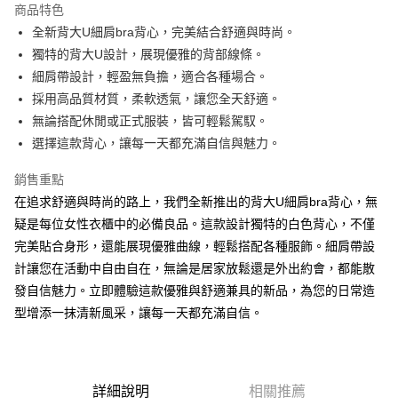
商品特色
Apple Pay
全新背大U細肩bra背心，完美結合舒適與時尚。
獨特的背大U設計，展現優雅的背部線條。
街口支付
細肩帶設計，輕盈無負擔，適合各種場合。
Google Pay
採用高品質材質，柔軟透氣，讓您全天舒適。
無論搭配休閒或正式服裝，皆可輕鬆駕馭。
大哥付你分期
選擇這款背心，讓每一天都充滿自信與魅力。
相關說明
【大哥付你分期使用說明】
銷售重點
AFTEE先享後付
1.本服務由台灣大哥大提供，台灣大哥大用戶可立即使用無須另外申請。
2.付款方式選擇「大哥付你分期」，訂單成立後會自動跳轉到大哥付的交易
在追求舒適與時尚的路上，我們全新推出的背大U細肩bra背心，無
相關說明
流程，驗證手機門號後，選擇欲分期的期數、繳款截止日，確認付款後即完
疑是每位女性衣櫃中的必備良品。這款設計獨特的白色背心，不僅
【關於「AFTEE先享後付」】
成交易。
ATM付款
AFTEE先享後付是「在收到商品之後才付款」的支付方式。 讓您購物簡單
完美貼合身形，還能展現優雅曲線，輕鬆搭配各種服飾。細肩帶設
3.實際核准額度、可分期數及費用金額請依後續交易確認頁面所載為準。
便利好安心！
4.訂單成立30分鐘內，如未前往確認交易或遇審核未通過，訂單將自動取
計讓您在活動中自由自在，無論是居家放鬆還是外出約會，都能散
１．簡單：不需註冊會員、不需綁卡、不需儲值。
運送方式
消。如遇「轉專審核」未通過狀況，表示未達大哥付你分期系統評分，恕無
２．便利：只要手機號碼，簡訊認證，即可結帳。
發自信魅力。立即體驗這款優雅與舒適兼具的新品，為您的日常造
法說明評估內容。
３．安心：先確認商品／服務後，再付款。
全家取貨付款
型增添一抹清新風采，讓每一天都充滿自信。
【繳款方式說明】
1.分期款項不併入電信帳單，「大哥付你分期」於每月結算日後寄送繳費提
每筆NT$60，滿NT$1,800(含以上)免運費
【「AFTEE先享後付」結帳流程】
醒簡訊。
１．於結帳方式選擇「AFTEE先享後付」後，將跳轉至「AFTEE先享後付」
2.透過簡訊連結打開帳單後，可選擇「超商條碼／台灣大直營門市／銀行轉
付款後全家取貨
結帳頁面，進行簡訊認證並確認金額後，即可完成結帳。
帳／街口支付／iPASS MONEY」等通路繳費。
２．訂單成立數日內，您將收到繳費通知簡訊。
每筆NT$60，滿NT$1,600(含以上)免運費
詳細說明
相關推薦