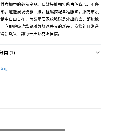
享后付
女性衣櫃中的必備良品。這款設計獨特的白色背心，不僅
务由台湾大哥大提供，电信用户可立即使用无须另外申请。（限个
门号，不开放公司户及预付卡使用）
身形，還能展現優雅曲線，輕鬆搭配各種服飾。細肩帶設
方式选择 “大哥付你分期”，订单成立后会自动跳转到大哥付的交易
FTEE先享後付
活動中自由自在，無論是居家放鬆還是外出約會，都能散
证手机门号后，选择欲分期的期数、缴款截止日，确认付款后即
款方式選擇AFTEE先享後付，將跳出AFTEE先享後付手機驗證視
。
力。立即體驗這款優雅與舒適兼具的新品，為您的日常造
核准额度、可分期数及费用金额请依后续交易确认页面所载为准。
簡訊驗證之後，即可完成結帳手續。
抹清新風采，讓每一天都充滿自信。
成立30分钟内，如未前往确认交易或遇审核未通过，订单将自动取
確認後不需事先繳費，商品會配送至您的指定地址。
“转专审核”未通过状况，表示未达系统评分，恕无法说明评估内
完成後，您的手機會收到一封繳費通知簡訊，APP會員則會收到
APP推播通知。
付款
式说明】
类 (1)
商品當下無需繳費，確認無誤後，請再利用繳費通知簡訊或AFTEE
款项不并入电信账单，“大哥付你分期”于每月结算日后寄送缴费提醒
0，满NT$1,800(含以上)免运费
大便利商店‧ATM/網銀等方式進行付款。
𝙍𝙄𝙑𝘼𝙇²⁶
ɴᴇᴡ ₍ 5.14₎
短信链接打开账单后，可选择 “超商条码／台湾大直营门市／银行转
家取貨
限為 14 天。唯有下載 AFTEE App 成為 AFTEE 會員者方能
客服
／iPASS MONEY”等通路缴费。
45 天內付款之服務。
0，满NT$1,600(含以上)免运费
项】
為商家向您請款的時間，再加上使用AFTEE可延長的天數所計
請勿下單
务系由 “台湾大哥大股份有限公司”所提供，让用户于交易时，得通
AFTEE下訂可以延長您收到商品前的繳費天數，但無法保證一
购买商品或服务，并由商店将买卖／分期付款买卖价金债权让与
限內收到商品(例如:預購商品或預計到貨時間較長者)。因此無論
,000
，依约使用本公司账单缴交账款。
否，仍需要請您在AFTEE規定的時間內完成繳費。
同意付款使用 “大哥付你分期”之契约关系目的，商店将以您的个人
勿下單(付取)
含姓名、电话或地址）提供予台湾大哥大进项收集、处理及利
限制
,000
湾大哥大与本人进行分期账单所需资料之确认、核对及更正。
使用 AFTEE 時，將依認證結果及本公司審查結果，核予每個人不同
用户服务条款，请详阅以下链接：
https://oppay.tw/userRule
度
付款
額須大於NT$30