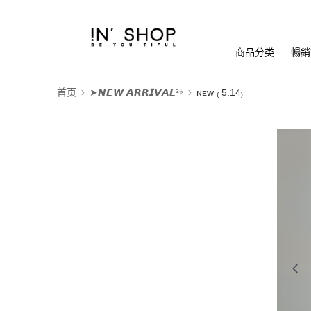
商品分类
暢銷排
首页
➤𝙉𝙀𝙒 𝘼𝙍𝙍𝙄𝙑𝘼𝙇²⁶
ɴᴇᴡ ₍ 5.14₎