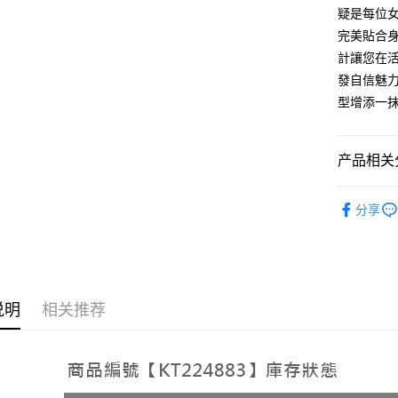
AFTEE先
疑是每位
1. 本服
人月租型
相关说明
完美貼合
2. 付款
一、關於 A
計讓您在
ATM付款
流程，验
1. 於付
完成交易
發自信魅
窗。
3. 实际
2. 進行
型增添一
4. 订单
3. 訂單
运送方式
消。如遇 
4. 下訂
容。
AFTEE 
全家取貨
【缴款方
产品相关分
5. 收到
1. 分期
每笔NT$6
APP於四
短信。
➤𝙉𝙀𝙒 𝘼𝙍
2. 通过
付款後全
請留意繳費期
分享
账／街口支付
享有最長 
每笔NT$6
【注意事
繳費期限，
已關閉，
1. 本服
算出。使用
过本服务
定能夠在期
每笔NT$10
本公司后
收到商品與
说明
相关推荐
2. 基于
已關閉，請
资料（包
二、付款
每笔NT$10
用，由台
1. 初次
3. 完整
之上限額
7-11取貨
2. 結帳金