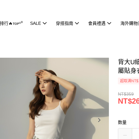
行🔥ᴛᴏᴘ⁵⁰
SALE
穿搭指南
會員禮遇
海外購物
背大U細
屬貼身
超取满NT$
NT$359
NT$2
数量