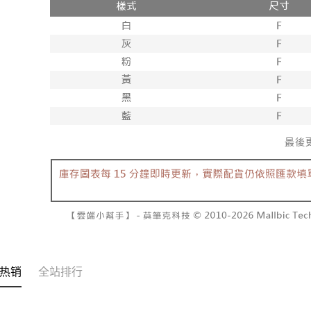
3. 目前
每笔NT$6
三、聲明
付款後7-1
「AFTE
每笔NT$6
)所提供，
(包含但不
宅配
予 AFT
集、處理、
每笔NT$1
明』（
http
國家/地區
若款項超過
未成年的
AFTEE。
若您對於
聯繫恩沛
同必要之購
人資料，
热销
全站排行