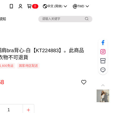
0
中文 (简体)
TWD
須知
肩bra背心-白【KT224883】。此商品
衣物不可退貨
1,600免运
国家/地区配送
68