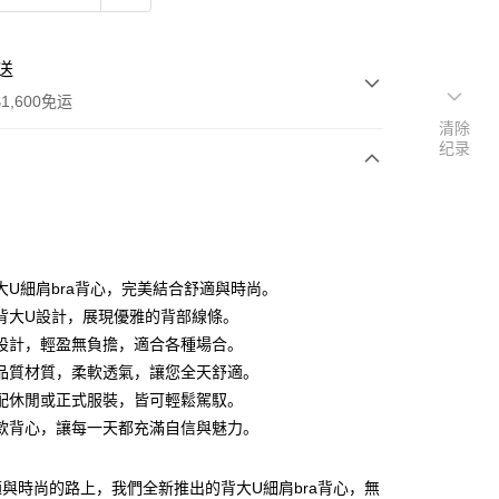
送
1,600免运
清除
纪录
次付款
付款
大U細肩bra背心，完美結合舒適與時尚。
背大U設計，展現優雅的背部線條。
設計，輕盈無負擔，適合各種場合。
品質材質，柔軟透氣，讓您全天舒適。
配休閒或正式服裝，皆可輕鬆駕馭。
y
款背心，讓每一天都充滿自信與魅力。
分期
與時尚的路上，我們全新推出的背大U細肩bra背心，無
你分期使用说明】