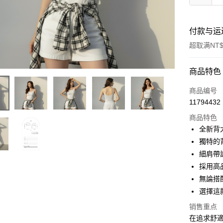
付款与运
超取满NT$
付款方式
商品特色
信用卡一
商品编号
11794432
超商取货
商品特色
LINE Pay
全新背
獨特的
Apple Pay
細肩帶
街口支付
採用高
無論搭
Google Pa
選擇這
大哥付你
销售重点
相关说明
在追求舒適
【大哥付