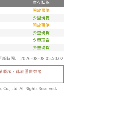
僅支援台灣會員
0，满NT$1,800(含以上)免运费
條款
1取貨
E先享後付」(下稱本服務)乃由恩沛科技股份有限公司(下稱 AFTEE
0，满NT$1,600(含以上)免运费
並由 AFTEE 向您收取款項。因使用本服務所須提供之個人資料
限於訂購人姓名、電話，收件人姓名、電話、收件地址)，將交付
EE 於本服務必要服務範圍內運用。關於 AFTEE 對於個人資料之蒐
利用，詳參 AFTEE 官網之『個人資料蒐集、處理及利用告知聲
00，满NT$2,500(含以上)免运费
s://aftee.tw/privacypolicy/
）。
配送
查看运费
繳費期限，將根據當次的金額加收年利率 16% 的逾期滯納金。
使用者，請事先徵得法定代理人或監護人之同意方可使用
個人資料之處理、利用有任何疑問，或欲行使相關法律權利，請
科技股份有限公司。若您不同意我們將上開所示之個人資料，連
買訂單資訊提供予 AFTEE ，或讓 AFTEE 蒐集處理利用您的個
請勿選用本服務。