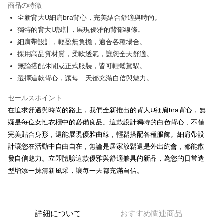
商品の特徴
Apple Pay
全新背大U細肩bra背心，完美結合舒適與時尚。
獨特的背大U設計，展現優雅的背部線條。
JKOPAY
細肩帶設計，輕盈無負擔，適合各種場合。
Google Pay
採用高品質材質，柔軟透氣，讓您全天舒適。
無論搭配休閒或正式服裝，皆可輕鬆駕馭。
OP Pay Later
選擇這款背心，讓每一天都充滿自信與魅力。
説明
【OP Pay Later 使用説明】
AFTEE代金後払い
セールスポイント
1. 本サービスは台湾大哥大によって提供され、台湾大哥大のユーザーは追
加の申請なしで即時に利用可能です。
説明
在追求舒適與時尚的路上，我們全新推出的背大U細肩bra背心，無
2. 支払い方法で「OP Pay Later」を選択すると、注文が成立した後に自動
一、 AFTEE代金後払いについて
疑是每位女性衣櫃中的必備良品。這款設計獨特的白色背心，不僅
的に OP Pay Later の取引プロセスに移行し、携帯番号を確認後、分割払
ATM払い
1.お支払い方法でAFTEE代金後払いを選択すると、携帯電話認証ウィンド
完美貼合身形，還能展現優雅曲線，輕鬆搭配各種服飾。細肩帶設
いの回数や支払い期限を選択し、支払いを確認すると取引が完了します。
ウが表示されます。
3. 実際の承認額、分割回数および費用については、後続の取引確認ページ
計讓您在活動中自由自在，無論是居家放鬆還是外出約會，都能散
2.SMSで認証してお支払い手続を進めてください。
配送方法
を基準とします。
3.注文するときのお支払いは不要です。商品はご指定の住所に配送されま
發自信魅力。立即體驗這款優雅與舒適兼具的新品，為您的日常造
4. 注文成立後30分以内に確認取引を行わない場合や審査が通過しない場
す。
全家取貨付款
合、注文は自動的にキャンセルされます。「転専審査」に未通過の状況が
型增添一抹清新風采，讓每一天都充滿自信。
4.ご注文が完了すると、携帯に支払い通知のSMSが届きます。アプリ会員
発生した場合は、システムの評価基準に達していないことを意味し、評価
配送毎にNT$60、NT$1,800以上で送料無料
の場合は、AFTEE アプリプッシュ通知が届きます。
内容についての説明はいたしかねます。
5.商品受け取り時のお支払いは不要です。商品を確かめてから、SMSまた
付款後全家取貨
はアプリの通知に従って、4大コンビニ、またはATM/オンラインバンキン
グでお支払いください。
配送毎にNT$60、NT$1,600以上で送料無料
【支払い方法の説明】
詳細について
おすすめ関連商品