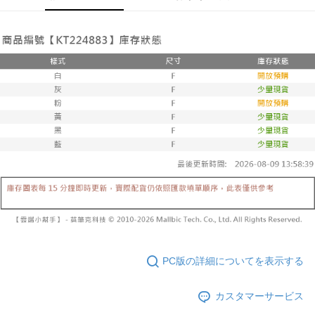
1. 分割払いの金額は電信請求書に統合されず、「OP Pay Later」は毎月の
代金納付期限は最短で 14 日以内ですので、ご注意ください。AFTEE アプ
已關閉，請勿下單
締め日後に支払いリマインダーのSMSを送信します。
リをダウンロードして AFTEE 会員になるとお支払い期限を最長 45 日以内
2. SMSのリンクを通じて請求書を開いた後、「コンビニバーコード／台湾
配送毎にNT$10,000
まで延長できます。
大直営店舗／銀行振込／街口支払い／iPASS MONEY」などのチャネルで
支払いを選択できます。
已關閉，請勿下單(付取)
お支払期限は、ショップが請求した期日と、AFTEEで延長できる日数をも
とに計算されます。AFTEEで注文すると、商品を受け取るまで支払い期限
配送毎にNT$10,000
【注意事項】
を延長できますが、商品を期限内に受け取れない場合があります（例：予
1. 本サービスは「台湾大哥大株式会社」（以下「当社」といいます）によ
約商品や商品到着日が比較的遅い商品）。そのため、商品到着の有無に関
7-11取貨付款
って提供され、ユーザーが取引時に本サービスを通じて商品やサービスを
わらず、AFTEEで指定された期限内にお支払いください。
購入できるようにし、店舗が売買／分割払い売買の債権を当社に譲渡した
配送毎にNT$60、NT$1,800以上で送料無料
後、契約に基づいて当社の請求書で帳款を支払うことになります。
二、支払い限度額
2. 「OP Pay Later」を利用する契約関係の目的から、店舗はあなたの個人
付款後7-11取貨
1.初回 AFTEEを ご利用の際に、認証結果及び当社の審査の結果に基づ
情報（名前、電話または住所を含む）を台湾大哥大に提供し、収集、処理
き、限度額が設定されます。
配送毎にNT$60、NT$1,600以上で送料無料
および利用するために、当社があなた本人と分割請求書に必要な情報の確
2.決済金額は最低NT$20です。
認、照合および修正を行います。
3.現在、台湾の会員のみご利用いただけます。
宅配
3. 完全なユーザーサービス規約については、以下のリンクを参照してくだ
さい：
https://oppay.tw/userRule
三、利用規約「AFTEE代金後払い」（以下当サービスという）はネットプ
配送毎にNT$100、NT$2,500以上で送料無料
ロテクションズ（以下 AFTEE という）が提供し、AFTEEが代金を徴収し
ます。当サービスご利用の際に提供しなければならない個人情報（注文者
國家/地區配送
送料を確認
の氏名、電話番号、受取人の氏名、電話番号、受取人住所を含むがこれに
PC版の詳細についてを表示する
限らない）は、AFTEEに渡され当サービスで必要な範囲内で利用されま
す。AFTEEの個人情報の収集、処理、利用について、詳細はAFTEE公式ホ
ームページの『個人情報の収集、処理及び利用に関する声明』をご参照く
カスタマーサービス
ださい（
https://aftee.tw/privacypolicy/
）。