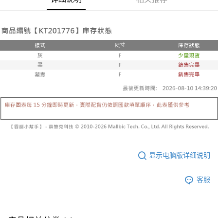
2. 通过短信链接打开账单后，可选择 “超商条码／台湾大直营门市／银行转
請留意繳費期限為 14 天。唯有下載 AFTEE App 成為 AFTEE 會員者方能享
每笔NT$60，满NT$1,600(含以上)免运费
账／街口支付／iPASS MONEY”等通路缴费。
有最長 45 天內付款之服務。
已關閉，請勿下單
【注意事项】
繳費期限，為商家向您請款的時間，再加上使用AFTEE可延長的天數所計算
1. 本服务系由 “台湾大哥大股份有限公司”所提供，让用户于交易时，得通过
每笔NT$10,000
出。使用AFTEE下訂可以延長您收到商品前的繳費天數，但無法保證一定能
本服务购买商品或服务，并由商店将买卖／分期付款买卖价金债权让与本公
夠在期限內收到商品(例如:預購商品或預計到貨時間較長者)。因此無論收到
司后，依约使用本公司账单缴交账款。
已關閉，請勿下單(付取)
商品與否，仍需要請您在AFTEE規定的時間內完成繳費。
2. 基于同意付款使用 “大哥付你分期”之契约关系目的，商店将以您的个人资
每笔NT$10,000
料（包含姓名、电话或地址）提供予台湾大哥大进项收集、处理及利用，由
二、付款限制
台湾大哥大与本人进行分期账单所需资料之确认、核对及更正。
1. 初次使用 AFTEE 時，將依認證結果及本公司審查結果，核予每個人不同
7-11取貨付款
3. 完整用户服务条款，请详阅以下链接：
https://oppay.tw/userRule
之上限額度
2. 結帳金額須大於NT$30
每笔NT$60，满NT$1,800(含以上)免运费
3. 目前僅支援台灣會員
付款後7-11取貨
三、聲明條款
每笔NT$60，满NT$1,600(含以上)免运费
「AFTEE先享後付」(下稱本服務)乃由恩沛科技股份有限公司(下稱 AFTEE )
所提供，並由 AFTEE 向您收取款項。因使用本服務所須提供之個人資料(包
宅配
显示电脑版详细说明
含但不限於訂購人姓名、電話，收件人姓名、電話、收件地址)，將交付予
AFTEE 於本服務必要服務範圍內運用。關於 AFTEE 對於個人資料之蒐集、
每笔NT$100，满NT$2,500(含以上)免运费
處理、利用，詳參 AFTEE 官網之『個人資料蒐集、處理及利用告知聲明』
客服
（
https://aftee.tw/privacypolicy/
）。
國家/地區配送
查看运费
若款項超過繳費期限，將根據當次的金額加收年利率 16% 的逾期滯納金。
未成年的使用者，請事先徵得法定代理人或監護人之同意方可使用
AFTEE。