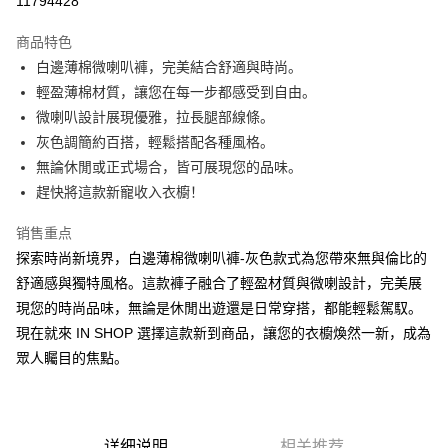
11794428
LINE Pay
商品特色
Apple Pay
白邊薄棉微喇叭褲，完美結合舒適與時尚。
輕盈薄棉材質，讓您在每一步都感受到自由。
街口支付
微喇叭設計展現優雅，拉長腿部線條。
Google Pay
灰色調簡約百搭，輕鬆搭配各種風格。
無論休閒或正式場合，皆可展現您的品味。
大哥付你分期
趕快將這款新寵收入衣櫥！
相关说明
【大哥付你分期使用说明】
销售重点
AFTEE先享后付
1. 本服务由台湾大哥大提供，电信用户可立即使用无须另外申请。（限个人
月租型门号，不开放公司户及预付卡使用）
探索時尚新境界，白邊薄棉微喇叭褲-灰色款式為您帶來無與倫比的
相关说明
2. 付款方式选择 “大哥付你分期”，订单成立后会自动跳转到大哥付的交易流
舒適感與獨特風格。這款褲子融合了輕盈材質與微喇設計，完美展
一、關於 AFTEE先享後付
程，验证手机门号后，选择欲分期的期数、缴款截止日，确认付款后即完成
ATM付款
1. 於付款方式選擇AFTEE先享後付，將跳出AFTEE先享後付手機驗證視
現您的時尚品味，無論是休閒出遊還是日常穿搭，都能輕鬆駕馭。
交易。
窗。
3. 实际核准额度、可分期数及费用金额请依后续交易确认页面所载为准。
現在就來 IN SHOP 選擇這款新到商品，讓您的衣櫥煥然一新，成為
2. 進行簡訊驗證之後，即可完成結帳手續。
运送方式
4. 订单成立30分钟内，如未前往确认交易或遇审核未通过，订单将自动取
3. 訂單確認後不需事先繳費，商品會配送至您的指定地址。
眾人矚目的焦點。
消。如遇 “转专审核”未通过状况，表示未达系统评分，恕无法说明评估内
4. 下訂完成後，您的手機會收到一封繳費通知簡訊，APP會員則會收到
全家取貨付款
容。
AFTEE APP推播通知。
【缴款方式说明】
每笔NT$60，满NT$1,800(含以上)免运费
5. 收到商品當下無需繳費，確認無誤後，請再利用繳費通知簡訊或AFTEE
1. 分期款项不并入电信账单，“大哥付你分期”于每月结算日后寄送缴费提醒
APP於四大便利商店‧ATM/網銀等方式進行付款。
短信。
付款後全家取貨
详细说明
相关推荐