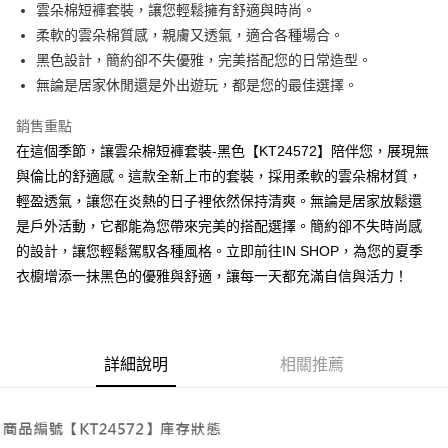
Apple Pay
雲朵棉短褲套裝，讓您輕鬆擁有舒適與時尚。
柔軟的雲朵棉質感，親膚又透氣，適合各種場合。
街口支付
黑色設計，簡約卻不失優雅，完美搭配您的日常造型。
Google Pay
無論是居家休閒還是外出遊玩，都是您的最佳選擇。
大哥付你分期
銷售重點
相關說明
在這個季節，讓雲朵棉短褲套裝-黑色【KT24572】陪伴您，展現無
【大哥付你分期使用說明】
與倫比的舒適感。這款全新上市的套裝，採用柔軟的雲朵棉材質，
AFTEE先享後付
1.本服務由台灣大哥大提供，台灣大哥大用戶可立即使用無須另外申請。
2.付款方式選擇「大哥付你分期」，訂單成立後會自動跳轉到大哥付的交易
輕盈透氣，讓您在炎熱的日子裡依然保持清爽。無論是居家放鬆還
相關說明
流程，驗證手機門號後，選擇欲分期的期數、繳款截止日，確認付款後即完
是戶外活動，它都能為您帶來完美的搭配選擇。簡約卻不失時尚感
【關於「AFTEE先享後付」】
成交易。
ATM付款
AFTEE先享後付是「在收到商品之後才付款」的支付方式。 讓您購物簡單
的設計，讓您輕鬆駕馭各種風格。立即前往IN SHOP，為您的夏季
3.實際核准額度、可分期數及費用金額請依後續交易確認頁面所載為準。
便利好安心！
4.訂單成立30分鐘內，如未前往確認交易或遇審核未通過，訂單將自動取
衣櫥增添一抹黑色的優雅與舒適，讓每一天都充滿自信與活力！
１．簡單：不需註冊會員、不需綁卡、不需儲值。
運送方式
消。如遇「轉專審核」未通過狀況，表示未達大哥付你分期系統評分，恕無
２．便利：只要手機號碼，簡訊認證，即可結帳。
法說明評估內容。
３．安心：先確認商品／服務後，再付款。
全家取貨付款
【繳款方式說明】
1.分期款項不併入電信帳單，「大哥付你分期」於每月結算日後寄送繳費提
每筆NT$60，滿NT$1,800(含以上)免運費
【「AFTEE先享後付」結帳流程】
醒簡訊。
詳細說明
相關推薦
１．於結帳方式選擇「AFTEE先享後付」後，將跳轉至「AFTEE先享後付」
2.透過簡訊連結打開帳單後，可選擇「超商條碼／台灣大直營門市／銀行轉
付款後全家取貨
結帳頁面，進行簡訊認證並確認金額後，即可完成結帳。
帳／街口支付／iPASS MONEY」等通路繳費。
２．訂單成立數日內，您將收到繳費通知簡訊。
每筆NT$60，滿NT$1,600(含以上)免運費
３．收到繳費通知簡訊後14天內，點擊此簡訊中的連結，可透過四大超商／
【注意事項】
ATM／網路銀行／等多元方式進行付款，方視為交易完成。