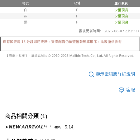
已關閉，請勿下單
1.本服務係由「台灣大哥大股份有限公司」（以下簡稱本公司）所提供，讓
※ 請注意：結帳手續完成當下不需立刻繳費，但若您需要取消訂單，請聯絡
用戶於交易時，得透過本服務購買商品或服務，並由商店將買賣／分期付款
每筆NT$10,000
購買商品的店家。未經商家同意取消之訂單仍視為有效，需透過AFTEE先享
買賣價金債權讓與本公司後，依約使用本公司帳單繳交帳款。
後付繳納相關費用。
2.基於同意付款使用「大哥付你分期」之契約關係目的，商店將以您的個人
已關閉，請勿下單(付取)
※ 交易是否成功請以「AFTEE先享後付 」之結帳頁面顯示為準，若有關於
資料（包含姓名、電話或地址）提供予台灣大哥大進項蒐集、處理及利用，
是否繳費成功／繳費後需取消欲退款等相關疑問，請聯繫「AFTEE先享後付
每筆NT$10,000
由本公司與您本人進行分期帳單所需資料之確認、核對及更正。
客戶支援中心」
https://netprotections.freshdesk.com/support/home
3.完整用戶服務條款，請詳閱以下連結：
https://oppay.tw/userRule
7-11取貨付款
【注意事項】
１．透過由恩沛科技股份有限公司提供之「AFTEE先享後付」服務完成之交
每筆NT$60，滿NT$1,800(含以上)免運費
易，需依本服務之必要範圍內提供個人資料，並將交易相關給付款項請求債
權轉讓予恩沛科技股份有限公司。
付款後7-11取貨
２．關於個人資料處理事宜，請瀏覽以下網址：
每筆NT$60，滿NT$1,600(含以上)免運費
https://aftee.tw/terms/#terms3
顯示電腦版詳細說明
３．未成年的使用者請事先徵得法定代理人或監護人之同意方可使用
宅配
「AFTEE先享後付」，若未經同意申辦者引起之損失，本公司不負相關責
任。
每筆NT$100，滿NT$2,500(含以上)免運費
客服
４．使用「AFTEE先享後付」時，將依據個別帳號之用戶狀況，依本公司即
時審查核予不同之上限額度；若仍有額度不足之情形，本公司將視審查結果
國家/地區配送
查看運費
請求用戶進行身份認證。
５．嚴禁一人註冊多個帳號或使用他人資訊註冊。若發現惡意使用之情形，
商品相關分類 (1)
恩沛科技股份有限公司將有權停止該用戶之使用額度並採取法律行動。
➤𝙉𝙀𝙒 𝘼𝙍𝙍𝙄𝙑𝘼𝙇²⁶
ɴᴇᴡ ₍ 5.14₎