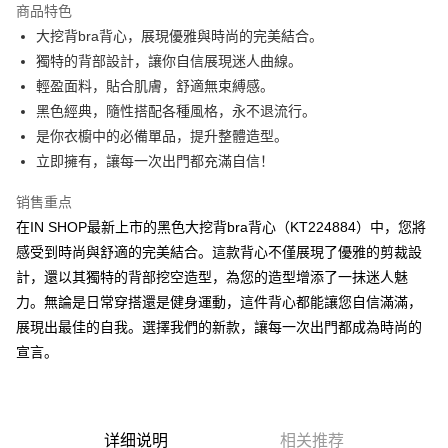
商品特色
Apple Pay
大挖背bra背心，展現優雅與時尚的完美結合。
獨特的背部設計，讓你自信展現迷人曲線。
街口支付
輕盈面料，貼合肌膚，舒適無束縛感。
Google Pay
黑色經典，隨性搭配各種風格，永不退流行。
是你衣櫥中的必備單品，提升整體造型。
大哥付你分期
立即擁有，讓每一次出門都充滿自信！
相关说明
【大哥付你分期使用说明】
销售重点
AFTEE先享后付
1. 本服务由台湾大哥大提供，电信用户可立即使用无须另外申请。（限个人
月租型门号，不开放公司户及预付卡使用）
在IN SHOP最新上市的黑色大挖背bra背心（KT224884）中，您將
相关说明
2. 付款方式选择 “大哥付你分期”，订单成立后会自动跳转到大哥付的交易流
感受到時尚與舒適的完美結合。這款背心不僅展現了優雅的剪裁設
一、關於 AFTEE先享後付
程，验证手机门号后，选择欲分期的期数、缴款截止日，确认付款后即完成
ATM付款
1. 於付款方式選擇AFTEE先享後付，將跳出AFTEE先享後付手機驗證視
計，還以其獨特的背部挖空造型，為您的造型增添了一抹迷人魅
交易。
窗。
3. 实际核准额度、可分期数及费用金额请依后续交易确认页面所载为准。
力。無論是日常穿搭還是健身運動，這件背心都能讓您自信滿滿，
2. 進行簡訊驗證之後，即可完成結帳手續。
运送方式
4. 订单成立30分钟内，如未前往确认交易或遇审核未通过，订单将自动取
3. 訂單確認後不需事先繳費，商品會配送至您的指定地址。
展現出最佳的自我。選擇我們的新款，讓每一次出門都成為時尚的
消。如遇 “转专审核”未通过状况，表示未达系统评分，恕无法说明评估内
4. 下訂完成後，您的手機會收到一封繳費通知簡訊，APP會員則會收到
全家取貨付款
宣言。
容。
AFTEE APP推播通知。
【缴款方式说明】
每笔NT$60，满NT$1,800(含以上)免运费
5. 收到商品當下無需繳費，確認無誤後，請再利用繳費通知簡訊或AFTEE
1. 分期款项不并入电信账单，“大哥付你分期”于每月结算日后寄送缴费提醒
APP於四大便利商店‧ATM/網銀等方式進行付款。
短信。
付款後全家取貨
2. 通过短信链接打开账单后，可选择 “超商条码／台湾大直营门市／银行转
請留意繳費期限為 14 天。唯有下載 AFTEE App 成為 AFTEE 會員者方能享
每笔NT$60，满NT$1,600(含以上)免运费
详细说明
相关推荐
账／街口支付／iPASS MONEY”等通路缴费。