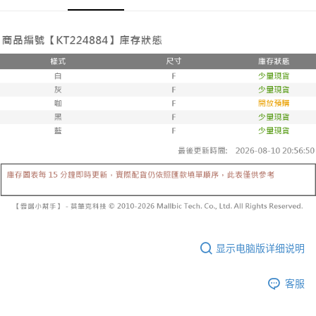
有最長 45 天內付款之服務。
已關閉，請勿下單
【注意事项】
繳費期限，為商家向您請款的時間，再加上使用AFTEE可延長的天數所計算
1. 本服务系由 “台湾大哥大股份有限公司”所提供，让用户于交易时，得通过
每笔NT$10,000
出。使用AFTEE下訂可以延長您收到商品前的繳費天數，但無法保證一定能
本服务购买商品或服务，并由商店将买卖／分期付款买卖价金债权让与本公
夠在期限內收到商品(例如:預購商品或預計到貨時間較長者)。因此無論收到
司后，依约使用本公司账单缴交账款。
已關閉，請勿下單(付取)
商品與否，仍需要請您在AFTEE規定的時間內完成繳費。
2. 基于同意付款使用 “大哥付你分期”之契约关系目的，商店将以您的个人资
每笔NT$10,000
料（包含姓名、电话或地址）提供予台湾大哥大进项收集、处理及利用，由
二、付款限制
台湾大哥大与本人进行分期账单所需资料之确认、核对及更正。
1. 初次使用 AFTEE 時，將依認證結果及本公司審查結果，核予每個人不同
7-11取貨付款
3. 完整用户服务条款，请详阅以下链接：
https://oppay.tw/userRule
之上限額度
2. 結帳金額須大於NT$30
每笔NT$60，满NT$1,800(含以上)免运费
3. 目前僅支援台灣會員
付款後7-11取貨
三、聲明條款
每笔NT$60，满NT$1,600(含以上)免运费
「AFTEE先享後付」(下稱本服務)乃由恩沛科技股份有限公司(下稱 AFTEE )
所提供，並由 AFTEE 向您收取款項。因使用本服務所須提供之個人資料(包
宅配
含但不限於訂購人姓名、電話，收件人姓名、電話、收件地址)，將交付予
AFTEE 於本服務必要服務範圍內運用。關於 AFTEE 對於個人資料之蒐集、
每笔NT$100，满NT$2,500(含以上)免运费
處理、利用，詳參 AFTEE 官網之『個人資料蒐集、處理及利用告知聲明』
（
https://aftee.tw/privacypolicy/
）。
國家/地區配送
查看运费
显示电脑版详细说明
若款項超過繳費期限，將根據當次的金額加收年利率 16% 的逾期滯納金。
未成年的使用者，請事先徵得法定代理人或監護人之同意方可使用
客服
AFTEE。