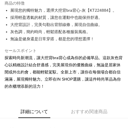
商品の特徴
Apple Pay
展現您的獨特魅力，選擇大挖背bra背心-灰【KT224884】。
採用輕盈透氣的材質，讓您在運動中也能保持舒適。
JKOPAY
大挖背設計，完美勾勒出背部線條，展現自信曲線。
Google Pay
灰色調，簡約時尚，輕鬆搭配各種服裝風格。
無論是健身還是日常穿搭，都是您的理想選擇！
OP Pay Later
説明
セールスポイント
【OP Pay Later 使用説明】
AFTEE代金後払い
探索時尚新潮流，讓大挖背bra背心成為你的必備單品。這款灰色背
1. 本サービスは台湾大哥大によって提供され、台湾大哥大のユーザーは追
加の申請なしで即時に利用可能です。
説明
心以精緻設計結合舒適感，完美展現你的優雅曲線，無論是居家休
2. 支払い方法で「OP Pay Later」を選択すると、注文が成立した後に自動
一、 AFTEE代金後払いについて
閒或外出約會，都能輕鬆駕馭。全新上市，讓你在每個場合都自信
的に OP Pay Later の取引プロセスに移行し、携帯番号を確認後、分割払
ATM払い
1.お支払い方法でAFTEE代金後払いを選択すると、携帯電話認証ウィンド
滿滿，展現獨特魅力。立即在IN SHOP選購，讓這件時尚單品為你
いの回数や支払い期限を選択し、支払いを確認すると取引が完了します。
ウが表示されます。
3. 実際の承認額、分割回数および費用については、後続の取引確認ページ
的衣櫃增添新的活力！
2.SMSで認証してお支払い手続を進めてください。
配送方法
を基準とします。
3.注文するときのお支払いは不要です。商品はご指定の住所に配送されま
4. 注文成立後30分以内に確認取引を行わない場合や審査が通過しない場
す。
全家取貨付款
合、注文は自動的にキャンセルされます。「転専審査」に未通過の状況が
4.ご注文が完了すると、携帯に支払い通知のSMSが届きます。アプリ会員
発生した場合は、システムの評価基準に達していないことを意味し、評価
配送毎にNT$60、NT$1,800以上で送料無料
の場合は、AFTEE アプリプッシュ通知が届きます。
内容についての説明はいたしかねます。
詳細について
おすすめ関連商品
5.商品受け取り時のお支払いは不要です。商品を確かめてから、SMSまた
付款後全家取貨
はアプリの通知に従って、4大コンビニ、またはATM/オンラインバンキン
グでお支払いください。
配送毎にNT$60、NT$1,600以上で送料無料
【支払い方法の説明】