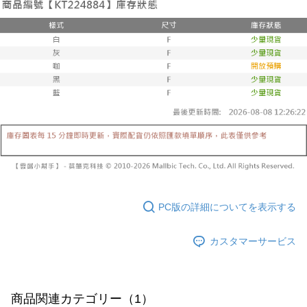
1. 分割払いの金額は電信請求書に統合されず、「OP Pay Later」は毎月の
代金納付期限は最短で 14 日以内ですので、ご注意ください。AFTEE アプ
已關閉，請勿下單
締め日後に支払いリマインダーのSMSを送信します。
リをダウンロードして AFTEE 会員になるとお支払い期限を最長 45 日以内
2. SMSのリンクを通じて請求書を開いた後、「コンビニバーコード／台湾
配送毎にNT$10,000
まで延長できます。
大直営店舗／銀行振込／街口支払い／iPASS MONEY」などのチャネルで
支払いを選択できます。
已關閉，請勿下單(付取)
お支払期限は、ショップが請求した期日と、AFTEEで延長できる日数をも
とに計算されます。AFTEEで注文すると、商品を受け取るまで支払い期限
配送毎にNT$10,000
【注意事項】
を延長できますが、商品を期限内に受け取れない場合があります（例：予
1. 本サービスは「台湾大哥大株式会社」（以下「当社」といいます）によ
約商品や商品到着日が比較的遅い商品）。そのため、商品到着の有無に関
7-11取貨付款
って提供され、ユーザーが取引時に本サービスを通じて商品やサービスを
わらず、AFTEEで指定された期限内にお支払いください。
購入できるようにし、店舗が売買／分割払い売買の債権を当社に譲渡した
配送毎にNT$60、NT$1,800以上で送料無料
後、契約に基づいて当社の請求書で帳款を支払うことになります。
二、支払い限度額
2. 「OP Pay Later」を利用する契約関係の目的から、店舗はあなたの個人
付款後7-11取貨
1.初回 AFTEEを ご利用の際に、認証結果及び当社の審査の結果に基づ
情報（名前、電話または住所を含む）を台湾大哥大に提供し、収集、処理
き、限度額が設定されます。
配送毎にNT$60、NT$1,600以上で送料無料
および利用するために、当社があなた本人と分割請求書に必要な情報の確
2.決済金額は最低NT$20です。
認、照合および修正を行います。
3.現在、台湾の会員のみご利用いただけます。
宅配
3. 完全なユーザーサービス規約については、以下のリンクを参照してくだ
さい：
https://oppay.tw/userRule
PC版の詳細についてを表示する
三、利用規約「AFTEE代金後払い」（以下当サービスという）はネットプ
配送毎にNT$100、NT$2,500以上で送料無料
ロテクションズ（以下 AFTEE という）が提供し、AFTEEが代金を徴収し
ます。当サービスご利用の際に提供しなければならない個人情報（注文者
國家/地區配送
送料を確認
カスタマーサービス
の氏名、電話番号、受取人の氏名、電話番号、受取人住所を含むがこれに
限らない）は、AFTEEに渡され当サービスで必要な範囲内で利用されま
す。AFTEEの個人情報の収集、処理、利用について、詳細はAFTEE公式ホ
ームページの『個人情報の収集、処理及び利用に関する声明』をご参照く
ださい（
https://aftee.tw/privacypolicy/
）。
商品関連カテゴリー（1）