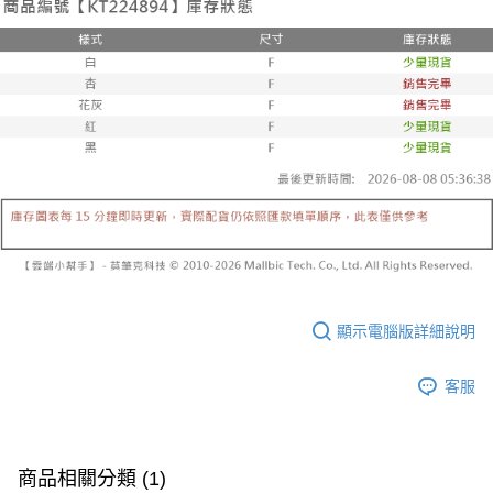
已關閉，請勿下單
1.本服務係由「台灣大哥大股份有限公司」（以下簡稱本公司）所提供，讓
※ 請注意：結帳手續完成當下不需立刻繳費，但若您需要取消訂單，請聯絡
用戶於交易時，得透過本服務購買商品或服務，並由商店將買賣／分期付款
每筆NT$10,000
購買商品的店家。未經商家同意取消之訂單仍視為有效，需透過AFTEE先享
買賣價金債權讓與本公司後，依約使用本公司帳單繳交帳款。
後付繳納相關費用。
2.基於同意付款使用「大哥付你分期」之契約關係目的，商店將以您的個人
已關閉，請勿下單(付取)
※ 交易是否成功請以「AFTEE先享後付 」之結帳頁面顯示為準，若有關於
資料（包含姓名、電話或地址）提供予台灣大哥大進項蒐集、處理及利用，
是否繳費成功／繳費後需取消欲退款等相關疑問，請聯繫「AFTEE先享後付
每筆NT$10,000
由本公司與您本人進行分期帳單所需資料之確認、核對及更正。
客戶支援中心」
https://netprotections.freshdesk.com/support/home
3.完整用戶服務條款，請詳閱以下連結：
https://oppay.tw/userRule
7-11取貨付款
【注意事項】
１．透過由恩沛科技股份有限公司提供之「AFTEE先享後付」服務完成之交
每筆NT$60，滿NT$1,800(含以上)免運費
易，需依本服務之必要範圍內提供個人資料，並將交易相關給付款項請求債
權轉讓予恩沛科技股份有限公司。
付款後7-11取貨
２．關於個人資料處理事宜，請瀏覽以下網址：
每筆NT$60，滿NT$1,600(含以上)免運費
https://aftee.tw/terms/#terms3
３．未成年的使用者請事先徵得法定代理人或監護人之同意方可使用
宅配
「AFTEE先享後付」，若未經同意申辦者引起之損失，本公司不負相關責
任。
每筆NT$100，滿NT$2,500(含以上)免運費
４．使用「AFTEE先享後付」時，將依據個別帳號之用戶狀況，依本公司即
顯示電腦版詳細說明
時審查核予不同之上限額度；若仍有額度不足之情形，本公司將視審查結果
國家/地區配送
查看運費
請求用戶進行身份認證。
客服
５．嚴禁一人註冊多個帳號或使用他人資訊註冊。若發現惡意使用之情形，
恩沛科技股份有限公司將有權停止該用戶之使用額度並採取法律行動。
商品相關分類 (1)