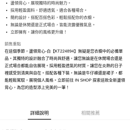
Apple Pay
盪領背心，展現獨特的時尚魅力。
採用輕盈面料，舒適透氣，適合各種場合。
街口支付
簡約設計，搭配百搭色彩，輕鬆搭配你的衣櫥。
Google Pay
無論是休閒還是正式場合，皆能流露優雅氣息。
立即擁有，讓你的風格更升級！
大哥付你分期
相關說明
銷售重點
【大哥付你分期使用說明】
在這個季節，盪領背心-白【KT224894】無疑是您衣櫥中的必備單
AFTEE先享後付
1.本服務由台灣大哥大提供，台灣大哥大用戶可立即使用無須另外申請。
2.付款方式選擇「大哥付你分期」，訂單成立後會自動跳轉到大哥付的交易
品。其獨特的設計融合了時尚與舒適，讓您無論是在休閒場合還是
相關說明
流程，驗證手機門號後，選擇欲分期的期數、繳款截止日，確認付款後即完
正式場合都能自信展現。採用輕盈透氣的材質，讓您在炎熱的日子
【關於「AFTEE先享後付」】
成交易。
ATM付款
AFTEE先享後付是「在收到商品之後才付款」的支付方式。 讓您購物簡單
裡感受到清爽與自在。搭配各種下裝，無論是牛仔褲還是裙子，都
3.實際核准額度、可分期數及費用金額請依後續交易確認頁面所載為準。
便利好安心！
4.訂單成立30分鐘內，如未前往確認交易或遇審核未通過，訂單將自動取
能輕鬆駕馭，展現個人風格。立即前往 IN SHOP 探索這款全新盪領
１．簡單：不需註冊會員、不需綁卡、不需儲值。
運送方式
消。如遇「轉專審核」未通過狀況，表示未達大哥付你分期系統評分，恕無
２．便利：只要手機號碼，簡訊認證，即可結帳。
背心，為您的造型添上完美的一筆！
法說明評估內容。
３．安心：先確認商品／服務後，再付款。
全家取貨付款
【繳款方式說明】
1.分期款項不併入電信帳單，「大哥付你分期」於每月結算日後寄送繳費提
每筆NT$60，滿NT$1,800(含以上)免運費
【「AFTEE先享後付」結帳流程】
醒簡訊。
１．於結帳方式選擇「AFTEE先享後付」後，將跳轉至「AFTEE先享後付」
2.透過簡訊連結打開帳單後，可選擇「超商條碼／台灣大直營門市／銀行轉
付款後全家取貨
結帳頁面，進行簡訊認證並確認金額後，即可完成結帳。
詳細說明
相關推薦
帳／街口支付／iPASS MONEY」等通路繳費。
２．訂單成立數日內，您將收到繳費通知簡訊。
每筆NT$60，滿NT$1,600(含以上)免運費
３．收到繳費通知簡訊後14天內，點擊此簡訊中的連結，可透過四大超商／
【注意事項】
ATM／網路銀行／等多元方式進行付款，方視為交易完成。