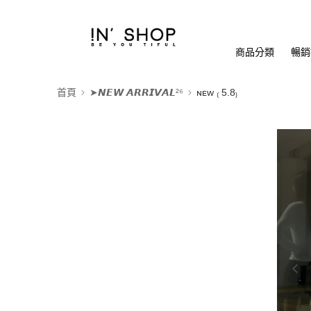
商品分類
暢銷排
首頁
➤𝙉𝙀𝙒 𝘼𝙍𝙍𝙄𝙑𝘼𝙇²⁶
ɴᴇᴡ ₍ 5.8₎