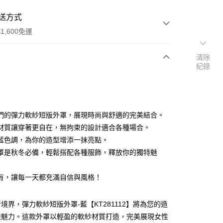
送方式
1,600免運
清除
紀錄
次付款
付款
們的彈力軟紗短版外罩，展現時尚與舒適的完美結合。
材質讓穿著更自在，無拘束的設計適合各種場合。
藍色調，為你的造型增添一抹亮點。
罩是秋冬必備，輕鬆搭配各種服飾，釋放你的獨特魅
y
有，讓每一天都充滿自信與風格！
分期
境界，彈力軟紗短版外罩-藍【KT281112】將為您的造
你分期使用說明】
享後付
限魅力。這款外罩以輕盈的軟紗材質打造，完美展現女性
由台灣大哥大提供，台灣大哥大用戶可立即使用無須另外申請。