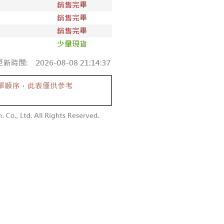
個人資料處理事宜，請瀏覽以下網址：
1取貨
ee.tw/terms/#terms3
0，滿NT$1,600(含以上)免運費
年的使用者請事先徵得法定代理人或監護人之同意方可使用
E先享後付」，若未經同意申辦者引起之損失，本公司不負相關責
AFTEE先享後付」時，將依據個別帳號之用戶狀況，依本公司
00，滿NT$2,500(含以上)免運費
核予不同之上限額度；若仍有額度不足之情形，本公司將視審查
用戶進行身份認證。
配送
查看運費
一人註冊多個帳號或使用他人資訊註冊。若發現惡意使用之情
科技股份有限公司將有權停止該用戶之使用額度並採取法律行