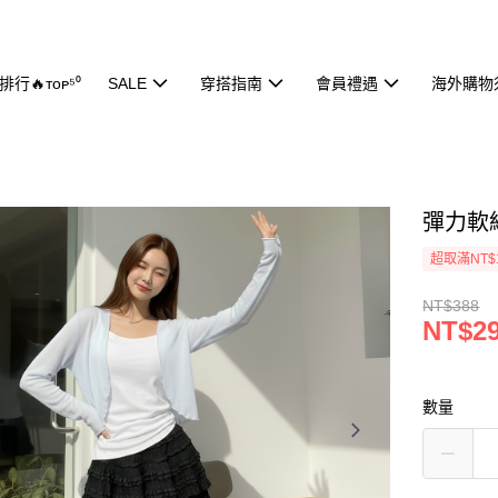
行🔥ᴛᴏᴘ⁵⁰
SALE
穿搭指南
會員禮遇
海外購物
彈力軟紗
超取滿NT$
NT$388
NT$2
數量