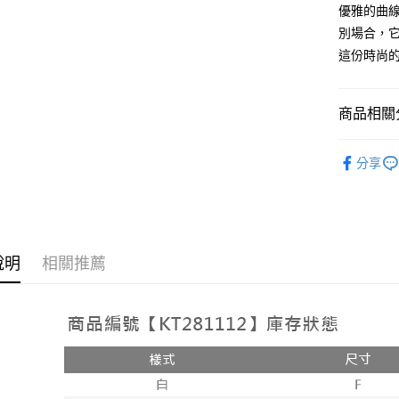
2.付款方
相關說明
優雅的曲
流程，驗
【關於「A
別場合，它
ATM付款
完成交易
AFTEE
3.實際核
這份時尚
便利好安
4.訂單成
１．簡單
消。如遇
２．便利
運送方式
無法說明
３．安心
商品相關分
【繳款方
全家取貨
1.分期款
【「AFT
➤𝙉𝙀𝙒 𝘼𝙍
醒簡訊。
每筆NT$6
１．於結帳
分享
2.透過簡
付」結帳
帳／街口支
付款後全
２．訂單
３．收到繳
每筆NT$6
【注意事
／ATM／
1.本服務
※ 請注意
已關閉，
用戶於交
絡購買商品
款買賣價
說明
相關推薦
先享後付
每筆NT$10
2.基於同
※ 交易是
資料（包
是否繳費成
已關閉，請
用，由本
付客戶支
每筆NT$10
3.完整用
【注意事
7-11取貨
１．透過由
交易，需
每筆NT$6
求債權轉