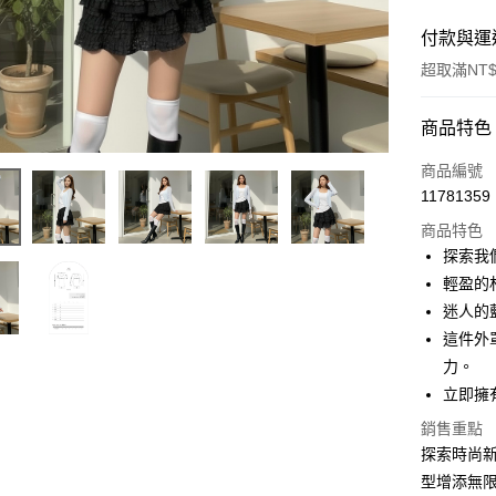
付款與運
超取滿NT$
付款方式
商品特色
信用卡一
商品編號
11781359
超商取貨
商品特色
LINE Pay
探索我
輕盈的
Apple Pay
迷人的
街口支付
這件外
力。
Google Pa
立即擁
大哥付你
銷售重點
相關說明
探索時尚新
【大哥付
AFTEE先
型增添無
1.本服務