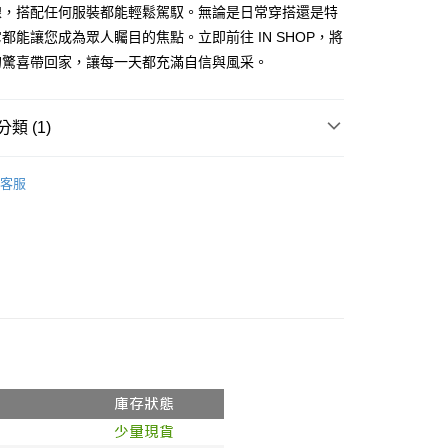
式選擇「大哥付你分期」，訂單成立後會自動跳轉到大哥付的交易
線，搭配任何服裝都能輕鬆駕馭。無論是日常穿搭還是特
證手機門號後，選擇欲分期的期數、繳款截止日，確認付款後即
FTEE先享後付」】
都能讓您成為眾人矚目的焦點。立即前往 IN SHOP，將
。
先享後付是「在收到商品之後才付款」的支付方式。 讓您購物簡單
准額度、可分期數及費用金額請依後續交易確認頁面所載為準。
的驚喜帶回家，讓每一天都充滿自信與風采。
心！
立30分鐘內，如未前往確認交易或遇審核未通過，訂單將自動取
：不需註冊會員、不需綁卡、不需儲值。
「轉專審核」未通過狀況，表示未達大哥付你分期系統評分，恕
：只要手機號碼，簡訊認證，即可結帳。
評估內容。
：先確認商品／服務後，再付款。
類 (1)
式說明】
付款
項不併入電信帳單，「大哥付你分期」於每月結算日後寄送繳費提
EE先享後付」結帳流程】
𝙍𝙄𝙑𝘼𝙇²⁶
ɴᴇᴡ ₍ 5.8₎
0，滿NT$1,800(含以上)免運費
方式選擇「AFTEE先享後付」後，將跳轉至「AFTEE先享後
客服
訊連結打開帳單後，可選擇「超商條碼／台灣大直營門市／銀行轉
頁面，進行簡訊認證並確認金額後，即可完成結帳。
付／iPASS MONEY」等通路繳費。
家取貨
成立數日內，您將收到繳費通知簡訊。
費通知簡訊後14天內，點擊此簡訊中的連結，可透過四大超商
0，滿NT$1,600(含以上)免運費
項】
網路銀行／等多元方式進行付款，方視為交易完成。
係由「台灣大哥大股份有限公司」（以下簡稱本公司）所提供，讓
：結帳手續完成當下不需立刻繳費，但若您需要取消訂單，請聯
請勿下單
易時，得透過本服務購買商品或服務，並由商店將買賣／分期付
的店家。未經商家同意取消之訂單仍視為有效，需透過AFTEE
金債權讓與本公司後，依約使用本公司帳單繳交帳款。
繳納相關費用。
,000
意付款使用「大哥付你分期」之契約關係目的，商店將以您的個人
否成功請以「AFTEE先享後付 」之結帳頁面顯示為準，若有關於
含姓名、電話或地址）提供予台灣大哥大進項蒐集、處理及利
功／繳費後需取消欲退款等相關疑問，請聯繫「AFTEE先享後
勿下單(付取)
公司與您本人進行分期帳單所需資料之確認、核對及更正。
援中心」
https://netprotections.freshdesk.com/support/home
,000
戶服務條款，請詳閱以下連結：
https://oppay.tw/userRule
項】
付款
恩沛科技股份有限公司提供之「AFTEE先享後付」服務完成之
依本服務之必要範圍內提供個人資料，並將交易相關給付款項請
0，滿NT$1,800(含以上)免運費
讓予恩沛科技股份有限公司。