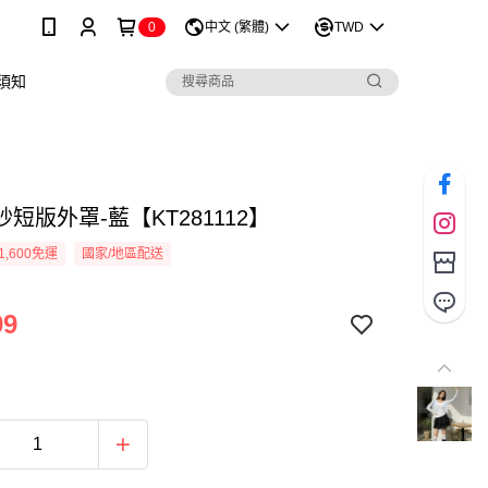
0
中文 (繁體)
TWD
須知
短版外罩-藍【KT281112】
1,600免運
國家/地區配送
99