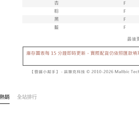
２．關於
付款後7-1
https://aft
每筆NT$6
３．未成
「AFTE
宅配
任。
４．使用「
每筆NT$1
即時審查
結果請求
國家/地區
５．嚴禁
形，恩沛
動。
熱銷
全站排行