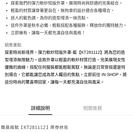
Apple Pay
探索我們的彈力軟紗短版外罩，展現時尚與舒適的完美結合。
輕盈的材質讓穿著更自在，無拘束的設計適合各種場合。
街口支付
迷人的藍色調，為你的造型增添一抹亮點。
Google Pay
這件外罩是秋冬必備，輕鬆搭配各種服飾，釋放你的獨特魅力。
立即擁有，讓每一天都充滿自信與風格！
大哥付你分期
相關說明
銷售重點
【大哥付你分期使用說明】
探索時尚新境界，彈力軟紗短版外罩-藍【KT281112】將為您的造
AFTEE先享後付
1.本服務由台灣大哥大提供，台灣大哥大用戶可立即使用無須另外申請。
2.付款方式選擇「大哥付你分期」，訂單成立後會自動跳轉到大哥付的交易
型增添無限魅力。這款外罩以輕盈的軟紗材質打造，完美展現女性
相關說明
流程，驗證手機門號後，選擇欲分期的期數、繳款截止日，確認付款後即完
優雅的曲線，搭配任何服裝都能輕鬆駕馭。無論是日常穿搭還是特
【關於「AFTEE先享後付」】
成交易。
ATM付款
AFTEE先享後付是「在收到商品之後才付款」的支付方式。 讓您購物簡單
別場合，它都能讓您成為眾人矚目的焦點。立即前往 IN SHOP，將
3.實際核准額度、可分期數及費用金額請依後續交易確認頁面所載為準。
便利好安心！
4.訂單成立30分鐘內，如未前往確認交易或遇審核未通過，訂單將自動取
這份時尚的驚喜帶回家，讓每一天都充滿自信與風采。
１．簡單：不需註冊會員、不需綁卡、不需儲值。
運送方式
消。如遇「轉專審核」未通過狀況，表示未達大哥付你分期系統評分，恕無
２．便利：只要手機號碼，簡訊認證，即可結帳。
法說明評估內容。
３．安心：先確認商品／服務後，再付款。
全家取貨付款
【繳款方式說明】
1.分期款項不併入電信帳單，「大哥付你分期」於每月結算日後寄送繳費提
每筆NT$60，滿NT$1,800(含以上)免運費
【「AFTEE先享後付」結帳流程】
醒簡訊。
詳細說明
相關推薦
１．於結帳方式選擇「AFTEE先享後付」後，將跳轉至「AFTEE先享後付」
2.透過簡訊連結打開帳單後，可選擇「超商條碼／台灣大直營門市／銀行轉
付款後全家取貨
結帳頁面，進行簡訊認證並確認金額後，即可完成結帳。
帳／街口支付／iPASS MONEY」等通路繳費。
２．訂單成立數日內，您將收到繳費通知簡訊。
每筆NT$60，滿NT$1,600(含以上)免運費
３．收到繳費通知簡訊後14天內，點擊此簡訊中的連結，可透過四大超商／
【注意事項】
ATM／網路銀行／等多元方式進行付款，方視為交易完成。