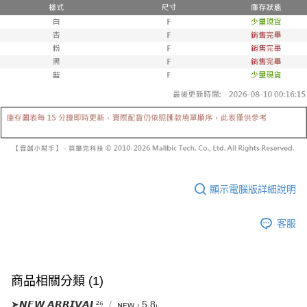
已關閉，請勿下單
1.本服務係由「台灣大哥大股份有限公司」（以下簡稱本公司）所提供，讓
※ 請注意：結帳手續完成當下不需立刻繳費，但若您需要取消訂單，請聯絡
用戶於交易時，得透過本服務購買商品或服務，並由商店將買賣／分期付款
每筆NT$10,000
購買商品的店家。未經商家同意取消之訂單仍視為有效，需透過AFTEE先享
買賣價金債權讓與本公司後，依約使用本公司帳單繳交帳款。
後付繳納相關費用。
2.基於同意付款使用「大哥付你分期」之契約關係目的，商店將以您的個人
已關閉，請勿下單(付取)
※ 交易是否成功請以「AFTEE先享後付 」之結帳頁面顯示為準，若有關於
資料（包含姓名、電話或地址）提供予台灣大哥大進項蒐集、處理及利用，
是否繳費成功／繳費後需取消欲退款等相關疑問，請聯繫「AFTEE先享後付
每筆NT$10,000
由本公司與您本人進行分期帳單所需資料之確認、核對及更正。
客戶支援中心」
https://netprotections.freshdesk.com/support/home
3.完整用戶服務條款，請詳閱以下連結：
https://oppay.tw/userRule
7-11取貨付款
【注意事項】
１．透過由恩沛科技股份有限公司提供之「AFTEE先享後付」服務完成之交
每筆NT$60，滿NT$1,800(含以上)免運費
易，需依本服務之必要範圍內提供個人資料，並將交易相關給付款項請求債
權轉讓予恩沛科技股份有限公司。
付款後7-11取貨
２．關於個人資料處理事宜，請瀏覽以下網址：
每筆NT$60，滿NT$1,600(含以上)免運費
https://aftee.tw/terms/#terms3
３．未成年的使用者請事先徵得法定代理人或監護人之同意方可使用
宅配
「AFTEE先享後付」，若未經同意申辦者引起之損失，本公司不負相關責
顯示電腦版詳細說明
任。
每筆NT$100，滿NT$2,500(含以上)免運費
４．使用「AFTEE先享後付」時，將依據個別帳號之用戶狀況，依本公司即
時審查核予不同之上限額度；若仍有額度不足之情形，本公司將視審查結果
國家/地區配送
查看運費
客服
請求用戶進行身份認證。
５．嚴禁一人註冊多個帳號或使用他人資訊註冊。若發現惡意使用之情形，
恩沛科技股份有限公司將有權停止該用戶之使用額度並採取法律行動。
商品相關分類 (1)
➤𝙉𝙀𝙒 𝘼𝙍𝙍𝙄𝙑𝘼𝙇²⁶
ɴᴇᴡ ₍ 5.8₎