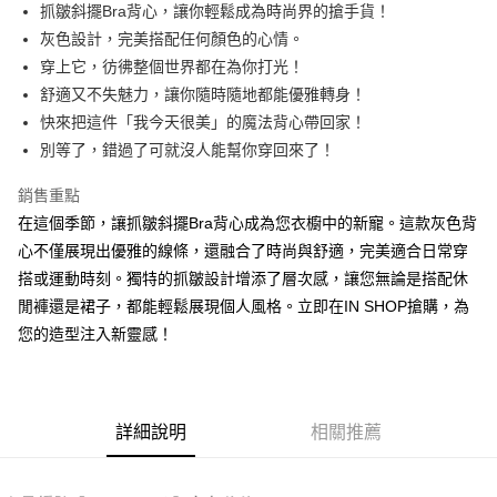
Apple Pay
抓皺斜擺Bra背心，讓你輕鬆成為時尚界的搶手貨！
灰色設計，完美搭配任何顏色的心情。
街口支付
穿上它，彷彿整個世界都在為你打光！
Google Pay
舒適又不失魅力，讓你隨時隨地都能優雅轉身！
快來把這件「我今天很美」的魔法背心帶回家！
大哥付你分期
別等了，錯過了可就沒人能幫你穿回來了！
相關說明
【大哥付你分期使用說明】
銷售重點
AFTEE先享後付
1.本服務由台灣大哥大提供，台灣大哥大用戶可立即使用無須另外申請。
2.付款方式選擇「大哥付你分期」，訂單成立後會自動跳轉到大哥付的交易
在這個季節，讓抓皺斜擺Bra背心成為您衣櫥中的新寵。這款灰色背
相關說明
流程，驗證手機門號後，選擇欲分期的期數、繳款截止日，確認付款後即完
心不僅展現出優雅的線條，還融合了時尚與舒適，完美適合日常穿
【關於「AFTEE先享後付」】
成交易。
ATM付款
AFTEE先享後付是「在收到商品之後才付款」的支付方式。 讓您購物簡單
搭或運動時刻。獨特的抓皺設計增添了層次感，讓您無論是搭配休
3.實際核准額度、可分期數及費用金額請依後續交易確認頁面所載為準。
便利好安心！
4.訂單成立30分鐘內，如未前往確認交易或遇審核未通過，訂單將自動取
閒褲還是裙子，都能輕鬆展現個人風格。立即在IN SHOP搶購，為
１．簡單：不需註冊會員、不需綁卡、不需儲值。
運送方式
消。如遇「轉專審核」未通過狀況，表示未達大哥付你分期系統評分，恕無
２．便利：只要手機號碼，簡訊認證，即可結帳。
您的造型注入新靈感！
法說明評估內容。
３．安心：先確認商品／服務後，再付款。
全家取貨付款
【繳款方式說明】
1.分期款項不併入電信帳單，「大哥付你分期」於每月結算日後寄送繳費提
每筆NT$60，滿NT$1,800(含以上)免運費
【「AFTEE先享後付」結帳流程】
醒簡訊。
１．於結帳方式選擇「AFTEE先享後付」後，將跳轉至「AFTEE先享後付」
2.透過簡訊連結打開帳單後，可選擇「超商條碼／台灣大直營門市／銀行轉
付款後全家取貨
結帳頁面，進行簡訊認證並確認金額後，即可完成結帳。
詳細說明
相關推薦
帳／街口支付／iPASS MONEY」等通路繳費。
２．訂單成立數日內，您將收到繳費通知簡訊。
每筆NT$60，滿NT$1,600(含以上)免運費
３．收到繳費通知簡訊後14天內，點擊此簡訊中的連結，可透過四大超商／
【注意事項】
ATM／網路銀行／等多元方式進行付款，方視為交易完成。