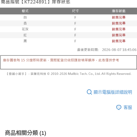
已關閉，請勿下單
1.本服務係由「台灣大哥大股份有限公司」（以下簡稱本公司）所提供，讓
※ 請注意：結帳手續完成當下不需立刻繳費，但若您需要取消訂單，請聯絡
用戶於交易時，得透過本服務購買商品或服務，並由商店將買賣／分期付款
每筆NT$10,000
購買商品的店家。未經商家同意取消之訂單仍視為有效，需透過AFTEE先享
買賣價金債權讓與本公司後，依約使用本公司帳單繳交帳款。
後付繳納相關費用。
2.基於同意付款使用「大哥付你分期」之契約關係目的，商店將以您的個人
已關閉，請勿下單(付取)
※ 交易是否成功請以「AFTEE先享後付 」之結帳頁面顯示為準，若有關於
資料（包含姓名、電話或地址）提供予台灣大哥大進項蒐集、處理及利用，
是否繳費成功／繳費後需取消欲退款等相關疑問，請聯繫「AFTEE先享後付
每筆NT$10,000
由本公司與您本人進行分期帳單所需資料之確認、核對及更正。
客戶支援中心」
https://netprotections.freshdesk.com/support/home
3.完整用戶服務條款，請詳閱以下連結：
https://oppay.tw/userRule
7-11取貨付款
【注意事項】
１．透過由恩沛科技股份有限公司提供之「AFTEE先享後付」服務完成之交
每筆NT$60，滿NT$1,800(含以上)免運費
易，需依本服務之必要範圍內提供個人資料，並將交易相關給付款項請求債
權轉讓予恩沛科技股份有限公司。
付款後7-11取貨
２．關於個人資料處理事宜，請瀏覽以下網址：
每筆NT$60，滿NT$1,600(含以上)免運費
https://aftee.tw/terms/#terms3
３．未成年的使用者請事先徵得法定代理人或監護人之同意方可使用
宅配
「AFTEE先享後付」，若未經同意申辦者引起之損失，本公司不負相關責
任。
每筆NT$100，滿NT$2,500(含以上)免運費
４．使用「AFTEE先享後付」時，將依據個別帳號之用戶狀況，依本公司即
顯示電腦版詳細說明
時審查核予不同之上限額度；若仍有額度不足之情形，本公司將視審查結果
國家/地區配送
查看運費
請求用戶進行身份認證。
客服
５．嚴禁一人註冊多個帳號或使用他人資訊註冊。若發現惡意使用之情形，
恩沛科技股份有限公司將有權停止該用戶之使用額度並採取法律行動。
商品相關分類 (1)