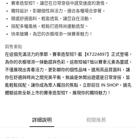
Apple Pay
賽車造型短T，讓您在日常穿搭中感受速度的激情。
獨特設計，彰顯個性與活力，適合各種場合穿著。
街口支付
精選舒適面料，輕盈透氣，讓您自在活動。
Google Pay
搭配多種風格，輕鬆打造時尚運動造型。
快來搶購，為您的衣櫥增添一抹賽車魅力！
大哥付你分期
相關說明
銷售重點
【大哥付你分期使用說明】
在這個充滿活力的季節，賽車造型短T-藍【KT224897】正式登場，
AFTEE先享後付
1.本服務由台灣大哥大提供，台灣大哥大用戶可立即使用無須另外申請。
2.付款方式選擇「大哥付你分期」，訂單成立後會自動跳轉到大哥付的交易
為你的衣櫥增添一抹動感與色彩。這款短袖T恤以賽車元素為靈感，
相關說明
流程，驗證手機門號後，選擇欲分期的期數、繳款截止日，確認付款後即完
不僅展現出青春活力，更彰顯你的個性品味。選用高品質面料，讓
【關於「AFTEE先享後付」】
成交易。
ATM付款
AFTEE先享後付是「在收到商品之後才付款」的支付方式。 讓您購物簡單
你在舒適與時尚之間完美平衡。無論是休閒出遊還是日常穿搭，皆
3.實際核准額度、可分期數及費用金額請依後續交易確認頁面所載為準。
便利好安心！
4.訂單成立30分鐘內，如未前往確認交易或遇審核未通過，訂單將自動取
能輕鬆搭配，讓你成為眾人矚目的焦點。立即前往 IN SHOP，搶先
１．簡單：不需註冊會員、不需綁卡、不需儲值。
運送方式
消。如遇「轉專審核」未通過狀況，表示未達大哥付你分期系統評分，恕無
２．便利：只要手機號碼，簡訊認證，即可結帳。
體驗這款全新上市的賽車造型短T，展現你的獨特魅力！
法說明評估內容。
３．安心：先確認商品／服務後，再付款。
全家取貨付款
【繳款方式說明】
1.分期款項不併入電信帳單，「大哥付你分期」於每月結算日後寄送繳費提
每筆NT$60，滿NT$1,800(含以上)免運費
【「AFTEE先享後付」結帳流程】
醒簡訊。
１．於結帳方式選擇「AFTEE先享後付」後，將跳轉至「AFTEE先享後付」
2.透過簡訊連結打開帳單後，可選擇「超商條碼／台灣大直營門市／銀行轉
付款後全家取貨
結帳頁面，進行簡訊認證並確認金額後，即可完成結帳。
詳細說明
相關推薦
帳／街口支付／iPASS MONEY」等通路繳費。
２．訂單成立數日內，您將收到繳費通知簡訊。
每筆NT$60，滿NT$1,600(含以上)免運費
３．收到繳費通知簡訊後14天內，點擊此簡訊中的連結，可透過四大超商／
【注意事項】
ATM／網路銀行／等多元方式進行付款，方視為交易完成。