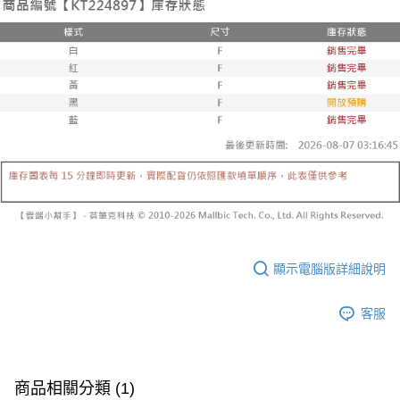
已關閉，請勿下單
1.本服務係由「台灣大哥大股份有限公司」（以下簡稱本公司）所提供，讓
※ 請注意：結帳手續完成當下不需立刻繳費，但若您需要取消訂單，請聯絡
用戶於交易時，得透過本服務購買商品或服務，並由商店將買賣／分期付款
每筆NT$10,000
購買商品的店家。未經商家同意取消之訂單仍視為有效，需透過AFTEE先享
買賣價金債權讓與本公司後，依約使用本公司帳單繳交帳款。
後付繳納相關費用。
2.基於同意付款使用「大哥付你分期」之契約關係目的，商店將以您的個人
已關閉，請勿下單(付取)
※ 交易是否成功請以「AFTEE先享後付 」之結帳頁面顯示為準，若有關於
資料（包含姓名、電話或地址）提供予台灣大哥大進項蒐集、處理及利用，
是否繳費成功／繳費後需取消欲退款等相關疑問，請聯繫「AFTEE先享後付
每筆NT$10,000
由本公司與您本人進行分期帳單所需資料之確認、核對及更正。
客戶支援中心」
https://netprotections.freshdesk.com/support/home
3.完整用戶服務條款，請詳閱以下連結：
https://oppay.tw/userRule
7-11取貨付款
【注意事項】
１．透過由恩沛科技股份有限公司提供之「AFTEE先享後付」服務完成之交
每筆NT$60，滿NT$1,800(含以上)免運費
易，需依本服務之必要範圍內提供個人資料，並將交易相關給付款項請求債
權轉讓予恩沛科技股份有限公司。
付款後7-11取貨
２．關於個人資料處理事宜，請瀏覽以下網址：
每筆NT$60，滿NT$1,600(含以上)免運費
https://aftee.tw/terms/#terms3
３．未成年的使用者請事先徵得法定代理人或監護人之同意方可使用
宅配
「AFTEE先享後付」，若未經同意申辦者引起之損失，本公司不負相關責
任。
每筆NT$100，滿NT$2,500(含以上)免運費
４．使用「AFTEE先享後付」時，將依據個別帳號之用戶狀況，依本公司即
顯示電腦版詳細說明
時審查核予不同之上限額度；若仍有額度不足之情形，本公司將視審查結果
國家/地區配送
查看運費
請求用戶進行身份認證。
客服
５．嚴禁一人註冊多個帳號或使用他人資訊註冊。若發現惡意使用之情形，
恩沛科技股份有限公司將有權停止該用戶之使用額度並採取法律行動。
商品相關分類 (1)