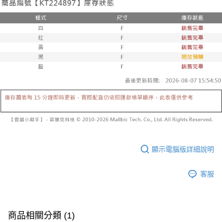
已關閉，請勿下單
1.本服務係由「台灣大哥大股份有限公司」（以下簡稱本公司）所提供，讓
※ 請注意：結帳手續完成當下不需立刻繳費，但若您需要取消訂單，請聯絡
用戶於交易時，得透過本服務購買商品或服務，並由商店將買賣／分期付款
每筆NT$10,000
購買商品的店家。未經商家同意取消之訂單仍視為有效，需透過AFTEE先享
買賣價金債權讓與本公司後，依約使用本公司帳單繳交帳款。
後付繳納相關費用。
2.基於同意付款使用「大哥付你分期」之契約關係目的，商店將以您的個人
已關閉，請勿下單(付取)
※ 交易是否成功請以「AFTEE先享後付 」之結帳頁面顯示為準，若有關於
資料（包含姓名、電話或地址）提供予台灣大哥大進項蒐集、處理及利用，
是否繳費成功／繳費後需取消欲退款等相關疑問，請聯繫「AFTEE先享後付
每筆NT$10,000
由本公司與您本人進行分期帳單所需資料之確認、核對及更正。
客戶支援中心」
https://netprotections.freshdesk.com/support/home
3.完整用戶服務條款，請詳閱以下連結：
https://oppay.tw/userRule
7-11取貨付款
【注意事項】
１．透過由恩沛科技股份有限公司提供之「AFTEE先享後付」服務完成之交
每筆NT$60，滿NT$1,800(含以上)免運費
易，需依本服務之必要範圍內提供個人資料，並將交易相關給付款項請求債
權轉讓予恩沛科技股份有限公司。
付款後7-11取貨
２．關於個人資料處理事宜，請瀏覽以下網址：
每筆NT$60，滿NT$1,600(含以上)免運費
https://aftee.tw/terms/#terms3
３．未成年的使用者請事先徵得法定代理人或監護人之同意方可使用
宅配
「AFTEE先享後付」，若未經同意申辦者引起之損失，本公司不負相關責
任。
每筆NT$100，滿NT$2,500(含以上)免運費
４．使用「AFTEE先享後付」時，將依據個別帳號之用戶狀況，依本公司即
顯示電腦版詳細說明
時審查核予不同之上限額度；若仍有額度不足之情形，本公司將視審查結果
國家/地區配送
查看運費
請求用戶進行身份認證。
客服
５．嚴禁一人註冊多個帳號或使用他人資訊註冊。若發現惡意使用之情形，
恩沛科技股份有限公司將有權停止該用戶之使用額度並採取法律行動。
商品相關分類 (1)