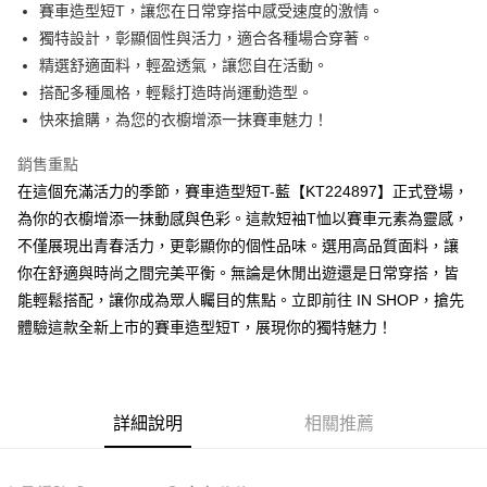
Apple Pay
賽車造型短T，讓您在日常穿搭中感受速度的激情。
獨特設計，彰顯個性與活力，適合各種場合穿著。
街口支付
精選舒適面料，輕盈透氣，讓您自在活動。
Google Pay
搭配多種風格，輕鬆打造時尚運動造型。
快來搶購，為您的衣櫥增添一抹賽車魅力！
大哥付你分期
相關說明
銷售重點
【大哥付你分期使用說明】
在這個充滿活力的季節，賽車造型短T-藍【KT224897】正式登場，
AFTEE先享後付
1.本服務由台灣大哥大提供，台灣大哥大用戶可立即使用無須另外申請。
2.付款方式選擇「大哥付你分期」，訂單成立後會自動跳轉到大哥付的交易
為你的衣櫥增添一抹動感與色彩。這款短袖T恤以賽車元素為靈感，
相關說明
流程，驗證手機門號後，選擇欲分期的期數、繳款截止日，確認付款後即完
不僅展現出青春活力，更彰顯你的個性品味。選用高品質面料，讓
【關於「AFTEE先享後付」】
成交易。
ATM付款
AFTEE先享後付是「在收到商品之後才付款」的支付方式。 讓您購物簡單
你在舒適與時尚之間完美平衡。無論是休閒出遊還是日常穿搭，皆
3.實際核准額度、可分期數及費用金額請依後續交易確認頁面所載為準。
便利好安心！
4.訂單成立30分鐘內，如未前往確認交易或遇審核未通過，訂單將自動取
能輕鬆搭配，讓你成為眾人矚目的焦點。立即前往 IN SHOP，搶先
１．簡單：不需註冊會員、不需綁卡、不需儲值。
運送方式
消。如遇「轉專審核」未通過狀況，表示未達大哥付你分期系統評分，恕無
２．便利：只要手機號碼，簡訊認證，即可結帳。
體驗這款全新上市的賽車造型短T，展現你的獨特魅力！
法說明評估內容。
３．安心：先確認商品／服務後，再付款。
全家取貨付款
【繳款方式說明】
1.分期款項不併入電信帳單，「大哥付你分期」於每月結算日後寄送繳費提
每筆NT$60，滿NT$1,800(含以上)免運費
【「AFTEE先享後付」結帳流程】
醒簡訊。
１．於結帳方式選擇「AFTEE先享後付」後，將跳轉至「AFTEE先享後付」
2.透過簡訊連結打開帳單後，可選擇「超商條碼／台灣大直營門市／銀行轉
付款後全家取貨
結帳頁面，進行簡訊認證並確認金額後，即可完成結帳。
詳細說明
相關推薦
帳／街口支付／iPASS MONEY」等通路繳費。
２．訂單成立數日內，您將收到繳費通知簡訊。
每筆NT$60，滿NT$1,600(含以上)免運費
３．收到繳費通知簡訊後14天內，點擊此簡訊中的連結，可透過四大超商／
【注意事項】
ATM／網路銀行／等多元方式進行付款，方視為交易完成。