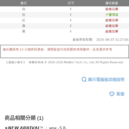
已關閉，請勿下單
1.本服務係由「台灣大哥大股份有限公司」（以下簡稱本公司）所提供，讓
※ 請注意：結帳手續完成當下不需立刻繳費，但若您需要取消訂單，請聯絡
用戶於交易時，得透過本服務購買商品或服務，並由商店將買賣／分期付款
每筆NT$10,000
購買商品的店家。未經商家同意取消之訂單仍視為有效，需透過AFTEE先享
買賣價金債權讓與本公司後，依約使用本公司帳單繳交帳款。
後付繳納相關費用。
2.基於同意付款使用「大哥付你分期」之契約關係目的，商店將以您的個人
已關閉，請勿下單(付取)
※ 交易是否成功請以「AFTEE先享後付 」之結帳頁面顯示為準，若有關於
資料（包含姓名、電話或地址）提供予台灣大哥大進項蒐集、處理及利用，
是否繳費成功／繳費後需取消欲退款等相關疑問，請聯繫「AFTEE先享後付
每筆NT$10,000
由本公司與您本人進行分期帳單所需資料之確認、核對及更正。
客戶支援中心」
https://netprotections.freshdesk.com/support/home
3.完整用戶服務條款，請詳閱以下連結：
https://oppay.tw/userRule
7-11取貨付款
【注意事項】
１．透過由恩沛科技股份有限公司提供之「AFTEE先享後付」服務完成之交
每筆NT$60，滿NT$1,800(含以上)免運費
易，需依本服務之必要範圍內提供個人資料，並將交易相關給付款項請求債
權轉讓予恩沛科技股份有限公司。
付款後7-11取貨
２．關於個人資料處理事宜，請瀏覽以下網址：
每筆NT$60，滿NT$1,600(含以上)免運費
https://aftee.tw/terms/#terms3
３．未成年的使用者請事先徵得法定代理人或監護人之同意方可使用
宅配
「AFTEE先享後付」，若未經同意申辦者引起之損失，本公司不負相關責
顯示電腦版詳細說明
任。
每筆NT$100，滿NT$2,500(含以上)免運費
４．使用「AFTEE先享後付」時，將依據個別帳號之用戶狀況，依本公司即
時審查核予不同之上限額度；若仍有額度不足之情形，本公司將視審查結果
國家/地區配送
查看運費
客服
請求用戶進行身份認證。
５．嚴禁一人註冊多個帳號或使用他人資訊註冊。若發現惡意使用之情形，
恩沛科技股份有限公司將有權停止該用戶之使用額度並採取法律行動。
商品相關分類 (1)
➤𝙉𝙀𝙒 𝘼𝙍𝙍𝙄𝙑𝘼𝙇²⁶
ɴᴇᴡ ₍ 5.8₎