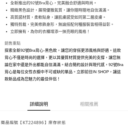
Apple Pay
全新推出的92號Bra背心，完美融合舒適與時尚。
精緻黑色設計，展現優雅氣質，讓你隨時隨地自信滿滿。
街口支付
高質感材質，柔軟貼身，讓肌膚感受如同第二層皮膚。
Google Pay
獨特剪裁，完美修飾身形，無論搭配何種服裝皆相得益彰。
立即擁有，為你的衣櫃增添一抹亮眼的風格！
大哥付你分期
相關說明
銷售重點
【大哥付你分期使用說明】
探索全新92號Bra背心-黑色款，讓您的穿搭更添風格與舒適。這款
AFTEE先享後付
1.本服務由台灣大哥大提供，台灣大哥大用戶可立即使用無須另外申請。
2.付款方式選擇「大哥付你分期」，訂單成立後會自動跳轉到大哥付的交易
背心不僅是時尚的選擇，更以其優質材質提供完美的支撐，讓您無
相關說明
流程，驗證手機門號後，選擇欲分期的期數、繳款截止日，確認付款後即完
論在家中還是外出都能自信滿滿。結合簡約設計與現代感，92號Bra
【關於「AFTEE先享後付」】
成交易。
ATM付款
AFTEE先享後付是「在收到商品之後才付款」的支付方式。 讓您購物簡單
背心是每位女性衣櫥中不可或缺的單品。立即前往IN SHOP，讓這
3.實際核准額度、可分期數及費用金額請依後續交易確認頁面所載為準。
便利好安心！
4.訂單成立30分鐘內，如未前往確認交易或遇審核未通過，訂單將自動取
款新品成為您魅力的最佳伴侶！
１．簡單：不需註冊會員、不需綁卡、不需儲值。
運送方式
消。如遇「轉專審核」未通過狀況，表示未達大哥付你分期系統評分，恕無
２．便利：只要手機號碼，簡訊認證，即可結帳。
法說明評估內容。
３．安心：先確認商品／服務後，再付款。
全家取貨付款
【繳款方式說明】
1.分期款項不併入電信帳單，「大哥付你分期」於每月結算日後寄送繳費提
每筆NT$60，滿NT$1,800(含以上)免運費
【「AFTEE先享後付」結帳流程】
醒簡訊。
詳細說明
相關推薦
１．於結帳方式選擇「AFTEE先享後付」後，將跳轉至「AFTEE先享後付」
2.透過簡訊連結打開帳單後，可選擇「超商條碼／台灣大直營門市／銀行轉
付款後全家取貨
結帳頁面，進行簡訊認證並確認金額後，即可完成結帳。
帳／街口支付／iPASS MONEY」等通路繳費。
２．訂單成立數日內，您將收到繳費通知簡訊。
每筆NT$60，滿NT$1,600(含以上)免運費
３．收到繳費通知簡訊後14天內，點擊此簡訊中的連結，可透過四大超商／
【注意事項】
ATM／網路銀行／等多元方式進行付款，方視為交易完成。