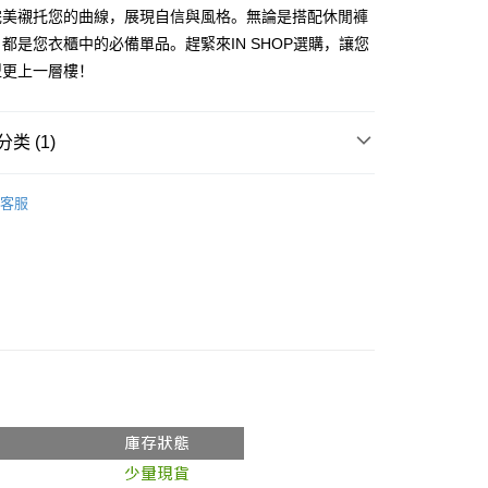
享后付
完美襯托您的曲線，展現自信與風格。無論是搭配休閒褲
务由台湾大哥大提供，电信用户可立即使用无须另外申请。（限个
门号，不开放公司户及预付卡使用）
都是您衣櫃中的必備單品。趕緊來IN SHOP選購，讓您
方式选择 “大哥付你分期”，订单成立后会自动跳转到大哥付的交易
FTEE先享後付
型更上一層樓！
证手机门号后，选择欲分期的期数、缴款截止日，确认付款后即
款方式選擇AFTEE先享後付，將跳出AFTEE先享後付手機驗證視
。
核准额度、可分期数及费用金额请依后续交易确认页面所载为准。
簡訊驗證之後，即可完成結帳手續。
成立30分钟内，如未前往确认交易或遇审核未通过，订单将自动取
確認後不需事先繳費，商品會配送至您的指定地址。
类 (1)
“转专审核”未通过状况，表示未达系统评分，恕无法说明评估内
完成後，您的手機會收到一封繳費通知簡訊，APP會員則會收到
APP推播通知。
𝙍𝙄𝙑𝘼𝙇²⁶
ɴᴇᴡ ₍ 5.8₎
付款
式说明】
商品當下無需繳費，確認無誤後，請再利用繳費通知簡訊或AFTEE
客服
款项不并入电信账单，“大哥付你分期”于每月结算日后寄送缴费提醒
0，满NT$1,800(含以上)免运费
大便利商店‧ATM/網銀等方式進行付款。
短信链接打开账单后，可选择 “超商条码／台湾大直营门市／银行转
家取貨
限為 14 天。唯有下載 AFTEE App 成為 AFTEE 會員者方能
／iPASS MONEY”等通路缴费。
45 天內付款之服務。
0，满NT$1,600(含以上)免运费
项】
為商家向您請款的時間，再加上使用AFTEE可延長的天數所計
請勿下單
务系由 “台湾大哥大股份有限公司”所提供，让用户于交易时，得通
AFTEE下訂可以延長您收到商品前的繳費天數，但無法保證一
购买商品或服务，并由商店将买卖／分期付款买卖价金债权让与
限內收到商品(例如:預購商品或預計到貨時間較長者)。因此無論
,000
，依约使用本公司账单缴交账款。
否，仍需要請您在AFTEE規定的時間內完成繳費。
同意付款使用 “大哥付你分期”之契约关系目的，商店将以您的个人
勿下單(付取)
含姓名、电话或地址）提供予台湾大哥大进项收集、处理及利
限制
,000
湾大哥大与本人进行分期账单所需资料之确认、核对及更正。
使用 AFTEE 時，將依認證結果及本公司審查結果，核予每個人不同
用户服务条款，请详阅以下链接：
https://oppay.tw/userRule
度
付款
額須大於NT$30