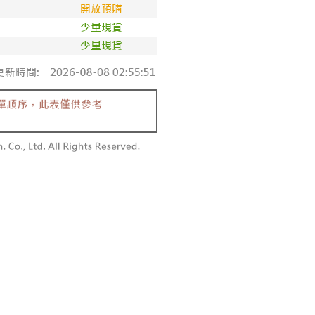
僅支援台灣會員
0，满NT$1,800(含以上)免运费
條款
1取貨
E先享後付」(下稱本服務)乃由恩沛科技股份有限公司(下稱 AFTEE
0，满NT$1,600(含以上)免运费
並由 AFTEE 向您收取款項。因使用本服務所須提供之個人資料
限於訂購人姓名、電話，收件人姓名、電話、收件地址)，將交付
EE 於本服務必要服務範圍內運用。關於 AFTEE 對於個人資料之蒐
利用，詳參 AFTEE 官網之『個人資料蒐集、處理及利用告知聲
00，满NT$2,500(含以上)免运费
s://aftee.tw/privacypolicy/
）。
配送
查看运费
繳費期限，將根據當次的金額加收年利率 16% 的逾期滯納金。
使用者，請事先徵得法定代理人或監護人之同意方可使用
個人資料之處理、利用有任何疑問，或欲行使相關法律權利，請
科技股份有限公司。若您不同意我們將上開所示之個人資料，連
買訂單資訊提供予 AFTEE ，或讓 AFTEE 蒐集處理利用您的個
請勿選用本服務。