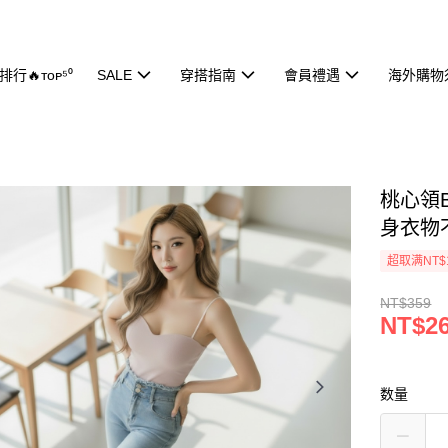
行🔥ᴛᴏᴘ⁵⁰
SALE
穿搭指南
會員禮遇
海外購物
桃心領B
身衣物
超取满NT$
NT$359
NT$2
数量