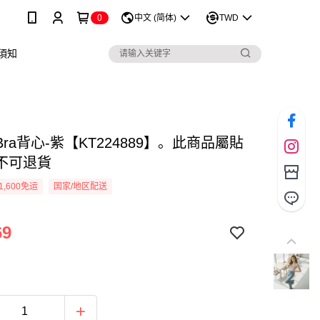
0
中文 (简体)
TWD
須知
ra背心-紫【KT224889】。此商品屬貼
不可退貨
1,600免运
国家/地区配送
69