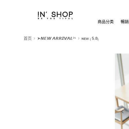
商品分类
暢銷排
首页
➤𝙉𝙀𝙒 𝘼𝙍𝙍𝙄𝙑𝘼𝙇²⁶
ɴᴇᴡ ₍ 5.8₎