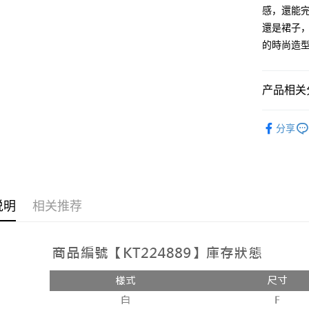
AFTEE先
感，還能
1. 本服
人月租型
相关说明
還是裙子，
2. 付款
一、關於 A
的時尚造
ATM付款
流程，验
1. 於付
完成交易
窗。
3. 实际
2. 進行
4. 订单
3. 訂單
产品相关分
运送方式
消。如遇 
4. 下訂
容。
AFTEE 
➤𝙉𝙀𝙒 𝘼𝙍
全家取貨
【缴款方
5. 收到
分享
1. 分期
每笔NT$6
APP於四
短信。
2. 通过
付款後全
請留意繳費期
账／街口支付
享有最長 
每笔NT$6
【注意事
繳費期限，
说明
相关推荐
已關閉，
1. 本服
算出。使用
过本服务
定能夠在期
每笔NT$10
本公司后
收到商品與
2. 基于
已關閉，請
资料（包
二、付款
每笔NT$10
用，由台
1. 初次
3. 完整
之上限額
7-11取貨
2. 結帳金