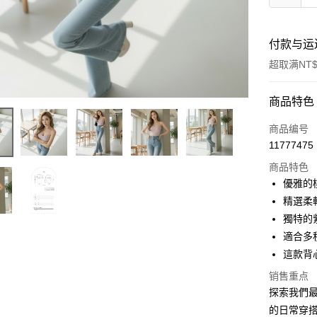
付款与运
超取满NT$
付款方式
商品特色
信用卡一
商品编号
11777475
超商取货
商品特色
LINE Pay
優雅的
精選柔
Apple Pay
獨特的
街口支付
適合多
這款背
Google Pa
销售重点
大哥付你
探索我們最
相关说明
的日常穿
【大哥付