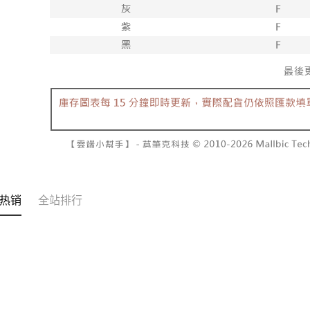
3. 目前
每笔NT$6
三、聲明
付款後7-1
「AFTE
每笔NT$6
)所提供，
(包含但不
宅配
予 AFT
集、處理、
每笔NT$1
明』（
http
國家/地區
若款項超過
未成年的
AFTEE。
若您對於
聯繫恩沛
热销
全站排行
同必要之購
人資料，