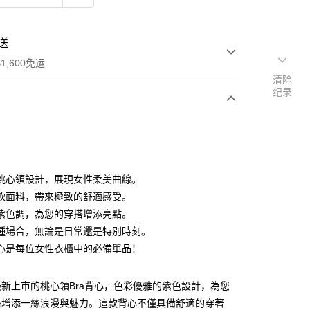
送
1,600免运
清除
纪录
次付款
付款
桃心領設計，展現女性柔美曲線。
軟面料，帶來極致的舒適感受。
紫色調，為您的穿搭增添亮點。
種場合，無論是日常還是特別時刻。
心是每位女性衣櫃中的必備單品！
y
分期
新上市的桃心領Bra背心，色彩優雅的紫色設計，為您
搭增添一絲浪漫與魅力。這款背心不僅具備舒適的穿著
你分期使用说明】