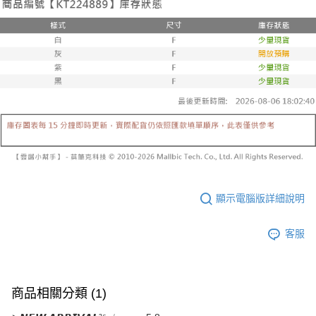
已關閉，請勿下單
1.本服務係由「台灣大哥大股份有限公司」（以下簡稱本公司）所提供，讓
※ 請注意：結帳手續完成當下不需立刻繳費，但若您需要取消訂單，請聯絡
用戶於交易時，得透過本服務購買商品或服務，並由商店將買賣／分期付款
每筆NT$10,000
購買商品的店家。未經商家同意取消之訂單仍視為有效，需透過AFTEE先享
買賣價金債權讓與本公司後，依約使用本公司帳單繳交帳款。
後付繳納相關費用。
2.基於同意付款使用「大哥付你分期」之契約關係目的，商店將以您的個人
已關閉，請勿下單(付取)
※ 交易是否成功請以「AFTEE先享後付 」之結帳頁面顯示為準，若有關於
資料（包含姓名、電話或地址）提供予台灣大哥大進項蒐集、處理及利用，
是否繳費成功／繳費後需取消欲退款等相關疑問，請聯繫「AFTEE先享後付
每筆NT$10,000
由本公司與您本人進行分期帳單所需資料之確認、核對及更正。
客戶支援中心」
https://netprotections.freshdesk.com/support/home
3.完整用戶服務條款，請詳閱以下連結：
https://oppay.tw/userRule
7-11取貨付款
【注意事項】
１．透過由恩沛科技股份有限公司提供之「AFTEE先享後付」服務完成之交
每筆NT$60，滿NT$1,800(含以上)免運費
易，需依本服務之必要範圍內提供個人資料，並將交易相關給付款項請求債
權轉讓予恩沛科技股份有限公司。
付款後7-11取貨
２．關於個人資料處理事宜，請瀏覽以下網址：
每筆NT$60，滿NT$1,600(含以上)免運費
https://aftee.tw/terms/#terms3
３．未成年的使用者請事先徵得法定代理人或監護人之同意方可使用
宅配
「AFTEE先享後付」，若未經同意申辦者引起之損失，本公司不負相關責
顯示電腦版詳細說明
任。
每筆NT$100，滿NT$2,500(含以上)免運費
４．使用「AFTEE先享後付」時，將依據個別帳號之用戶狀況，依本公司即
時審查核予不同之上限額度；若仍有額度不足之情形，本公司將視審查結果
國家/地區配送
查看運費
客服
請求用戶進行身份認證。
５．嚴禁一人註冊多個帳號或使用他人資訊註冊。若發現惡意使用之情形，
恩沛科技股份有限公司將有權停止該用戶之使用額度並採取法律行動。
商品相關分類 (1)