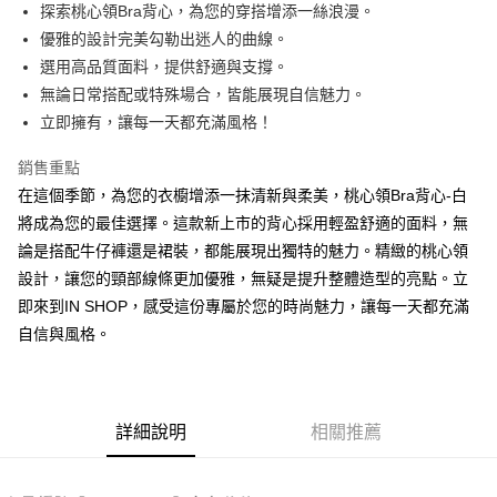
Apple Pay
探索桃心領Bra背心，為您的穿搭增添一絲浪漫。
優雅的設計完美勾勒出迷人的曲線。
街口支付
選用高品質面料，提供舒適與支撐。
Google Pay
無論日常搭配或特殊場合，皆能展現自信魅力。
立即擁有，讓每一天都充滿風格！
大哥付你分期
相關說明
銷售重點
【大哥付你分期使用說明】
在這個季節，為您的衣櫥增添一抹清新與柔美，桃心領Bra背心-白
AFTEE先享後付
1.本服務由台灣大哥大提供，台灣大哥大用戶可立即使用無須另外申請。
2.付款方式選擇「大哥付你分期」，訂單成立後會自動跳轉到大哥付的交易
將成為您的最佳選擇。這款新上市的背心採用輕盈舒適的面料，無
相關說明
流程，驗證手機門號後，選擇欲分期的期數、繳款截止日，確認付款後即完
論是搭配牛仔褲還是裙裝，都能展現出獨特的魅力。精緻的桃心領
【關於「AFTEE先享後付」】
成交易。
ATM付款
AFTEE先享後付是「在收到商品之後才付款」的支付方式。 讓您購物簡單
設計，讓您的頸部線條更加優雅，無疑是提升整體造型的亮點。立
3.實際核准額度、可分期數及費用金額請依後續交易確認頁面所載為準。
便利好安心！
4.訂單成立30分鐘內，如未前往確認交易或遇審核未通過，訂單將自動取
即來到IN SHOP，感受這份專屬於您的時尚魅力，讓每一天都充滿
１．簡單：不需註冊會員、不需綁卡、不需儲值。
運送方式
消。如遇「轉專審核」未通過狀況，表示未達大哥付你分期系統評分，恕無
２．便利：只要手機號碼，簡訊認證，即可結帳。
自信與風格。
法說明評估內容。
３．安心：先確認商品／服務後，再付款。
全家取貨付款
【繳款方式說明】
1.分期款項不併入電信帳單，「大哥付你分期」於每月結算日後寄送繳費提
每筆NT$60，滿NT$1,800(含以上)免運費
【「AFTEE先享後付」結帳流程】
醒簡訊。
１．於結帳方式選擇「AFTEE先享後付」後，將跳轉至「AFTEE先享後付」
2.透過簡訊連結打開帳單後，可選擇「超商條碼／台灣大直營門市／銀行轉
付款後全家取貨
結帳頁面，進行簡訊認證並確認金額後，即可完成結帳。
詳細說明
相關推薦
帳／街口支付／iPASS MONEY」等通路繳費。
２．訂單成立數日內，您將收到繳費通知簡訊。
每筆NT$60，滿NT$1,600(含以上)免運費
３．收到繳費通知簡訊後14天內，點擊此簡訊中的連結，可透過四大超商／
【注意事項】
ATM／網路銀行／等多元方式進行付款，方視為交易完成。