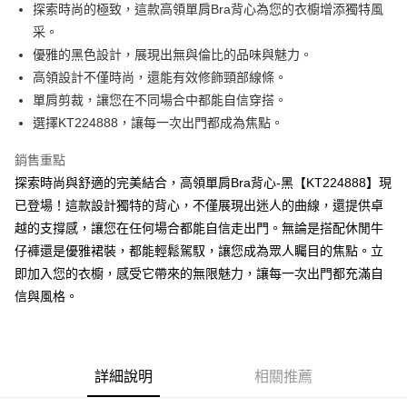
Apple Pay
探索時尚的極致，這款高領單肩Bra背心為您的衣櫥增添獨特風
采。
街口支付
優雅的黑色設計，展現出無與倫比的品味與魅力。
Google Pay
高領設計不僅時尚，還能有效修飾頸部線條。
單肩剪裁，讓您在不同場合中都能自信穿搭。
大哥付你分期
選擇KT224888，讓每一次出門都成為焦點。
相關說明
【大哥付你分期使用說明】
銷售重點
AFTEE先享後付
1.本服務由台灣大哥大提供，台灣大哥大用戶可立即使用無須另外申請。
2.付款方式選擇「大哥付你分期」，訂單成立後會自動跳轉到大哥付的交易
探索時尚與舒適的完美結合，高領單肩Bra背心-黑【KT224888】現
相關說明
流程，驗證手機門號後，選擇欲分期的期數、繳款截止日，確認付款後即完
已登場！這款設計獨特的背心，不僅展現出迷人的曲線，還提供卓
【關於「AFTEE先享後付」】
成交易。
ATM付款
AFTEE先享後付是「在收到商品之後才付款」的支付方式。 讓您購物簡單
越的支撐感，讓您在任何場合都能自信走出門。無論是搭配休閒牛
3.實際核准額度、可分期數及費用金額請依後續交易確認頁面所載為準。
便利好安心！
4.訂單成立30分鐘內，如未前往確認交易或遇審核未通過，訂單將自動取
仔褲還是優雅裙裝，都能輕鬆駕馭，讓您成為眾人矚目的焦點。立
１．簡單：不需註冊會員、不需綁卡、不需儲值。
運送方式
消。如遇「轉專審核」未通過狀況，表示未達大哥付你分期系統評分，恕無
２．便利：只要手機號碼，簡訊認證，即可結帳。
即加入您的衣櫥，感受它帶來的無限魅力，讓每一次出門都充滿自
法說明評估內容。
３．安心：先確認商品／服務後，再付款。
全家取貨付款
信與風格。
【繳款方式說明】
1.分期款項不併入電信帳單，「大哥付你分期」於每月結算日後寄送繳費提
每筆NT$60，滿NT$1,800(含以上)免運費
【「AFTEE先享後付」結帳流程】
醒簡訊。
１．於結帳方式選擇「AFTEE先享後付」後，將跳轉至「AFTEE先享後付」
2.透過簡訊連結打開帳單後，可選擇「超商條碼／台灣大直營門市／銀行轉
付款後全家取貨
結帳頁面，進行簡訊認證並確認金額後，即可完成結帳。
帳／街口支付／iPASS MONEY」等通路繳費。
２．訂單成立數日內，您將收到繳費通知簡訊。
每筆NT$60，滿NT$1,600(含以上)免運費
詳細說明
相關推薦
３．收到繳費通知簡訊後14天內，點擊此簡訊中的連結，可透過四大超商／
【注意事項】
ATM／網路銀行／等多元方式進行付款，方視為交易完成。