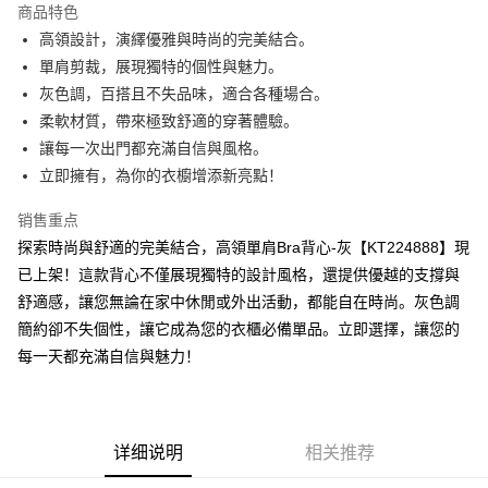
商品特色
Apple Pay
高領設計，演繹優雅與時尚的完美結合。
單肩剪裁，展現獨特的個性與魅力。
街口支付
灰色調，百搭且不失品味，適合各種場合。
Google Pay
柔軟材質，帶來極致舒適的穿著體驗。
讓每一次出門都充滿自信與風格。
大哥付你分期
立即擁有，為你的衣櫥增添新亮點！
相关说明
【大哥付你分期使用说明】
销售重点
AFTEE先享后付
1. 本服务由台湾大哥大提供，电信用户可立即使用无须另外申请。（限个人
月租型门号，不开放公司户及预付卡使用）
探索時尚與舒適的完美結合，高領單肩Bra背心-灰【KT224888】現
相关说明
2. 付款方式选择 “大哥付你分期”，订单成立后会自动跳转到大哥付的交易流
已上架！這款背心不僅展現獨特的設計風格，還提供優越的支撐與
一、關於 AFTEE先享後付
程，验证手机门号后，选择欲分期的期数、缴款截止日，确认付款后即完成
ATM付款
1. 於付款方式選擇AFTEE先享後付，將跳出AFTEE先享後付手機驗證視
舒適感，讓您無論在家中休閒或外出活動，都能自在時尚。灰色調
交易。
窗。
3. 实际核准额度、可分期数及费用金额请依后续交易确认页面所载为准。
簡約卻不失個性，讓它成為您的衣櫃必備單品。立即選擇，讓您的
2. 進行簡訊驗證之後，即可完成結帳手續。
运送方式
4. 订单成立30分钟内，如未前往确认交易或遇审核未通过，订单将自动取
3. 訂單確認後不需事先繳費，商品會配送至您的指定地址。
每一天都充滿自信與魅力！
消。如遇 “转专审核”未通过状况，表示未达系统评分，恕无法说明评估内
4. 下訂完成後，您的手機會收到一封繳費通知簡訊，APP會員則會收到
全家取貨付款
容。
AFTEE APP推播通知。
【缴款方式说明】
每笔NT$60，满NT$1,800(含以上)免运费
5. 收到商品當下無需繳費，確認無誤後，請再利用繳費通知簡訊或AFTEE
1. 分期款项不并入电信账单，“大哥付你分期”于每月结算日后寄送缴费提醒
APP於四大便利商店‧ATM/網銀等方式進行付款。
短信。
付款後全家取貨
详细说明
相关推荐
2. 通过短信链接打开账单后，可选择 “超商条码／台湾大直营门市／银行转
請留意繳費期限為 14 天。唯有下載 AFTEE App 成為 AFTEE 會員者方能享
每笔NT$60，满NT$1,600(含以上)免运费
账／街口支付／iPASS MONEY”等通路缴费。