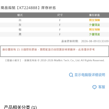
有最長 45 天內付款之服務。
已關閉，請勿下單
【注意事项】
繳費期限，為商家向您請款的時間，再加上使用AFTEE可延長的天數所計算
1. 本服务系由 “台湾大哥大股份有限公司”所提供，让用户于交易时，得通过
每笔NT$10,000
出。使用AFTEE下訂可以延長您收到商品前的繳費天數，但無法保證一定能
本服务购买商品或服务，并由商店将买卖／分期付款买卖价金债权让与本公
夠在期限內收到商品(例如:預購商品或預計到貨時間較長者)。因此無論收到
司后，依约使用本公司账单缴交账款。
已關閉，請勿下單(付取)
商品與否，仍需要請您在AFTEE規定的時間內完成繳費。
2. 基于同意付款使用 “大哥付你分期”之契约关系目的，商店将以您的个人资
每笔NT$10,000
料（包含姓名、电话或地址）提供予台湾大哥大进项收集、处理及利用，由
二、付款限制
台湾大哥大与本人进行分期账单所需资料之确认、核对及更正。
1. 初次使用 AFTEE 時，將依認證結果及本公司審查結果，核予每個人不同
7-11取貨付款
3. 完整用户服务条款，请详阅以下链接：
https://oppay.tw/userRule
之上限額度
2. 結帳金額須大於NT$30
每笔NT$60，满NT$1,800(含以上)免运费
3. 目前僅支援台灣會員
付款後7-11取貨
三、聲明條款
每笔NT$60，满NT$1,600(含以上)免运费
「AFTEE先享後付」(下稱本服務)乃由恩沛科技股份有限公司(下稱 AFTEE )
所提供，並由 AFTEE 向您收取款項。因使用本服務所須提供之個人資料(包
宅配
含但不限於訂購人姓名、電話，收件人姓名、電話、收件地址)，將交付予
显示电脑版详细说明
AFTEE 於本服務必要服務範圍內運用。關於 AFTEE 對於個人資料之蒐集、
每笔NT$100，满NT$2,500(含以上)免运费
處理、利用，詳參 AFTEE 官網之『個人資料蒐集、處理及利用告知聲明』
（
https://aftee.tw/privacypolicy/
）。
國家/地區配送
查看运费
客服
若款項超過繳費期限，將根據當次的金額加收年利率 16% 的逾期滯納金。
未成年的使用者，請事先徵得法定代理人或監護人之同意方可使用
AFTEE。
产品相关分类 (1)