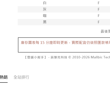
交易，需
每筆NT$6
求債權轉
２．關於
付款後7-1
https://aft
每筆NT$6
３．未成
「AFTE
宅配
任。
４．使用「
每筆NT$1
即時審查
結果請求
國家/地區
５．嚴禁
形，恩沛
動。
熱銷
全站排行