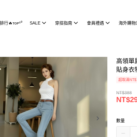
行🔥ᴛᴏᴘ⁵⁰
SALE
穿搭指南
會員禮遇
海外購物
高領單肩
貼身衣
超取滿NT$
NT$388
NT$2
數量