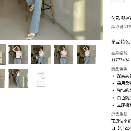
付款與運
超取滿NT$
付款方式
商品特色
信用卡一
商品編號
11777434
超商取貨
商品特色
LINE Pay
探索高
採用柔
Apple Pay
獨特的
街口支付
白色簡
立即擁
Google Pa
銷售重點
大哥付你
在這個季節
相關說明
白【KT2
【大哥付