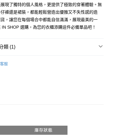
享後付
僅展現了獨特的個人風格，更提供了極致的穿著體驗。無
由台灣大哥大提供，台灣大哥大用戶可立即使用無須另外申請。
式選擇「大哥付你分期」，訂單成立後會自動跳轉到大哥付的交易
牛仔褲還是裙裝，都能輕鬆營造出優雅又不失性感的造
證手機門號後，選擇欲分期的期數、繳款截止日，確認付款後即
FTEE先享後付」】
到貨，讓您在每個場合中都能自信滿滿，展現最美的一
。
先享後付是「在收到商品之後才付款」的支付方式。 讓您購物簡單
准額度、可分期數及費用金額請依後續交易確認頁面所載為準。
 IN SHOP 選購，為您的衣櫃添購這件必備單品吧！
心！
立30分鐘內，如未前往確認交易或遇審核未通過，訂單將自動取
：不需註冊會員、不需綁卡、不需儲值。
「轉專審核」未通過狀況，表示未達大哥付你分期系統評分，恕
：只要手機號碼，簡訊認證，即可結帳。
評估內容。
：先確認商品／服務後，再付款。
類 (1)
式說明】
付款
項不併入電信帳單，「大哥付你分期」於每月結算日後寄送繳費提
EE先享後付」結帳流程】
𝙍𝙄𝙑𝘼𝙇²⁶
ɴᴇᴡ ₍ 5.8₎
0，滿NT$1,800(含以上)免運費
方式選擇「AFTEE先享後付」後，將跳轉至「AFTEE先享後
客服
訊連結打開帳單後，可選擇「超商條碼／台灣大直營門市／銀行轉
頁面，進行簡訊認證並確認金額後，即可完成結帳。
付／iPASS MONEY」等通路繳費。
家取貨
成立數日內，您將收到繳費通知簡訊。
費通知簡訊後14天內，點擊此簡訊中的連結，可透過四大超商
0，滿NT$1,600(含以上)免運費
項】
網路銀行／等多元方式進行付款，方視為交易完成。
係由「台灣大哥大股份有限公司」（以下簡稱本公司）所提供，讓
：結帳手續完成當下不需立刻繳費，但若您需要取消訂單，請聯
請勿下單
易時，得透過本服務購買商品或服務，並由商店將買賣／分期付
的店家。未經商家同意取消之訂單仍視為有效，需透過AFTEE
金債權讓與本公司後，依約使用本公司帳單繳交帳款。
繳納相關費用。
,000
意付款使用「大哥付你分期」之契約關係目的，商店將以您的個人
否成功請以「AFTEE先享後付 」之結帳頁面顯示為準，若有關於
含姓名、電話或地址）提供予台灣大哥大進項蒐集、處理及利
功／繳費後需取消欲退款等相關疑問，請聯繫「AFTEE先享後
勿下單(付取)
公司與您本人進行分期帳單所需資料之確認、核對及更正。
援中心」
https://netprotections.freshdesk.com/support/home
,000
戶服務條款，請詳閱以下連結：
https://oppay.tw/userRule
項】
付款
恩沛科技股份有限公司提供之「AFTEE先享後付」服務完成之