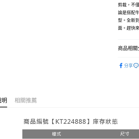
AFTEE先
剪裁，不
1.本服務
2.付款方
相關說明
論是搭配
流程，驗
【關於「A
型。全新
ATM付款
完成交易
AFTEE
3.實際核
面。趕快來
便利好安
4.訂單成
１．簡單
消。如遇
２．便利
運送方式
無法說明
３．安心
商品相關分
【繳款方
全家取貨
1.分期款
【「AFT
➤𝙉𝙀𝙒 𝘼𝙍
醒簡訊。
每筆NT$6
１．於結帳
分享
2.透過簡
付」結帳
帳／街口支
付款後全
２．訂單
３．收到繳
每筆NT$6
【注意事
／ATM／
1.本服務
※ 請注意
已關閉，
用戶於交
絡購買商品
款買賣價
說明
相關推薦
先享後付
每筆NT$10
2.基於同
※ 交易是
資料（包
是否繳費成
已關閉，請
用，由本
付客戶支
每筆NT$10
3.完整用
【注意事
7-11取貨
１．透過由