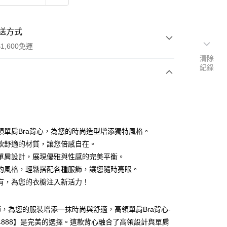
送方式
1,600免運
清除
紀錄
次付款
付款
領單肩Bra背心，為您的時尚造型增添獨特風格。
軟舒適的材質，讓您倍感自在。
單肩設計，展現優雅與性感的完美平衡。
約風格，輕鬆搭配各種服飾，讓您隨時亮眼。
有，為您的衣櫥注入新活力！
y
分期
，為您的服裝增添一抹時尚與舒適，高領單肩Bra背心-
24888】是完美的選擇。這款背心融合了高領設計與單肩
你分期使用說明】