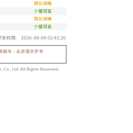
依本服務之必要範圍內提供個人資料，並將交易相關給付款項請
0，滿NT$1,800(含以上)免運費
讓予恩沛科技股份有限公司。
個人資料處理事宜，請瀏覽以下網址：
1取貨
ee.tw/terms/#terms3
0，滿NT$1,600(含以上)免運費
年的使用者請事先徵得法定代理人或監護人之同意方可使用
E先享後付」，若未經同意申辦者引起之損失，本公司不負相關責
AFTEE先享後付」時，將依據個別帳號之用戶狀況，依本公司
00，滿NT$2,500(含以上)免運費
核予不同之上限額度；若仍有額度不足之情形，本公司將視審查
用戶進行身份認證。
配送
查看運費
一人註冊多個帳號或使用他人資訊註冊。若發現惡意使用之情
科技股份有限公司將有權停止該用戶之使用額度並採取法律行