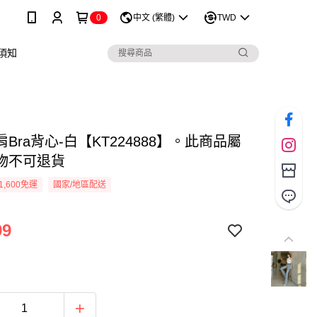
0
中文 (繁體)
TWD
須知
Bra背心-白【KT224888】。此商品屬
物不可退貨
1,600免運
國家/地區配送
99