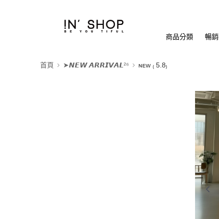
商品分類
暢銷排
首頁
➤𝙉𝙀𝙒 𝘼𝙍𝙍𝙄𝙑𝘼𝙇²⁶
ɴᴇᴡ ₍ 5.8₎