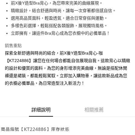
Apple Pay
前X後Y造型Bra背心，為您帶來完美的曲線展現。
精緻設計，結合舒適與時尚，讓每一次穿著都倍感自信。
街口支付
選用高品質面料，輕盈透氣，適合日常穿搭與運動。
Google Pay
多樣色彩選擇，輕鬆搭配各類服飾，展現獨特風格。
立即擁有，讓這件Bra背心成為您衣櫥中的必備單品！
大哥付你分期
相關說明
銷售重點
【大哥付你分期使用說明】
探索全新舒適與時尚的結合，前X後Y造型Bra背心-咖
AFTEE先享後付
1.本服務由台灣大哥大提供，台灣大哥大用戶可立即使用無須另外申請。
2.付款方式選擇「大哥付你分期」，訂單成立後會自動跳轉到大哥付的交易
【KT224886】讓您在任何場合都能自信展現自我。這款背心以精緻
相關說明
流程，驗證手機門號後，選擇欲分期的期數、繳款截止日，確認付款後即完
的設計和優質的面料，為您的身形增添完美曲線，無論是搭配休閒
【關於「AFTEE先享後付」】
成交易。
ATM付款
AFTEE先享後付是「在收到商品之後才付款」的支付方式。 讓您購物簡單
褲還是裙裝，都能輕鬆駕馭。立即加入購物車，讓這款新品成為您
3.實際核准額度、可分期數及費用金額請依後續交易確認頁面所載為準。
便利好安心！
4.訂單成立30分鐘內，如未前往確認交易或遇審核未通過，訂單將自動取
的衣櫥必備單品，為日常造型注入新活力！
１．簡單：不需註冊會員、不需綁卡、不需儲值。
運送方式
消。如遇「轉專審核」未通過狀況，表示未達大哥付你分期系統評分，恕無
２．便利：只要手機號碼，簡訊認證，即可結帳。
法說明評估內容。
３．安心：先確認商品／服務後，再付款。
全家取貨付款
【繳款方式說明】
1.分期款項不併入電信帳單，「大哥付你分期」於每月結算日後寄送繳費提
每筆NT$60，滿NT$1,800(含以上)免運費
【「AFTEE先享後付」結帳流程】
醒簡訊。
詳細說明
相關推薦
１．於結帳方式選擇「AFTEE先享後付」後，將跳轉至「AFTEE先享後付」
2.透過簡訊連結打開帳單後，可選擇「超商條碼／台灣大直營門市／銀行轉
付款後全家取貨
結帳頁面，進行簡訊認證並確認金額後，即可完成結帳。
帳／街口支付／iPASS MONEY」等通路繳費。
２．訂單成立數日內，您將收到繳費通知簡訊。
每筆NT$60，滿NT$1,600(含以上)免運費
３．收到繳費通知簡訊後14天內，點擊此簡訊中的連結，可透過四大超商／
【注意事項】
ATM／網路銀行／等多元方式進行付款，方視為交易完成。