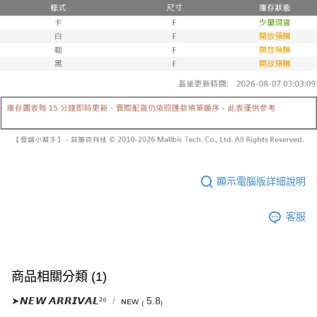
已關閉，請勿下單
1.本服務係由「台灣大哥大股份有限公司」（以下簡稱本公司）所提供，讓
※ 請注意：結帳手續完成當下不需立刻繳費，但若您需要取消訂單，請聯絡
用戶於交易時，得透過本服務購買商品或服務，並由商店將買賣／分期付款
每筆NT$10,000
購買商品的店家。未經商家同意取消之訂單仍視為有效，需透過AFTEE先享
買賣價金債權讓與本公司後，依約使用本公司帳單繳交帳款。
後付繳納相關費用。
2.基於同意付款使用「大哥付你分期」之契約關係目的，商店將以您的個人
已關閉，請勿下單(付取)
※ 交易是否成功請以「AFTEE先享後付 」之結帳頁面顯示為準，若有關於
資料（包含姓名、電話或地址）提供予台灣大哥大進項蒐集、處理及利用，
是否繳費成功／繳費後需取消欲退款等相關疑問，請聯繫「AFTEE先享後付
每筆NT$10,000
由本公司與您本人進行分期帳單所需資料之確認、核對及更正。
客戶支援中心」
https://netprotections.freshdesk.com/support/home
3.完整用戶服務條款，請詳閱以下連結：
https://oppay.tw/userRule
7-11取貨付款
【注意事項】
１．透過由恩沛科技股份有限公司提供之「AFTEE先享後付」服務完成之交
每筆NT$60，滿NT$1,800(含以上)免運費
易，需依本服務之必要範圍內提供個人資料，並將交易相關給付款項請求債
權轉讓予恩沛科技股份有限公司。
付款後7-11取貨
２．關於個人資料處理事宜，請瀏覽以下網址：
每筆NT$60，滿NT$1,600(含以上)免運費
https://aftee.tw/terms/#terms3
３．未成年的使用者請事先徵得法定代理人或監護人之同意方可使用
顯示電腦版詳細說明
宅配
「AFTEE先享後付」，若未經同意申辦者引起之損失，本公司不負相關責
任。
每筆NT$100，滿NT$2,500(含以上)免運費
４．使用「AFTEE先享後付」時，將依據個別帳號之用戶狀況，依本公司即
客服
時審查核予不同之上限額度；若仍有額度不足之情形，本公司將視審查結果
國家/地區配送
查看運費
請求用戶進行身份認證。
５．嚴禁一人註冊多個帳號或使用他人資訊註冊。若發現惡意使用之情形，
恩沛科技股份有限公司將有權停止該用戶之使用額度並採取法律行動。
商品相關分類 (1)
➤𝙉𝙀𝙒 𝘼𝙍𝙍𝙄𝙑𝘼𝙇²⁶
ɴᴇᴡ ₍ 5.8₎