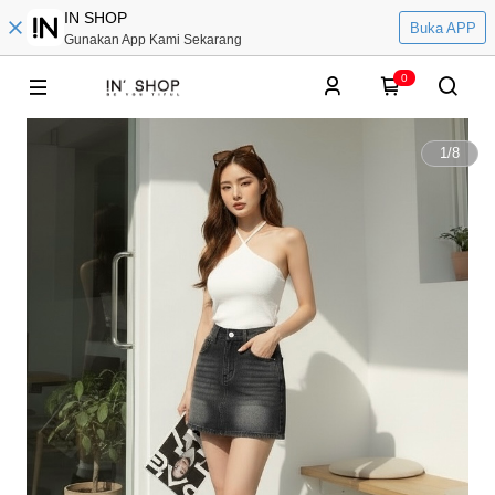
IN SHOP
Buka APP
Gunakan App Kami Sekarang
0
1
/
8