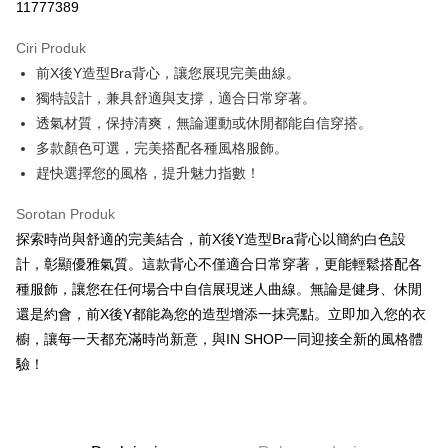
11777389
LINE Pay
Ciri Produk
Apple Pay
前X後Y造型Bra背心，讓您展現完美曲線。
獨特設計，兼具舒適與支撐，適合日常穿著。
JKOPAY
透氣材質，保持清爽，無論運動或休閒都能自信穿搭。
Google Pay
多款顏色可選，完美搭配各種風格服飾。
趕快選擇您的風格，提升魅力指數！
OP Pay Later
Deskripsi
Sorotan Produk
[Terma Penggunaan untuk OP Pay Later]
AFTEE
探索時尚與舒適的完美結合，前X後Y造型Bra背心以簡約白色設
Perkhidmatan ini disediakan oleh Taiwan Mobile dan tersedia untuk
Deskripsi
計，彰顯優雅氣質。這款背心不僅適合日常穿著，更能輕鬆搭配各
pengguna Taiwan Mobile tanpa memerlukan permohonan tambahan.
Pertama, Mengenai Perkhidmatan AFTEE Beli Sekarang Bayar Kemudian
種服飾，讓您在任何場合中自信展現迷人曲線。無論是健身、休閒
Pemindahan ATM
1. Dengan memilih AFTEE sebagai kaedah pembayaran, mesej
Jika anda memilih OP Pay Later sebagai kaedah pembayaran, sistem
還是約會，前X後Y都能為您的造型增添一抹亮點。立即加入您的衣
pengesahan AFTEE akan muncul.
akan mengarahkan anda secara automatik ke proses transaksi OP Pay
櫥，讓每一天都充滿時尚新意，與IN SHOP一同迎接全新的風格體
2. Anda boleh meneruskan pembayaran selepas pengesahan SMS.
Pilihan Penghantaran
Later selepas pesanan dibuat. Anda perlu mengesahkan nombor telefon
3. Tiada bayaran diperlukan apabila pesanan disahkan. Produk akan
驗！
mudah alih anda, memilih bilangan ansuran, dan menetapkan tarikh
dihantar ke alamat yang ditetapkan.
全家取貨付款
akhir pembayaran. Transaksi akan dianggap selesai setelah pembayaran
4. Setelah pesanan disahkan, anda akan menerima SMS pembayaran
disahkan.
NT$60/pesanan | Penghantaran percuma untuk pesanan
manakala ahli aplikasi akan menerima pemberitahuan tolak aplikasi
NT$1,800 atau lebih
AFTEE.
Had kredit yang diluluskan, tempoh ansuran yang tersedia, dan yuran
5. Tiada bayaran diperlukan apabila anda menerima produk. Sila buat