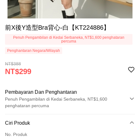
前X後Y造型Bra背心-白【KT224886】
Penuh Pengambilan di Kedai Serbaneka, NT$1,600 penghataran
percuma
Penghantaran Negara/Wilayah
NT$388
NT$299
Pembayaran Dan Penghantaran
Penuh Pengambilan di Kedai Serbaneka, NT$1,600
penghataran percuma
Kaedah Pembayaran
Ciri Produk
Kad Kredit (Bayaran Penuh)
No. Produk
Pengambilan di Kedai Serbaneka