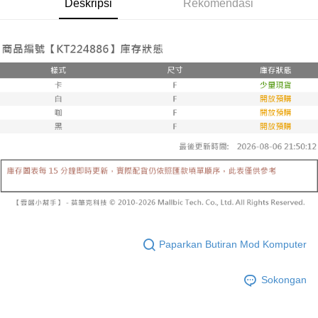
Deskripsi
Rekomendasi
yang dikenakan adalah tertakluk kepada maklumat yang dinyatakan
pembayaran di empat kedai serbaneka utama, ATM atau perbankan
付款後全家取貨
pada halaman pengesahan transaksi seterusnya.
dalam talian dengan SMS pembayaran atau pemberitahuan tolak aplikasi
NT$60/pesanan | Penghantaran percuma untuk pesanan
AFTEE.
Jika transaksi tidak disahkan dalam masa 30 minit selepas pesanan
NT$1,600 atau lebih
dibuat, atau jika permohonan gagal dalam proses semakan, pesanan
Sila ambil perhatian bahawa tempoh pembayaran adalah 14 hari. Walau
akan dibatalkan secara automatik. Jika permohonan gagal pada
已關閉，請勿下單
bagaimanapun, bagi mereka yang telah memuat turun Aplikasi AFTEE
peringkat "semakan manual", ini bermakna kriteria pemarkahan sistem
dan mendaftar sebagai ahli AFTEE boleh menikmati tempoh pembayaran
NT$10,000/pesanan
tidak dipenuhi; butiran penilaian khusus tidak akan didedahkan.
sehingga 45 hari.
已關閉，請勿下單(付取)
[Arahan Pembayaran]
Tempoh pembayaran dikira dari masa kedai meminta pembayaran anda,
ditambah dengan bilangan hari yang boleh dilanjutkan oleh AFTEE. Anda
NT$10,000/pesanan
Pembayaran ansuran melalui OP Pay Later akan dibilkan secara
boleh melanjutkan tempoh pembayaran anda sebelum anda menerima
berasingan dan tidak termasuk dalam bil telekom anda. SMS peringatan
pesanan. Walau bagaimanapun, tiada jaminan bahawa anda boleh
7-11取貨付款
pembayaran akan dihantar selepas kitaran bil bulanan.
menerima pesanan anda semasa tempoh pembayaran (cth.: produk
NT$60/pesanan | Penghantaran percuma untuk pesanan
prapesanan atau produk yang mungkin mengambil masa yang lebih
Selepas mengakses bil melalui pautan dalam SMS, anda boleh
NT$1,800 atau lebih
lama untuk dihantar). Oleh itu, anda dikehendaki membuat pembayaran
menyelesaikan pembayaran anda melalui salah satu saluran berikut: kod
kepada AFTEE dalam tempoh sama ada anda menerima pesanan.
bar kedai serbaneka, kedai runcit Taiwan Mobile, pemindahan bank,
付款後7-11取貨
JKOPay, atau iPASS MONEY.
Kedua, Sekatan Pembayaran
Paparkan Butiran Mod Komputer
NT$60/pesanan | Penghantaran percuma untuk pesanan
1. Jumlah yang diperakui untuk pengguna kali pertama boleh sehingga
[Nota Penting]
NT$1,600 atau lebih
NT$10,000. Amaun diperakui sebenar yang diluluskan akan berdasarkan
Sokongan
keputusan pensijilan dan semakan oleh AFTEE.
Perkhidmatan ini disediakan oleh Taiwan Mobile Co., Ltd. (“Syarikat”),
宅配
2. Amaun perbelanjaan minimum mestilah lebih besar daripada NT$20.
yang membolehkan pelanggan membeli barangan atau perkhidmatan
3. Pada masa ini hanya tersedia untuk ahli Taiwan.
NT$100/pesanan | Penghantaran percuma untuk pesanan
melalui perkhidmatan ini pada masa transaksi. Hasil daripada pembelian