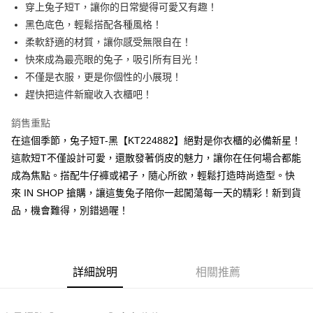
Apple Pay
穿上兔子短T，讓你的日常變得可愛又有趣！
黑色底色，輕鬆搭配各種風格！
街口支付
柔軟舒適的材質，讓你感受無限自在！
Google Pay
快來成為最亮眼的兔子，吸引所有目光！
不僅是衣服，更是你個性的小展現！
大哥付你分期
趕快把這件新寵收入衣櫃吧！
相關說明
【大哥付你分期使用說明】
銷售重點
AFTEE先享後付
1.本服務由台灣大哥大提供，台灣大哥大用戶可立即使用無須另外申請。
2.付款方式選擇「大哥付你分期」，訂單成立後會自動跳轉到大哥付的交易
在這個季節，兔子短T-黑【KT224882】絕對是你衣櫃的必備新星！
相關說明
流程，驗證手機門號後，選擇欲分期的期數、繳款截止日，確認付款後即完
這款短T不僅設計可愛，還散發著俏皮的魅力，讓你在任何場合都能
【關於「AFTEE先享後付」】
成交易。
ATM付款
AFTEE先享後付是「在收到商品之後才付款」的支付方式。 讓您購物簡單
成為焦點。搭配牛仔褲或裙子，隨心所欲，輕鬆打造時尚造型。快
3.實際核准額度、可分期數及費用金額請依後續交易確認頁面所載為準。
便利好安心！
4.訂單成立30分鐘內，如未前往確認交易或遇審核未通過，訂單將自動取
來 IN SHOP 搶購，讓這隻兔子陪你一起闖蕩每一天的精彩！新到貨
１．簡單：不需註冊會員、不需綁卡、不需儲值。
運送方式
消。如遇「轉專審核」未通過狀況，表示未達大哥付你分期系統評分，恕無
２．便利：只要手機號碼，簡訊認證，即可結帳。
品，機會難得，別錯過喔！
法說明評估內容。
３．安心：先確認商品／服務後，再付款。
全家取貨付款
【繳款方式說明】
1.分期款項不併入電信帳單，「大哥付你分期」於每月結算日後寄送繳費提
每筆NT$60，滿NT$1,800(含以上)免運費
【「AFTEE先享後付」結帳流程】
醒簡訊。
１．於結帳方式選擇「AFTEE先享後付」後，將跳轉至「AFTEE先享後付」
2.透過簡訊連結打開帳單後，可選擇「超商條碼／台灣大直營門市／銀行轉
付款後全家取貨
結帳頁面，進行簡訊認證並確認金額後，即可完成結帳。
詳細說明
相關推薦
帳／街口支付／iPASS MONEY」等通路繳費。
２．訂單成立數日內，您將收到繳費通知簡訊。
每筆NT$60，滿NT$1,600(含以上)免運費
３．收到繳費通知簡訊後14天內，點擊此簡訊中的連結，可透過四大超商／
【注意事項】
ATM／網路銀行／等多元方式進行付款，方視為交易完成。