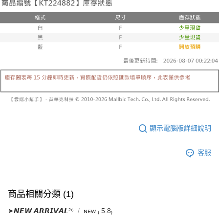
已關閉，請勿下單
1.本服務係由「台灣大哥大股份有限公司」（以下簡稱本公司）所提供，讓
※ 請注意：結帳手續完成當下不需立刻繳費，但若您需要取消訂單，請聯絡
用戶於交易時，得透過本服務購買商品或服務，並由商店將買賣／分期付款
每筆NT$10,000
購買商品的店家。未經商家同意取消之訂單仍視為有效，需透過AFTEE先享
買賣價金債權讓與本公司後，依約使用本公司帳單繳交帳款。
後付繳納相關費用。
2.基於同意付款使用「大哥付你分期」之契約關係目的，商店將以您的個人
已關閉，請勿下單(付取)
※ 交易是否成功請以「AFTEE先享後付 」之結帳頁面顯示為準，若有關於
資料（包含姓名、電話或地址）提供予台灣大哥大進項蒐集、處理及利用，
是否繳費成功／繳費後需取消欲退款等相關疑問，請聯繫「AFTEE先享後付
每筆NT$10,000
由本公司與您本人進行分期帳單所需資料之確認、核對及更正。
客戶支援中心」
https://netprotections.freshdesk.com/support/home
3.完整用戶服務條款，請詳閱以下連結：
https://oppay.tw/userRule
7-11取貨付款
【注意事項】
１．透過由恩沛科技股份有限公司提供之「AFTEE先享後付」服務完成之交
每筆NT$60，滿NT$1,800(含以上)免運費
易，需依本服務之必要範圍內提供個人資料，並將交易相關給付款項請求債
權轉讓予恩沛科技股份有限公司。
付款後7-11取貨
２．關於個人資料處理事宜，請瀏覽以下網址：
每筆NT$60，滿NT$1,600(含以上)免運費
https://aftee.tw/terms/#terms3
３．未成年的使用者請事先徵得法定代理人或監護人之同意方可使用
宅配
顯示電腦版詳細說明
「AFTEE先享後付」，若未經同意申辦者引起之損失，本公司不負相關責
任。
每筆NT$100，滿NT$2,500(含以上)免運費
４．使用「AFTEE先享後付」時，將依據個別帳號之用戶狀況，依本公司即
客服
時審查核予不同之上限額度；若仍有額度不足之情形，本公司將視審查結果
國家/地區配送
查看運費
請求用戶進行身份認證。
５．嚴禁一人註冊多個帳號或使用他人資訊註冊。若發現惡意使用之情形，
恩沛科技股份有限公司將有權停止該用戶之使用額度並採取法律行動。
商品相關分類 (1)
➤𝙉𝙀𝙒 𝘼𝙍𝙍𝙄𝙑𝘼𝙇²⁶
ɴᴇᴡ ₍ 5.8₎